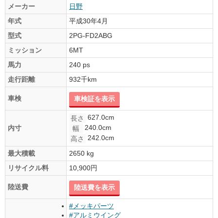
メーカー
日野
年式
平成30年4月
型式
2PG-FD2ABG
ミッション
6MT
馬力
240 ps
走行距離
932千km
車検
車検証を表示
627.0cm
長さ
240.0cm
内寸
幅
242.0cm
高さ
最大積載
2650 kg
リサイクル料
10,900円
陸送費
陸送費を表示
#メッキパーツ
#アルミウイング