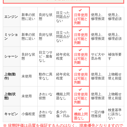
目立った
新車の状
良好な状
使用上、
使用上、
日常使用
エンジン
問題点が
態に近い
態
修理推奨
修理必須
は可能と
ない
判断
目立った
ミッショ
新車の状
良好な状
使用上、
使用上、
日常使用
問題点が
ン
態に近い
態
修理推奨
修理必須
は可能と
ない
判断
目立つサ
良好な状
経年劣化
サビ大や
補強等要
日常使用
シャーシ
ビ・腐食
態
程度
歪み有
す
は可能と
なし
判断
上物(動
動作に異
経年劣化
使用上、
上物載せ
日常使用
未使用
作)
常なし
程度
修理推奨
替え前提
は可能と
判断
上物(状
きれいな
機能上問
使用上、
上物載せ
日常使用
未使用
態)
状態
題なし
修理推奨
替え前提
は可能と
判断
検査基準
きれいな
多少の
一定の修
キャビン
小傷程度
に該当し
機能上問
状態
傷・凹み
理推奨
ない
題なし
※ 状態評価は品質を保証するものはなく、現車優先となりますので