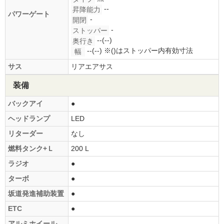
--
昇降能力
パワーゲート
-
開閉
-
ストッパー
--(--)
奥行き
--(--)
※()はストッパー内有効寸法
幅
サス
リアエアサス
装備
バックアイ
●
ヘッドランプ
LED
リターダー
なし
燃料タンク+Ｌ
200 L
ラジオ
●
ターボ
●
坂道発進補助装置
●
ETC
●
アルミホイール
-