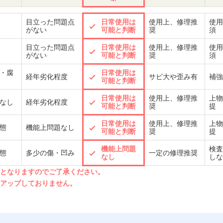
目立った問題点
日常使用は
使用上、修理推
使用
がない
可能と判断
奨
須
目立った問題点
日常使用は
使用上、修理推
使用
がない
可能と判断
奨
須
・腐
日常使用は
経年劣化程度
サビ大や歪み有
補強
可能と判断
日常使用は
使用上、修理推
上物
なし
経年劣化程度
可能と判断
奨
提
日常使用は
使用上、修理推
上物
態
機能上問題なし
可能と判断
奨
提
機能上問題
検査
態
多少の傷・凹み
一定の修理推奨
なし
しな
先となりますのでご了承ください。
クアップしておりません。