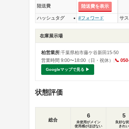
陸送費
陸送費を表示
サス
ハッシュタグ
#フォワード
在庫展示場
柏営業所
|
千葉県柏市藤ケ谷新田15-50
営業時間 9:00〜18:00（日・祝休）
|
📞 050
Googleマップで見る ▶
状態評価
6
5
総合
未使用がメイン
良好な状
使用感がほぼない
きれい