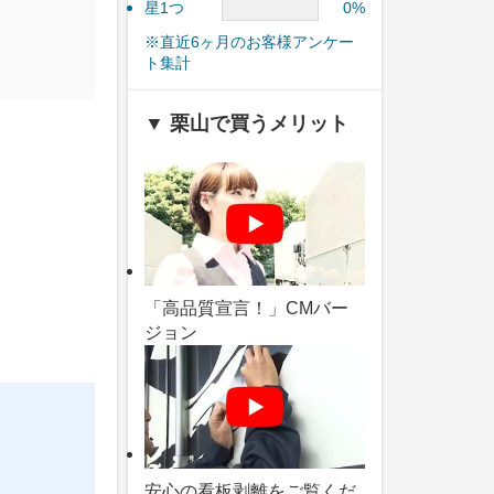
星1つ
0%
※直近6ヶ月のお客様アンケー
ト集計
▼ 栗山で買うメリット
「高品質宣言！」CMバー
ジョン
安心の看板剥離をご覧くだ