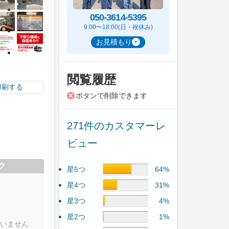
050-3614-5395
9:00〜18:00(日・祝休み)
お見積もり
閲覧履歴
印刷する
ボタンで削除できます
271件のカスタマーレ
ビュー
ク
星5つ
64%
星4つ
31%
星3つ
4%
星2つ
1%
いません