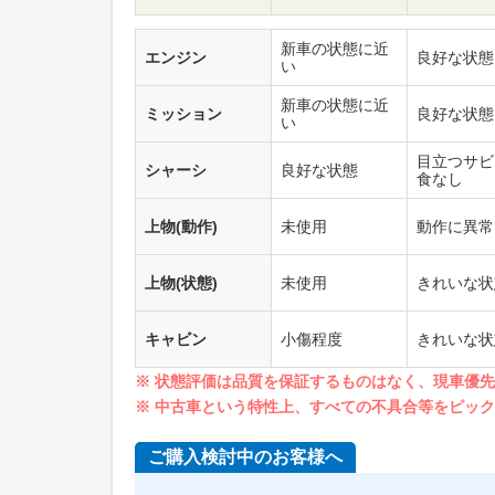
新車の状態に近
エンジン
良好な状態
い
新車の状態に近
ミッション
良好な状態
い
目立つサビ
シャーシ
良好な状態
食なし
上物(動作)
未使用
動作に異常
上物(状態)
未使用
きれいな状
キャビン
小傷程度
きれいな状
※ 状態評価は品質を保証するものはなく、現車優
※ 中古車という特性上、すべての不具合等をピッ
ご購入検討中のお客様へ