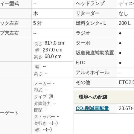
ィー型式
--
ヘッドランプ
ディス
木
リターダー
なし
ック左右
5 対
燃料タンク+Ｌ
200 L
プ穴左右
--
ラジオ
●
617.0 cm
ターボ
●
長さ
237.0 cm
幅
坂道発進補助装置
●
68.0 cm
高さ
ETC
●
--
幅
アルミホイール
-
--
高さ
その他
ETC2.
-
メーカー
--
型式
無
タイプ
環境への配慮
--
昇降能力
CO₂削減貢献量
23.67t
-
開閉
ーゲート
-
ストッパー
--(--)
奥行き
--(--)
幅