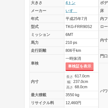
大きさ
4トン
ボデ
メーカー
いすゞ
床
年式
平成25年7月
内フ
型式
TKG-FRR90S2
ロー
ミッション
6MT
内寸
馬力
210 ps
走行距離
806千km
門口
一時抹消
車検
車検証を表示
617.0cm
長さ
237.0cm
内寸
幅
68.0cm
高さ
パワ
最大積載
3550 kg
リサイクル料
12,460円