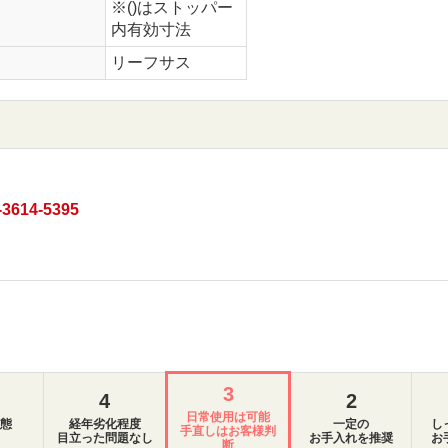
※()はストッパー
内有効寸法
リーフサス
-3614-5395
3
4
2
日常使用は可能
態
経年劣化程度
一定の
し
手直しはお客様判
目立った問題なし
お手入れを推奨
お
断