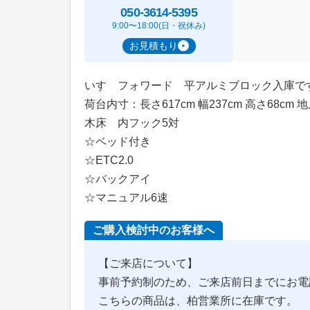
050-3614-5395
9:00〜18:00(日・祝休み)
お見積もり
いすゞフォワード 平アルミブロック入庫で
荷台内寸：長さ617cm 幅237cm 高さ68cm 地
木床 内フック5対
☆ベッド付き
☆ETC2.0
☆バックアイ
☆マニュアル6速
ご購入検討中のお客様へ
【ご来店について】
事前予約制のため、ご来店前日までにお電
こちらの商品は、柏営業所に在庫です。