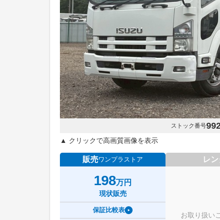
99
ストック番号
▲ クリックで高画質画像を表示
販売
レン
ワンプラストア
198
万円
現状販売
保証比較表
お取り扱い