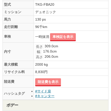
型式
TKG-FBA20
ミッション
デュオニック
馬力
130 ps
走行距離
96千km
車検
一時抹消
車検証を表示
309.0cm
長さ
176.0cm
内寸
幅
206.0cm
高さ
最大積載
2000 kg
リサイクル料
8,830円
陸送費
陸送費を表示
#サイド扉
ハッシュタグ
#キャンター
ボデー