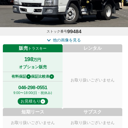
99484
ストック番号
他の画像を見る
販売
レンタル
トラスキー
198
万円
オプション販売
有料保証
保証比較表
お取り扱いございません
046-298-0551
9:00〜18:00(日・祝休み)
お見積もり
短期リース
サブスク
お取り扱いございません
お取り扱いございません