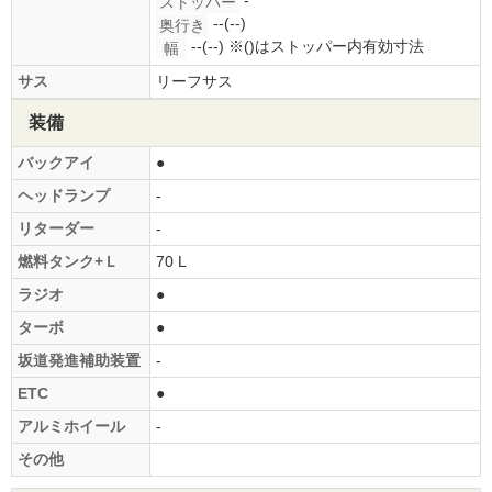
-
ストッパー
--(--)
奥行き
--(--)
※()はストッパー内有効寸法
幅
サス
リーフサス
装備
バックアイ
●
ヘッドランプ
-
リターダー
-
燃料タンク+Ｌ
70 L
ラジオ
●
ターボ
●
坂道発進補助装置
-
ETC
●
アルミホイール
-
その他