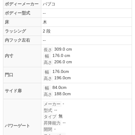
ボディーメーカー
パブコ
ボディー型式
--
床
木
ラッシング
2 段
内フック左右
--
309.0 cm
長さ
176.0 cm
内寸
幅
206.0 cm
高さ
176.0cm
幅
門口
196.0cm
高さ
84.0cm
幅
サイド扉
188.0cm
高さ
-
メーカー
--
型式
無
タイプ
--
昇降能力
パワーゲート
-
開閉