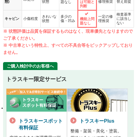
態)
状態
修理推奨
替え前提
題なし
は可能と
判断
検査基準
きれいな
多少の
一定の修
キャビン
小傷程度
に該当し
機能上問
状態
傷・凹み
理推奨
ない
題なし
※ 状態評価は品質を保証するものはなく、現車優先となりますので
ご了承ください。
※ 中古車という特性上、すべての不具合等をピックアップしており
ません。
ご購入検討中のお客様へ
トラスキー限定サービス
トラスキースポット
トラスキーPlus
有料保証
整備・架装・美化・塗装。