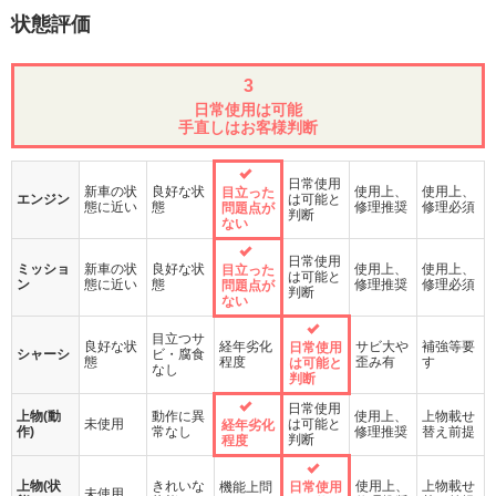
状態評価
3
日常使用は可能
手直しはお客様判断
日常使用
新車の状
良好な状
使用上、
使用上、
目立った
エンジン
は可能と
態に近い
態
修理推奨
修理必須
問題点が
判断
ない
日常使用
ミッショ
新車の状
良好な状
使用上、
使用上、
目立った
は可能と
ン
態に近い
態
修理推奨
修理必須
問題点が
判断
ない
目立つサ
良好な状
経年劣化
サビ大や
補強等要
日常使用
シャーシ
ビ・腐食
態
程度
歪み有
す
は可能と
なし
判断
日常使用
上物(動
動作に異
使用上、
上物載せ
未使用
は可能と
経年劣化
作)
常なし
修理推奨
替え前提
判断
程度
上物(状
きれいな
使用上、
上物載せ
機能上問
日常使用
未使用