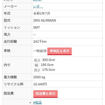
メーカー
いすゞ
年式
令和1年7月
型式
2RG-NLR88AN
ミッション
5MT
馬力
--
走行距離
241千km
車検
一時抹消
車検証を表示
300.0cm
長さ
166.0cm
内寸
幅
176.0cm
高さ
最大積載
2000 kg
リサイクル料
10,440円
陸送費
陸送費を表示
#低温