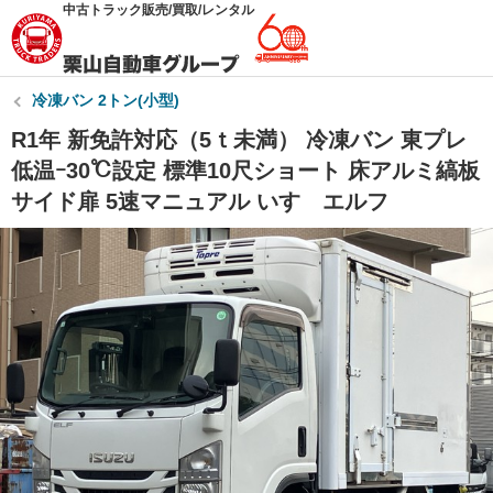
中古トラック販売/買取/レンタル
冷凍バン 2トン(小型)
R1年 新免許対応（5ｔ未満） 冷凍バン 東プレ
低温ｰ30℃設定 標準10尺ショート 床アルミ縞板
サイド扉 5速マニュアル いすゞエルフ