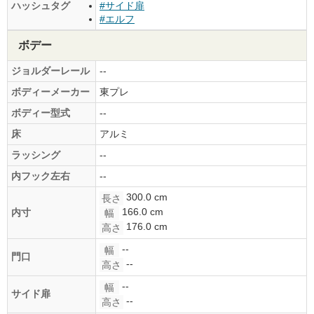
ハッシュタグ
#サイド扉
#エルフ
ボデー
ジョルダーレール
--
ボディーメーカー
東プレ
ボディー型式
--
床
アルミ
ラッシング
--
内フック左右
--
300.0 cm
長さ
166.0 cm
内寸
幅
176.0 cm
高さ
--
幅
門口
--
高さ
--
幅
サイド扉
--
高さ