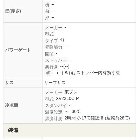
--
横
--
壁(厚さ)
前
--
扉
-
メーカー
--
型式
無
タイプ
--
昇降能力
パワーゲート
-
開閉
-
ストッパー
--(--)
奥行き
--(--)
※()はストッパー内有効寸法
幅
サス
リーフサス
東プレ
メーカー
XV22L0C-P
型式
-
冷凍機
スタンバイ
～ -30℃
温度設定
2時間で-17℃確認済 (運転前28℃)
温度計測
装備