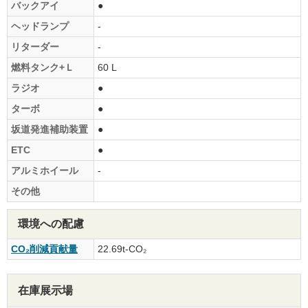
バックアイ
●
ヘッドランプ
-
リターダー
-
燃料タンク+Ｌ
60 L
ラジオ
●
ターボ
●
坂道発進補助装置
●
ETC
●
アルミホイール
-
その他
環境への配慮
CO₂削減貢献量
22.69t-CO₂
在庫展示場