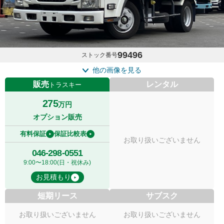
99496
ストック番号
他の画像を見る
販売
レンタル
トラスキー
275
万円
オプション販売
有料保証
保証比較表
お取り扱いございません
046-298-0551
9:00〜18:00(日・祝休み)
お見積もり
短期リース
サブスク
お取り扱いございません
お取り扱いございません