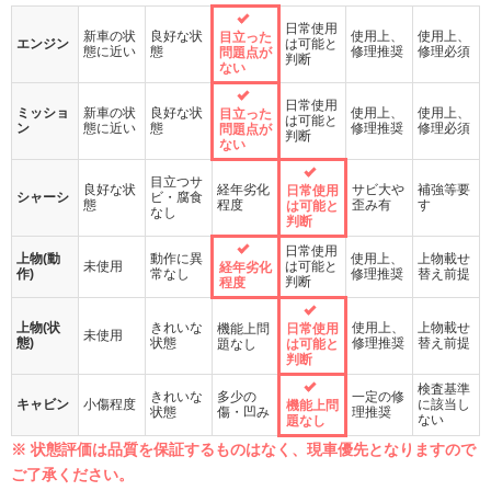
日常使用
新車の状
良好な状
使用上、
使用上、
目立った
エンジン
は可能と
態に近い
態
修理推奨
修理必須
問題点が
判断
ない
日常使用
ミッショ
新車の状
良好な状
使用上、
使用上、
目立った
は可能と
ン
態に近い
態
修理推奨
修理必須
問題点が
判断
ない
目立つサ
良好な状
経年劣化
サビ大や
補強等要
日常使用
シャーシ
ビ・腐食
態
程度
歪み有
す
は可能と
なし
判断
日常使用
上物(動
動作に異
使用上、
上物載せ
未使用
は可能と
経年劣化
作)
常なし
修理推奨
替え前提
判断
程度
上物(状
きれいな
使用上、
上物載せ
機能上問
日常使用
未使用
態)
状態
修理推奨
替え前提
題なし
は可能と
判断
検査基準
きれいな
多少の
一定の修
キャビン
小傷程度
に該当し
機能上問
状態
傷・凹み
理推奨
ない
題なし
※ 状態評価は品質を保証するものはなく、現車優先となりますので
ご了承ください。