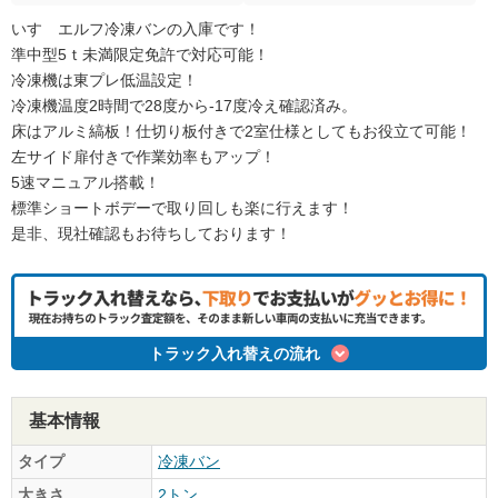
いすゞエルフ冷凍バンの入庫です！
準中型5ｔ未満限定免許で対応可能！
冷凍機は東プレ低温設定！
冷凍機温度2時間で28度から-17度冷え確認済み。
床はアルミ縞板！仕切り板付きで2室仕様としてもお役立て可能！
左サイド扉付きで作業効率もアップ！
5速マニュアル搭載！
標準ショートボデーで取り回しも楽に行えます！
是非、現社確認もお待ちしております！
トラック入れ替えの流れ
基本情報
タイプ
冷凍バン
大きさ
2トン