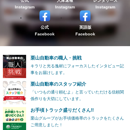
公式
入庫速報
レンタリース
Instagram
Instagram
Instagram
公式
英語版
Facebook
Facebook
栗山自動車の職人・挑戦
キラリと光る逸材にフォーカスしたインタビュー記
事をお届けします。
栗山自動車のスタッフ紹介
「いつもの通り頼むよ」と言っていただける信頼関
係作りを大切にしています。
お手頃トラック盛りだくさん!!
栗山グループがお手頃価格帯のトラックをたくさん
ご用意しました！