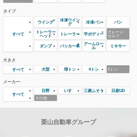
タイプ
冷凍ウイン
ウイング
冷凍バン
バン
グ
トレーラー
クレーン
トレーラー
平ボディー
すべて
ヘッド
セルフ
アームロー
ダンプ
パッカー車
ミキサー
ル
大きさ
大型
増トン
4トン
2トン
すべて
メーカー
日野
いすゞ
三菱ふそう
日産UD
すべて
その他
栗山自動車グループ