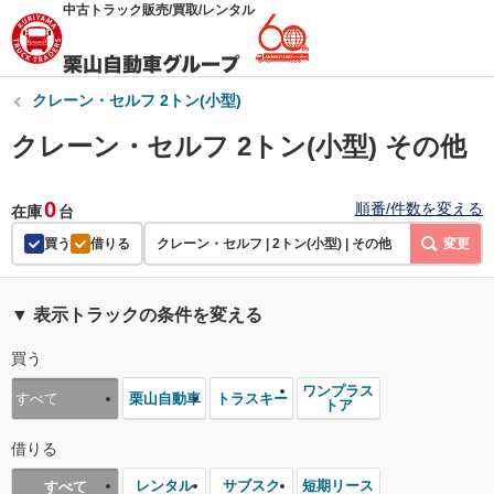
中古トラック販売/買取/レンタル
クレーン・セルフ 2トン(小型)
クレーン・セルフ 2トン(小型) その他
0
順番/件数を変える
在庫
台
買う
借りる
クレーン・セルフ | 2トン(小型) | その他
変更
▼ 表示トラックの条件を変える
買う
ワンプラス
栗山自動車
トラスキー
すべて
トア
借りる
レンタル
サブスク
短期リース
すべて