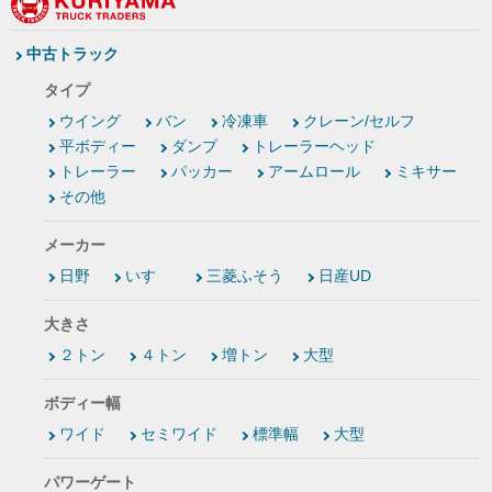
中古トラック
タイプ
ウイング
バン
冷凍車
クレーン/セルフ
平ボディー
ダンプ
トレーラーヘッド
トレーラー
パッカー
アームロール
ミキサー
その他
メーカー
日野
いすゞ
三菱ふそう
日産UD
大きさ
２トン
４トン
増トン
大型
ボディー幅
ワイド
セミワイド
標準幅
大型
パワーゲート