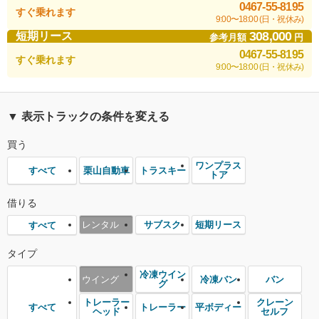
0467-55-8195
すぐ乗れます
9:00〜18:00 (日・祝休み)
308,000
短期リース
参考月額
円
0467-55-8195
すぐ乗れます
9:00〜18:00 (日・祝休み)
▼ 表示トラックの条件を変える
買う
ワンプラス
栗山自動車
トラスキー
すべて
トア
借りる
レンタル
サブスク
短期リース
すべて
タイプ
冷凍ウイン
ウイング
冷凍バン
バン
グ
トレーラー
クレーン
トレーラー
平ボディー
すべて
ヘッド
セルフ