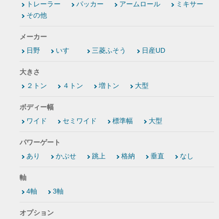
トレーラー
パッカー
アームロール
ミキサー
その他
メーカー
日野
いすゞ
三菱ふそう
日産UD
大きさ
２トン
４トン
増トン
大型
ボディー幅
ワイド
セミワイド
標準幅
大型
パワーゲート
あり
かぶせ
跳上
格納
垂直
なし
軸
4軸
3軸
オプション