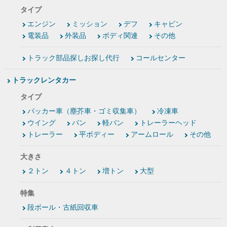
タイプ
エンジン
ミッション
デフ
キャビン
電装品
外装品
ボディ関連
その他
トラック部品探しお探し代行
コールセンター
トラックレンタカー
タイプ
パッカー車（塵芥車・ゴミ収集車）
冷凍車
ウイング
バン
軽バン
トレーラーヘッド
トレーラー
平ボディー
アームロール
その他
大きさ
２トン
４トン
増トン
大型
特集
段ボール・古紙回収車