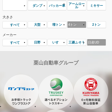
アームロー
ダンプ
パッカー車
ミキサー
ル
大きさ
大型
増トン
4トン
2トン
すべて
メーカー
日野
いすゞ
三菱ふそう
日産UD
すべて
栗山自動車グループ