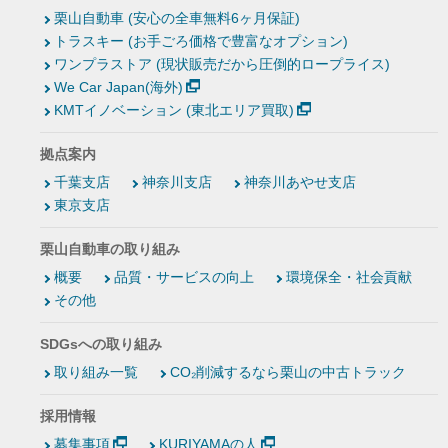
栗山自動車 (安心の全車無料6ヶ月保証)
トラスキー (お手ごろ価格で豊富なオプション)
ワンプラストア (現状販売だから圧倒的ロープライス)
We Car Japan(海外)
KMTイノベーション (東北エリア買取)
拠点案内
千葉支店
神奈川支店
神奈川あやせ支店
東京支店
栗山自動車の取り組み
概要
品質・サービスの向上
環境保全・社会貢献
その他
SDGsへの取り組み
取り組み一覧
CO₂削減するなら栗山の中古トラック
採用情報
募集事項
KURIYAMAの人