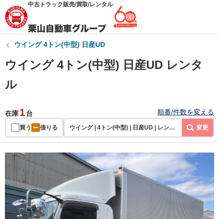
中古トラック販売/買取/レンタル
ウイング 4トン(中型) 日産UD
ウイング 4トン(中型) 日産UD レンタ
ル
1
順番/件数を変える
在庫
台
買う
借りる
ウイング | 4トン(中型) | 日産UD | レンタル
変更