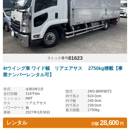
81623
ストック番号
4tウイング車 ワイド幅 リアエアサス 2750kg積載【事
業ナンバーレンタル可】
年式
令和3年2月
型式
2RG-BRR90T2
走行距離
318千km
内寸長さ
624.0cm
ミッション
6MT
内寸幅
240.0cm
サス
リアエアサス
内寸高さ
239.0cm
パワーゲート
無
最大積載
2750kg
車検
2027年3月30日
28,600
レンタル
日額
円