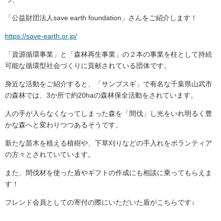
「公益財団法人save earth foundation」さんをご紹介します！
https://save-earth.or.jp/
「資源循環事業」と「森林再生事業」の２本の事業を柱として持続
可能な循環型社会づくりに貢献されている団体です。
身近な活動をご紹介すると、「サンブスギ」で有名な千葉県山武市
の森林では、3か所で約20haの森林保全活動をされています。
人の手が入らなくなってしまった森を「間伐」し光をいれ明るく豊
かな森へと変わりつつあるそうです。
新たな苗木を植える植樹や、下草刈りなどの手入れをボランティア
の方々とされていています。
また、間伐材を使った盾やギフトの作成にも相談に乗ってもらえま
す！
フレンド会員としての寄付の際にいただいた盾がこちらです↓