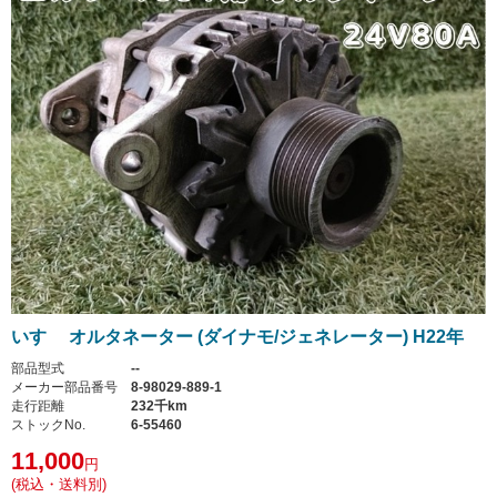
いすゞ オルタネーター (ダイナモ/ジェネレーター) H22年
部品型式
--
メーカー部品番号
8-98029-889-1
走行距離
232千km
ストックNo.
6-55460
11,000
円
(税込・送料別)