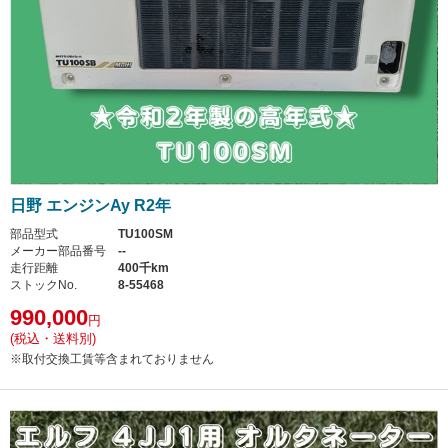
日野 エンジンAy R2年
部品型式
TU100SM
メーカー部品番号
--
走行距離
400千km
ストックNo.
8-55468
990,000
円
(税込・送料別)
※取付交換工賃等含まれておりません