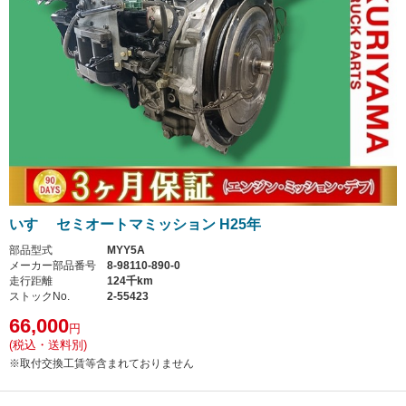
いすゞ セミオートマミッション H25年
部品型式
MYY5A
メーカー部品番号
8-98110-890-0
走行距離
124千km
ストックNo.
2-55423
66,000
円
(税込・送料別)
※取付交換工賃等含まれておりません