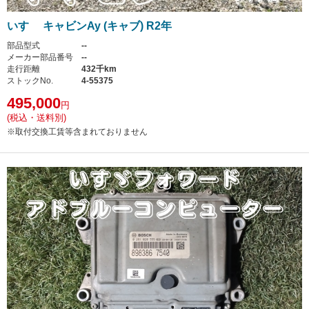
いすゞ キャビンAy (キャブ) R2年
部品型式
--
メーカー部品番号
--
走行距離
432千km
ストックNo.
4-55375
495,000
円
(税込・送料別)
※取付交換工賃等含まれておりません