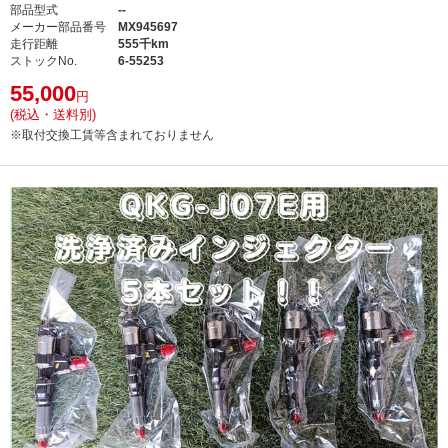
部品型式
--
メーカー部品番号
MX945697
走行距離
555千km
ストックNo.
6-55253
55,000
円
(税込・送料別)
※取付交換工賃等含まれておりません