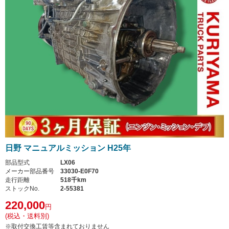
日野 マニュアルミッション H25年
部品型式
LX06
メーカー部品番号
33030-E0F70
走行距離
518千km
ストックNo.
2-55381
220,000
円
(税込・送料別)
※取付交換工賃等含まれておりません