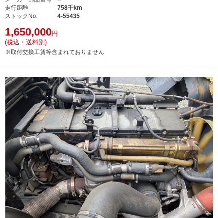
走行距離
758千km
ストックNo.
4-55435
1,650,000
円
(税込・送料別)
※取付交換工賃等含まれておりません