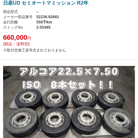
日産UD セミオートマミッション R2年
部品型式
--
メーカー部品番号
52236-92681
走行距離
550千km
ストックNo.
2-55495
660,000
円
(税込・送料別)
※取付交換工賃等含まれておりません