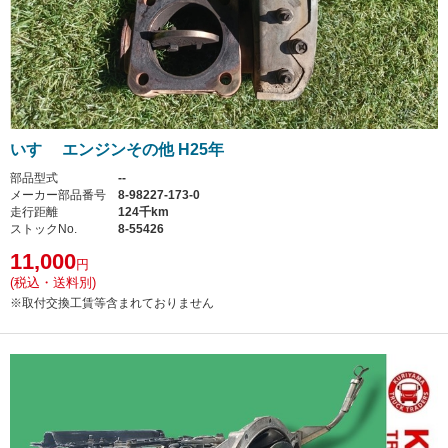
いすゞ エンジンその他 H25年
部品型式
--
メーカー部品番号
8-98227-173-0
走行距離
124千km
ストックNo.
8-55426
11,000
円
(税込・送料別)
※取付交換工賃等含まれておりません