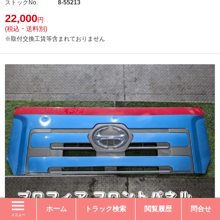
ストックNo.
8-55213
22,000
円
(税込・送料別)
※取付交換工賃等含まれておりません
ホーム
トラック検索
閲覧履歴
問合せ
メニュー