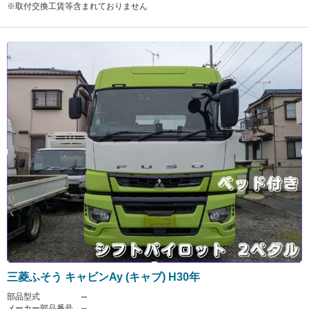
※取付交換工賃等含まれておりません
三菱ふそう キャビンAy (キャブ) H30年
部品型式
--
メーカー部品番号
--