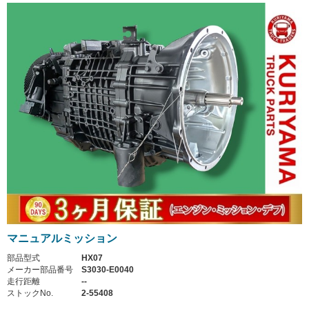
マニュアルミッション
部品型式
HX07
メーカー部品番号
S3030-E0040
走行距離
--
ストックNo.
2-55408