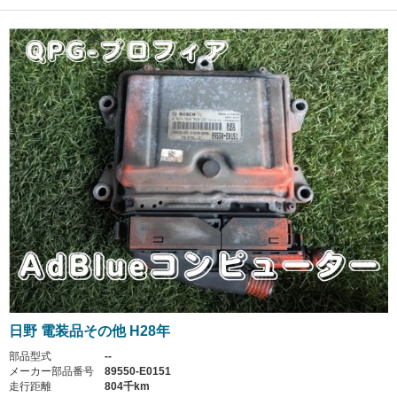
日野 電装品その他 H28年
部品型式
--
メーカー部品番号
89550-E0151
走行距離
804千km