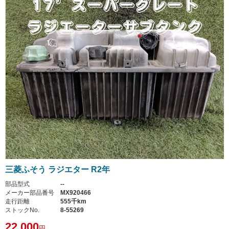
三菱ふそう ラジエター R2年
部品型式
--
メーカー部品番号
MX920466
走行距離
555千km
ストックNo.
8-55269
22,000
円