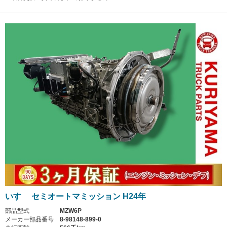
いすゞ セミオートマミッション H24年
部品型式
MZW6P
メーカー部品番号
8-98148-899-0