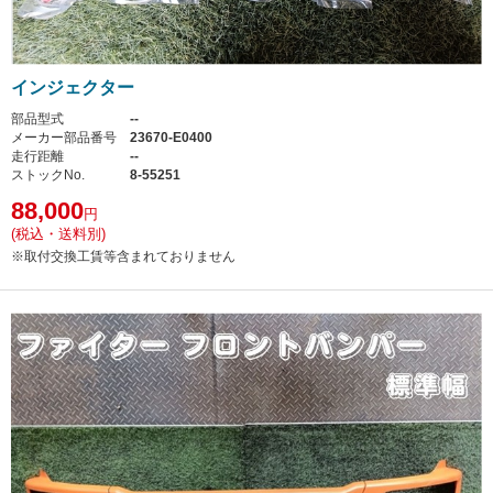
インジェクター
部品型式
--
メーカー部品番号
23670-E0400
走行距離
--
ストックNo.
8-55251
88,000
円
(税込・送料別)
※取付交換工賃等含まれておりません