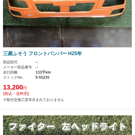
三菱ふそう フロントバンパー H25年
部品型式
--
メーカー部品番号
--
走行距離
133千km
ストックNo.
5-55235
13,200
円
(税込・送料別)
※取付交換工賃等含まれておりません