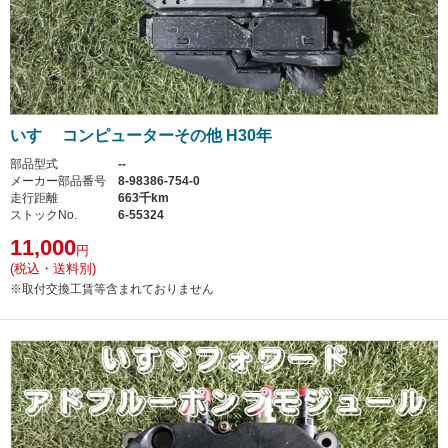
いすゞ コンピューターその他 H30年
部品型式
--
メーカー部品番号
8-98386-754-0
走行距離
663千km
ストックNo.
6-55324
11,000
円
(税込・送料別)
※取付交換工賃等含まれておりません