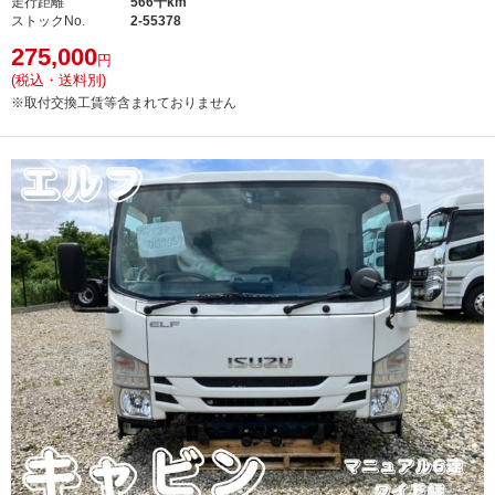
走行距離
566千km
ストックNo.
2-55378
275,000
円
(税込・送料別)
※取付交換工賃等含まれておりません