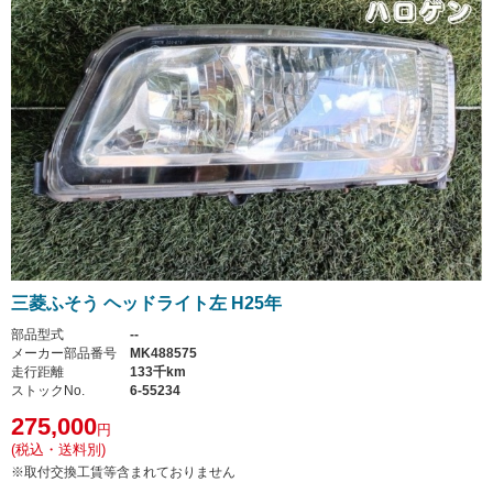
三菱ふそう ヘッドライト左 H25年
部品型式
--
メーカー部品番号
MK488575
走行距離
133千km
ストックNo.
6-55234
275,000
円
(税込・送料別)
※取付交換工賃等含まれておりません