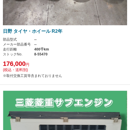
日野 タイヤ・ホイール R2年
部品型式
--
メーカー部品番号
--
走行距離
400千km
ストックNo.
8-55470
176,000
円
(税込・送料別)
※取付交換工賃等含まれておりません