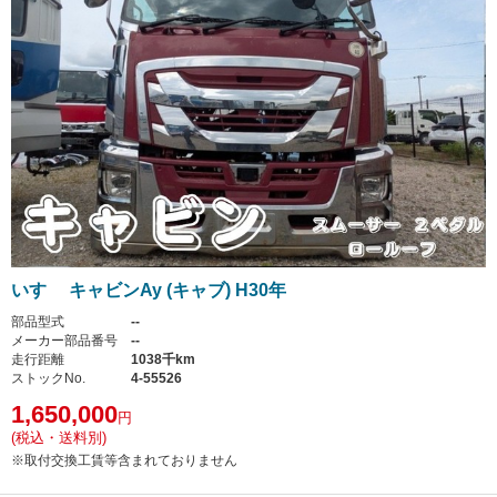
いすゞ キャビンAy (キャブ) H30年
部品型式
--
メーカー部品番号
--
走行距離
1038千km
ストックNo.
4-55526
1,650,000
円
(税込・送料別)
※取付交換工賃等含まれておりません