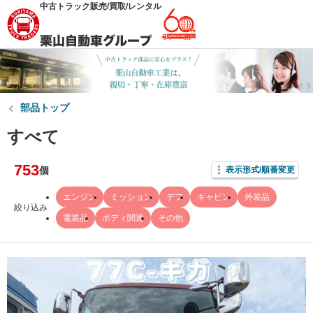
中古トラック販売/買取/レンタル
部品トップ
すべて
753
個
表示形式/順番変更
エンジン
ミッション
デフ
キャビン
外装品
絞り込み
電装品
ボディ関連
その他