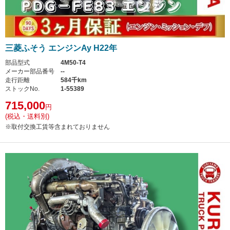
三菱ふそう エンジンAy H22年
部品型式
4M50-T4
メーカー部品番号
--
走行距離
584千km
ストックNo.
1-55389
715,000
円
(税込・送料別)
※取付交換工賃等含まれておりません