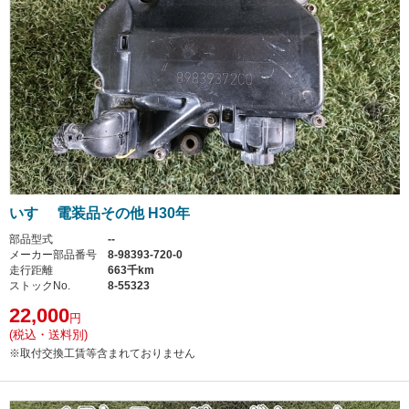
いすゞ 電装品その他 H30年
部品型式
--
メーカー部品番号
8-98393-720-0
走行距離
663千km
ストックNo.
8-55323
22,000
円
(税込・送料別)
※取付交換工賃等含まれておりません