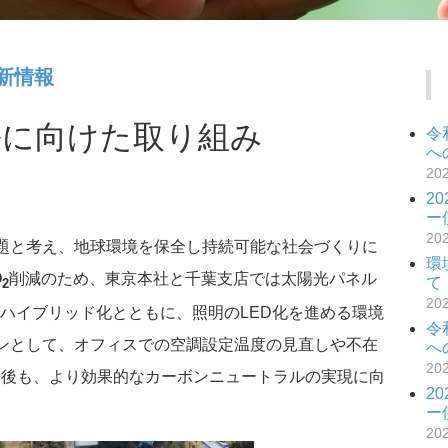
新情報
ルに向けた取り組み
令
へ
20
2
ー
20
題と考え、地球環境を保全し持続可能な社会づくりに
環
O
削減のため、東京本社と千葉支店では太陽光パネル
て
2
20
ハイブリッド化とともに、照明のLED化を進める環境
令
ンとして、オフィスでの空調設定温度の見直しや不在
へ
20
今後も、より効果的なカーボンニュートラルの実現に向
2
。
ー
20