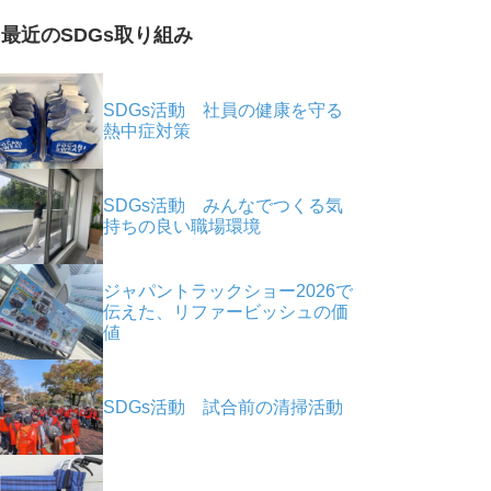
最近のSDGs取り組み
SDGs活動 社員の健康を守る
熱中症対策
SDGs活動 みんなでつくる気
持ちの良い職場環境
ジャパントラックショー2026で
伝えた、リファービッシュの価
値
SDGs活動 試合前の清掃活動