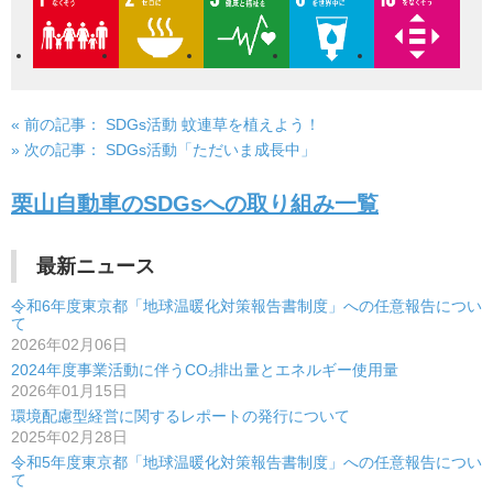
« 前の記事：
SDGs活動 蚊連草を植えよう！
投
» 次の記事：
SDGs活動「ただいま成長中」
稿
栗山自動車のSDGsへの取り組み一覧
ナ
ビ
最新ニュース
ゲ
令和6年度東京都「地球温暖化対策報告書制度」への任意報告につい
ー
て
2026年02月06日
シ
2024年度事業活動に伴うCO₂排出量とエネルギー使用量
2026年01月15日
ョ
環境配慮型経営に関するレポートの発行について
ン
2025年02月28日
令和5年度東京都「地球温暖化対策報告書制度」への任意報告につい
て