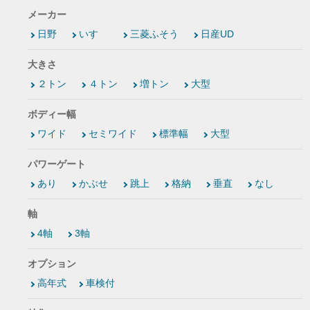
メーカー
日野
いすゞ
三菱ふそう
日産UD
大きさ
２トン
４トン
増トン
大型
ボディー幅
ワイド
セミワイド
標準幅
大型
パワーゲート
あり
かぶせ
跳上
格納
垂直
なし
軸
4軸
3軸
オプション
高年式
車検付