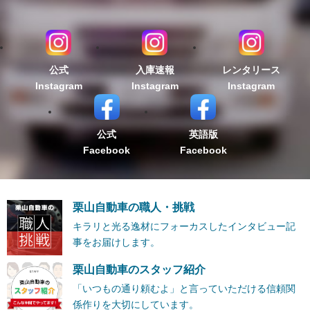
公式
入庫速報
レンタリース
Instagram
Instagram
Instagram
公式
英語版
Facebook
Facebook
栗山自動車の職人・挑戦
キラリと光る逸材にフォーカスしたインタビュー記
事をお届けします。
栗山自動車のスタッフ紹介
「いつもの通り頼むよ」と言っていただける信頼関
係作りを大切にしています。