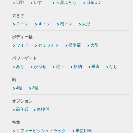
日野
いすゞ
三菱ふそう
日産UD
大きさ
２トン
４トン
増トン
大型
ボディー幅
ワイド
セミワイド
標準幅
大型
パワーゲート
あり
かぶせ
跳上
格納
垂直
なし
軸
4軸
3軸
オプション
高年式
車検付
特集
リファービッシュトラック
未使用車