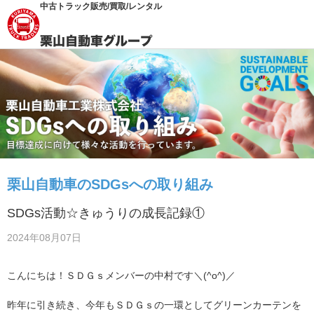
中古トラック販売/買取/レンタル
栗山自動車のSDGsへの取り組み
SDGs活動☆きゅうりの成長記録①
2024年08月07日
こんにちは！ＳＤＧｓメンバーの中村です＼(^o^)／
昨年に引き続き、今年もＳＤＧｓの一環としてグリーンカーテンを