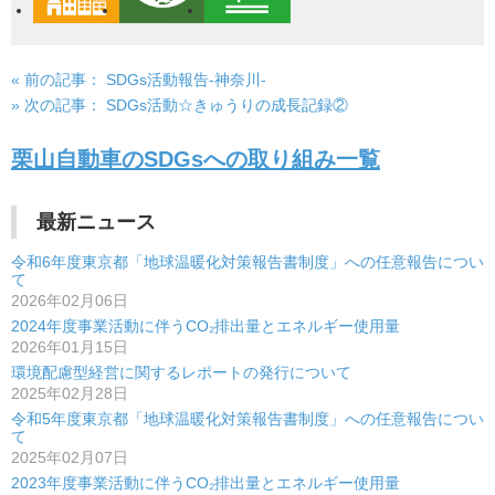
« 前の記事：
SDGs活動報告-神奈川-
投
» 次の記事：
SDGs活動☆きゅうりの成長記録②
稿
栗山自動車のSDGsへの取り組み一覧
ナ
ビ
最新ニュース
ゲ
令和6年度東京都「地球温暖化対策報告書制度」への任意報告につい
ー
て
2026年02月06日
シ
2024年度事業活動に伴うCO₂排出量とエネルギー使用量
2026年01月15日
ョ
環境配慮型経営に関するレポートの発行について
ン
2025年02月28日
令和5年度東京都「地球温暖化対策報告書制度」への任意報告につい
て
2025年02月07日
2023年度事業活動に伴うCO₂排出量とエネルギー使用量