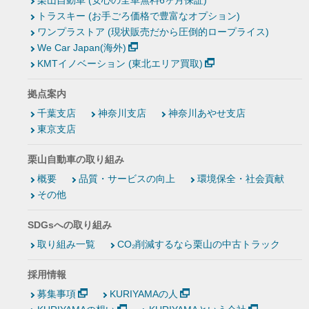
栗山自動車 (安心の全車無料6ヶ月保証)
トラスキー (お手ごろ価格で豊富なオプション)
ワンプラストア (現状販売だから圧倒的ロープライス)
We Car Japan(海外)
KMTイノベーション (東北エリア買取)
拠点案内
千葉支店
神奈川支店
神奈川あやせ支店
東京支店
栗山自動車の取り組み
概要
品質・サービスの向上
環境保全・社会貢献
その他
SDGsへの取り組み
取り組み一覧
CO₂削減するなら栗山の中古トラック
採用情報
募集事項
KURIYAMAの人