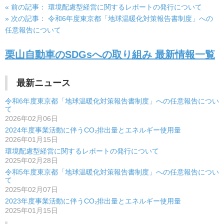
« 前の記事：
環境配慮型経営に関するレポートの発行について
投
» 次の記事：
令和6年度東京都「地球温暖化対策報告書制度」への
稿
任意報告について
ナ
栗山自動車のSDGsへの取り組み 最新情報一覧
ビ
ゲ
最新ニュース
ー
令和6年度東京都「地球温暖化対策報告書制度」への任意報告につい
て
シ
2026年02月06日
2024年度事業活動に伴うCO₂排出量とエネルギー使用量
ョ
2026年01月15日
ン
環境配慮型経営に関するレポートの発行について
2025年02月28日
令和5年度東京都「地球温暖化対策報告書制度」への任意報告につい
て
2025年02月07日
2023年度事業活動に伴うCO₂排出量とエネルギー使用量
2025年01月15日