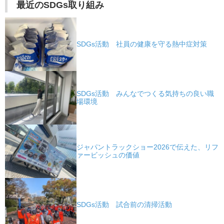
最近のSDGs取り組み
SDGs活動 社員の健康を守る熱中症対策
SDGs活動 みんなでつくる気持ちの良い職
場環境
ジャパントラックショー2026で伝えた、リフ
ァービッシュの価値
SDGs活動 試合前の清掃活動