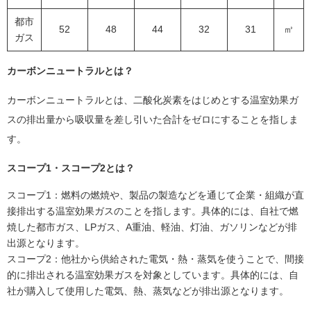
都市
52
48
44
32
31
㎥
ガス
カーボンニュートラルとは？
カーボンニュートラルとは、二酸化炭素をはじめとする温室効果ガ
スの排出量から吸収量を差し引いた合計をゼロにすることを指しま
す。
スコープ1・スコープ2とは？
スコープ1：燃料の燃焼や、製品の製造などを通じて企業・組織が直
接排出する温室効果ガスのことを指します。具体的には、自社で燃
焼した都市ガス、LPガス、A重油、軽油、灯油、ガソリンなどが排
出源となります。
スコープ2：他社から供給された電気・熱・蒸気を使うことで、間接
的に排出される温室効果ガスを対象としています。具体的には、自
社が購入して使用した電気、熱、蒸気などが排出源となります。