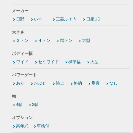
メーカー
日野
いすゞ
三菱ふそう
日産UD
大きさ
２トン
４トン
増トン
大型
ボディー幅
ワイド
セミワイド
標準幅
大型
パワーゲート
あり
かぶせ
跳上
格納
垂直
なし
軸
4軸
3軸
オプション
高年式
車検付