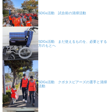
SDGs活動 試合前の清掃活動
SDGs活動 まだ使えるものを、必要とする
方のもとへ
SDGs活動 クボタスピアーズの選手と清掃
活動