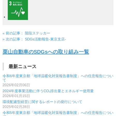
« 前の記事：
階段ステッカー
投
» 次の記事：
SDGs活動報告-東京支店-
稿
栗山自動車のSDGsへの取り組み一覧
ナ
ビ
最新ニュース
ゲ
令和6年度東京都「地球温暖化対策報告書制度」への任意報告につい
ー
て
2026年02月06日
シ
2024年度事業活動に伴うCO₂排出量とエネルギー使用量
2026年01月15日
ョ
環境配慮型経営に関するレポートの発行について
ン
2025年02月28日
令和5年度東京都「地球温暖化対策報告書制度」への任意報告につい