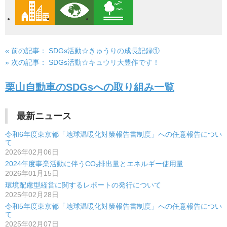
« 前の記事：
SDGs活動☆きゅうりの成長記録①
投
» 次の記事：
SDGs活動☆キュウリ大豊作です！
稿
栗山自動車のSDGsへの取り組み一覧
ナ
ビ
最新ニュース
ゲ
令和6年度東京都「地球温暖化対策報告書制度」への任意報告につい
ー
て
2026年02月06日
シ
2024年度事業活動に伴うCO₂排出量とエネルギー使用量
2026年01月15日
ョ
環境配慮型経営に関するレポートの発行について
ン
2025年02月28日
令和5年度東京都「地球温暖化対策報告書制度」への任意報告につい
て
2025年02月07日