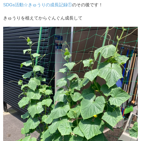
SDGs活動☆きゅうりの成長記録①
のその後です！
きゅうりを植えてからぐんぐん成長して