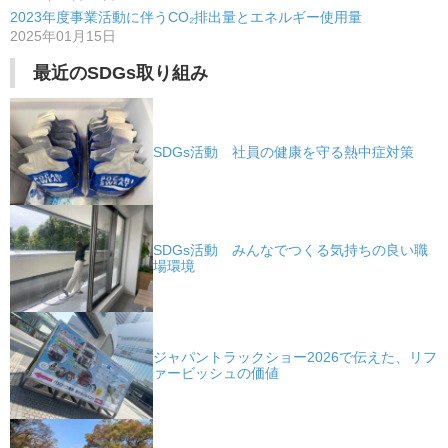
2023年度事業活動に伴うCO₂排出量とエネルギー使用量
2025年01月15日
最近のSDGs取り組み
SDGs活動 社員の健康を守る熱中症対策
SDGs活動 みんなでつくる気持ちの良い職
場環境
ジャパントラックショー2026で伝えた、リフ
ァービッシュの価値