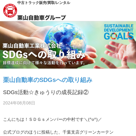
中古トラック販売/買取/レンタル
栗山自動車のSDGsへの取り組み
SDGs活動☆きゅうりの成長記録②
2024年08月08日
こんにちは！ＳＤＧｓメンバーの中村です＼(^o^)／
公式ブログのほうに投稿した、千葉支店グリーンカーテン