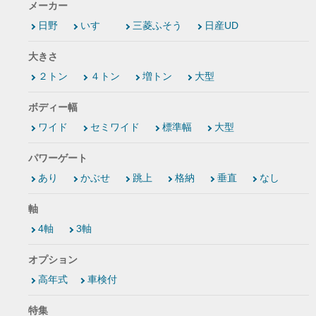
メーカー
日野
いすゞ
三菱ふそう
日産UD
大きさ
２トン
４トン
増トン
大型
ボディー幅
ワイド
セミワイド
標準幅
大型
パワーゲート
あり
かぶせ
跳上
格納
垂直
なし
軸
4軸
3軸
オプション
高年式
車検付
特集