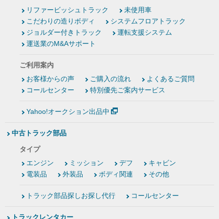
リファービッシュトラック
未使用車
こだわりの造りボディ
システムフロアトラック
ジョルダー付きトラック
運転支援システム
運送業のM&Aサポート
ご利用案内
お客様からの声
ご購入の流れ
よくあるご質問
コールセンター
特別優先ご案内サービス
Yahoo!オークション出品中
中古トラック部品
タイプ
エンジン
ミッション
デフ
キャビン
電装品
外装品
ボディ関連
その他
トラック部品探しお探し代行
コールセンター
トラックレンタカー