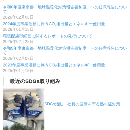
ゲ
令和6年度東京都「地球温暖化対策報告書制度」への任意報告につい
ー
て
2026年02月06日
シ
2024年度事業活動に伴うCO₂排出量とエネルギー使用量
2026年01月15日
ョ
環境配慮型経営に関するレポートの発行について
ン
2025年02月28日
令和5年度東京都「地球温暖化対策報告書制度」への任意報告につい
て
2025年02月07日
2023年度事業活動に伴うCO₂排出量とエネルギー使用量
2025年01月15日
最近のSDGs取り組み
SDGs活動 社員の健康を守る熱中症対策