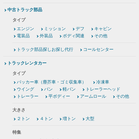
中古トラック部品
タイプ
エンジン
ミッション
デフ
キャビン
電装品
外装品
ボディ関連
その他
トラック部品探しお探し代行
コールセンター
トラックレンタカー
タイプ
パッカー車（塵芥車・ゴミ収集車）
冷凍車
ウイング
バン
軽バン
トレーラーヘッド
トレーラー
平ボディー
アームロール
その他
大きさ
２トン
４トン
増トン
大型
特集