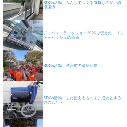
SDGs活動 みんなでつくる気持ちの良い職
場環境
ジャパントラックショー2026で伝えた、リフ
ァービッシュの価値
SDGs活動 試合前の清掃活動
SDGs活動 まだ使えるものを、必要とする
方のもとへ