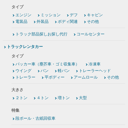
タイプ
エンジン
ミッション
デフ
キャビン
電装品
外装品
ボディ関連
その他
トラック部品探しお探し代行
コールセンター
トラックレンタカー
タイプ
パッカー車（塵芥車・ゴミ収集車）
冷凍車
ウイング
バン
軽バン
トレーラーヘッド
トレーラー
平ボディー
アームロール
その他
大きさ
２トン
４トン
増トン
大型
特集
段ボール・古紙回収車