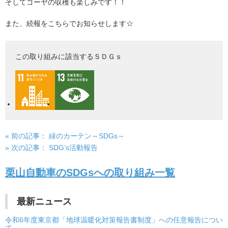
そしてゴーヤの収穫も楽しみです！！
また、続報をこちらでお知らせします☆
この取り組みに該当するＳＤＧｓ
« 前の記事：
緑のカーテン～SDGs～
投
» 次の記事：
SDG’s活動報告
稿
栗山自動車のSDGsへの取り組み一覧
ナ
ビ
最新ニュース
ゲ
令和6年度東京都「地球温暖化対策報告書制度」への任意報告につい
ー