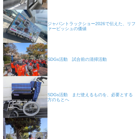
ジャパントラックショー2026で伝えた、リフ
ァービッシュの価値
SDGs活動 試合前の清掃活動
SDGs活動 まだ使えるものを、必要とする
方のもとへ