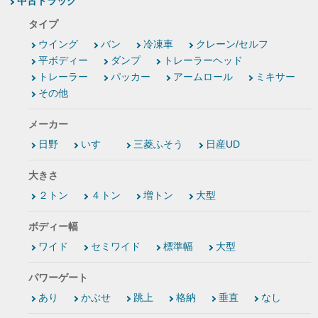
中古トラック
タイプ
ウイング
バン
冷凍車
クレーン/セルフ
平ボディー
ダンプ
トレーラーヘッド
トレーラー
パッカー
アームロール
ミキサー
その他
メーカー
日野
いすゞ
三菱ふそう
日産UD
大きさ
２トン
４トン
増トン
大型
ボディー幅
ワイド
セミワイド
標準幅
大型
パワーゲート
あり
かぶせ
跳上
格納
垂直
なし