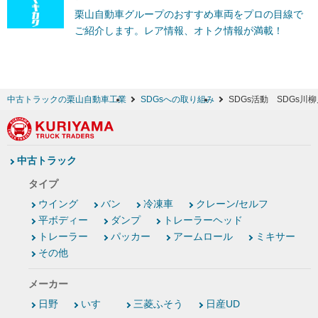
栗山自動車グループのおすすめ車両をプロの目線で
ご紹介します。レア情報、オトク情報が満載！
中古トラックの栗山自動車工業
SDGsへの取り組み
SDGs活動 SDGs川
中古トラック
タイプ
ウイング
バン
冷凍車
クレーン/セルフ
平ボディー
ダンプ
トレーラーヘッド
トレーラー
パッカー
アームロール
ミキサー
その他
メーカー
日野
いすゞ
三菱ふそう
日産UD