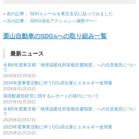
« 前の記事：
SDGｓシールを東京支店に貼ってみました
投
» 次の記事：
SDGs強化アクション～減煙デー～
稿
栗山自動車のSDGsへの取り組み一覧
ナ
ビ
最新ニュース
ゲ
令和6年度東京都「地球温暖化対策報告書制度」への任意報告につい
ー
て
2026年02月06日
シ
2024年度事業活動に伴うCO₂排出量とエネルギー使用量
2026年01月15日
ョ
環境配慮型経営に関するレポートの発行について
ン
2025年02月28日
令和5年度東京都「地球温暖化対策報告書制度」への任意報告につい
て
2025年02月07日
2023年度事業活動に伴うCO₂排出量とエネルギー使用量
2025年01月15日