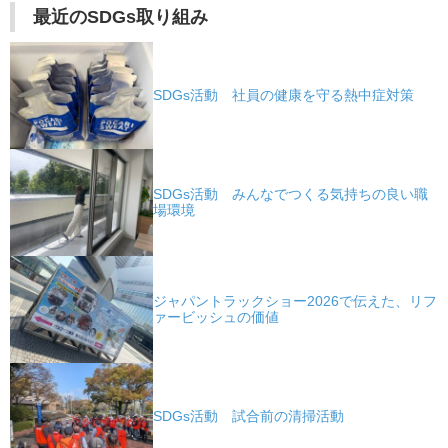
最近のSDGs取り組み
SDGs活動 社員の健康を守る熱中症対策
SDGs活動 みんなでつくる気持ちの良い職
場環境
ジャパントラックショー2026で伝えた、リフ
ァービッシュの価値
SDGs活動 試合前の清掃活動