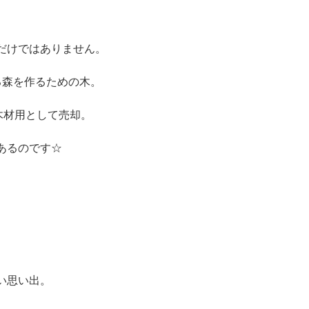
だけではありません。
る森を作るための木。
木材用として売却。
あるのです☆
い思い出。