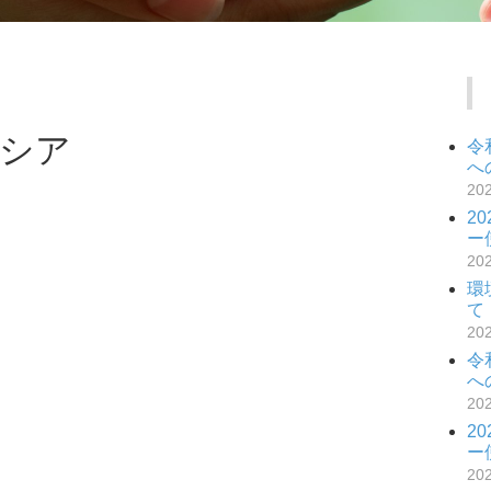
シア
令
へ
20
2
ー
20
環
て
20
令
へ
20
2
ー
20