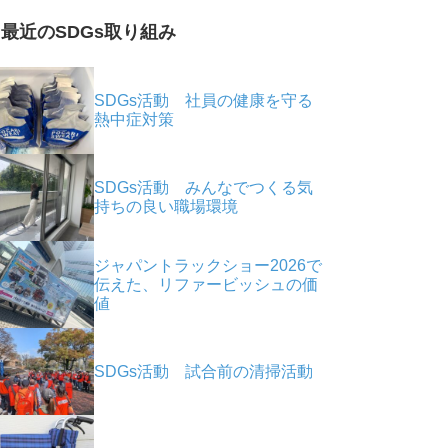
最近のSDGs取り組み
SDGs活動 社員の健康を守る
熱中症対策
SDGs活動 みんなでつくる気
持ちの良い職場環境
ジャパントラックショー2026で
伝えた、リファービッシュの価
値
SDGs活動 試合前の清掃活動