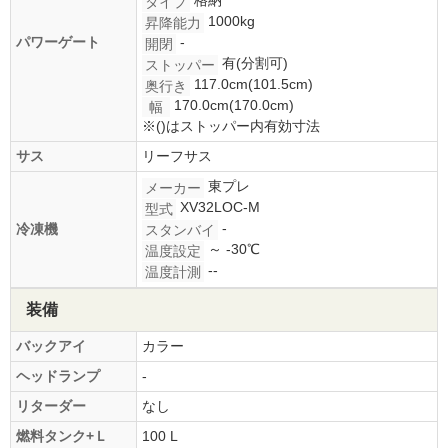
格納
タイプ
1000kg
昇降能力
パワーゲート
-
開閉
有(分割可)
ストッパー
117.0cm(101.5cm)
奥行き
170.0cm(170.0cm)
幅
※()はストッパー内有効寸法
サス
リーフサス
東プレ
メーカー
XV32LOC-M
型式
-
冷凍機
スタンバイ
～ -30℃
温度設定
--
温度計測
装備
バックアイ
カラー
ヘッドランプ
-
リターダー
なし
燃料タンク+Ｌ
100 L