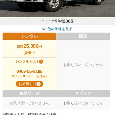
42385
ストック番号
他の画像を見る
レンタル
販売
25,300
円
日額
貸出中
レンタルとは？
お取り扱いございません
0467-55-8195
9:00〜18:00(日・祝休み)
お見積もり
短期リース
サブスク
お取り扱いございません
お取り扱いございません
日野デュトロ 標準幅冷蔵冷凍車