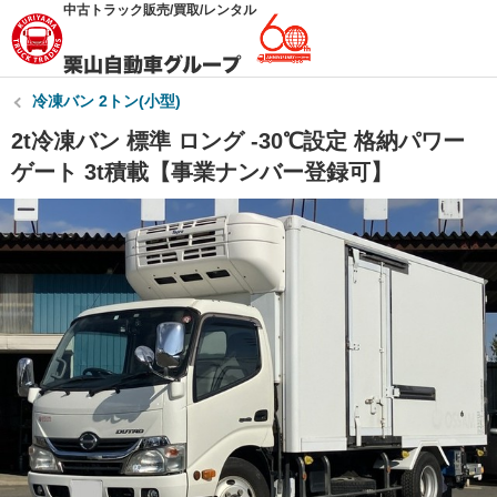
中古トラック販売/買取/レンタル
冷凍バン 2トン(小型)
2t冷凍バン 標準 ロング -30℃設定 格納パワー
ゲート 3t積載【事業ナンバー登録可】