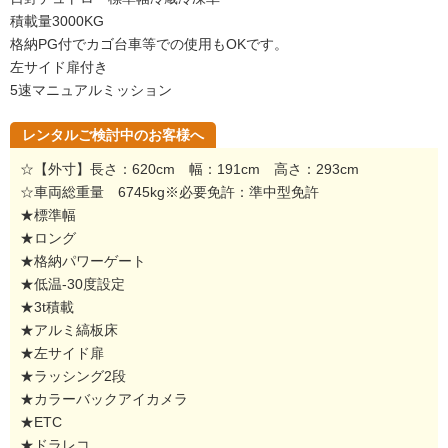
積載量3000KG
格納PG付でカゴ台車等での使用もOKです。
左サイド扉付き
5速マニュアルミッション
レンタルご検討中のお客様へ
☆【外寸】長さ：620cm 幅：191cm 高さ：293cm
☆車両総重量 6745kg※必要免許：準中型免許
★標準幅
★ロング
★格納パワーゲート
★低温-30度設定
★3t積載
★アルミ縞板床
★左サイド扉
★ラッシング2段
★カラーバックアイカメラ
★ETC
★ドラレコ