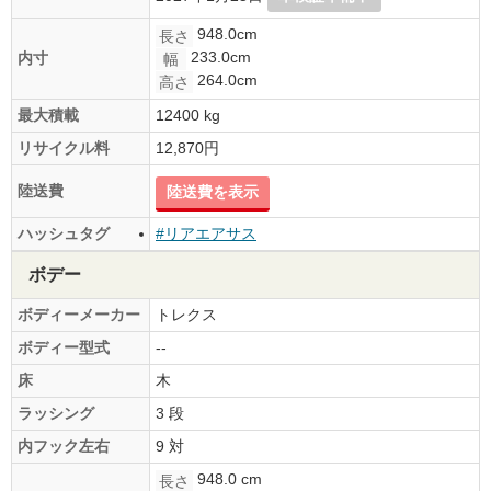
948.0cm
長さ
233.0cm
内寸
幅
264.0cm
高さ
最大積載
12400 kg
リサイクル料
12,870円
陸送費
陸送費を表示
ハッシュタグ
#リアエアサス
ボデー
ボディーメーカー
トレクス
ボディー型式
--
床
木
ラッシング
3 段
内フック左右
9 対
948.0 cm
長さ