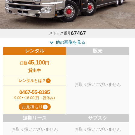
67467
ストック番号
他の画像を見る
レンタル
販売
45,100
円
日額
貸出中
レンタルとは？
お取り扱いございません
0467-55-8195
9:00〜18:00(日・祝休み)
お見積もり
短期リース
サブスク
お取り扱いございません
お取り扱いございません