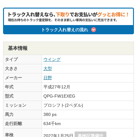
トラック入れ替えの流れ
基本情報
タイプ
ウイング
大きさ
大型
メーカー
日野
年式
平成27年12月
型式
QPG-FW1EXEG
ミッション
プロシフト(2ペダル)
馬力
380 ps
走行距離
634千km
車検
2027年1月25日
車検証準備中