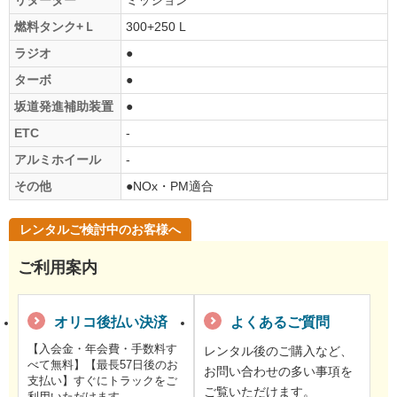
燃料タンク+Ｌ
300+250 L
ラジオ
●
ターボ
●
坂道発進補助装置
●
ETC
-
アルミホイール
-
その他
●NOx・PM適合
レンタルご検討中のお客様へ
ご利用案内
オリコ後払い決済
よくあるご質問
【入会金・年会費・手数料す
レンタル後のご購入など、
べて無料】【最長57日後のお
お問い合わせの多い事項を
支払い】すぐにトラックをご
ご覧いただけます。
利用いただけます。