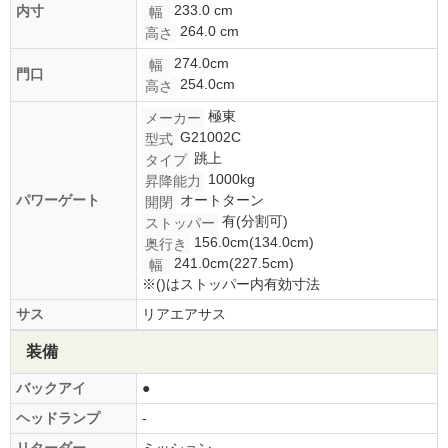
233.0 cm
内寸
幅
264.0 cm
高さ
274.0cm
幅
門口
254.0cm
高さ
極東
メーカー
G21002C
型式
跳上
タイプ
1000kg
昇降能力
パワーゲート
オートターン
開閉
有(分割可)
ストッパー
156.0cm(134.0cm)
奥行き
241.0cm(227.5cm)
幅
※()はストッパー内有効寸法
サス
リアエアサス
装備
バックアイ
●
ヘッドランプ
-
リターダー
ミッション