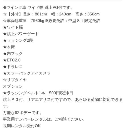
4tウイング車 ワイド幅 跳上PG付です。
☆【外寸】長さ：881cm 幅：249cm 高さ：350cm
☆車両総重量 7960kg※必要免許：中型８ｔ限定免許
★ワイド幅
★跳上パワーゲート
★ラッシング2段
★木床
★内フック
★ETC2.0
★ドラレコ
★カラーバックアイカメラ
☆リブタイヤ
オプション
★ラッシングベルト1本 500円税別/日
跳上ＰＧ付、リアエアサス付ですので、あらゆる荷物に対応できま
す。
万能な62ボデーです。
事業用ナンバーレンタルは、ご相談ください。
長期レンタル受付OK