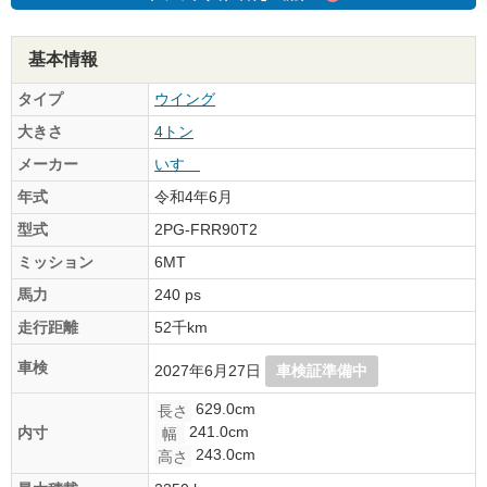
基本情報
タイプ
ウイング
大きさ
4トン
メーカー
いすゞ
年式
令和4年6月
型式
2PG-FRR90T2
ミッション
6MT
馬力
240 ps
走行距離
52千km
車検
2027年6月27日
車検証準備中
629.0cm
長さ
241.0cm
内寸
幅
243.0cm
高さ