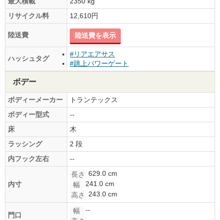
最大積載
2350 kg
リサイクル料
12,610円
陸送費
陸送費を表示
#リアエアサス
ハッシュタグ
#跳上パワーゲート
ボデー
ボディーメーカー
トランテックス
ボディー型式
--
床
木
ラッシング
2 段
内フック左右
--
629.0 cm
長さ
241.0 cm
内寸
幅
243.0 cm
高さ
--
幅
門口