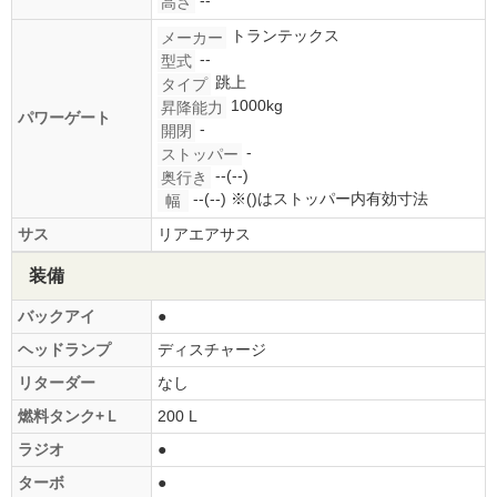
--
高さ
トランテックス
メーカー
--
型式
跳上
タイプ
1000kg
昇降能力
パワーゲート
-
開閉
-
ストッパー
--(--)
奥行き
--(--)
※()はストッパー内有効寸法
幅
サス
リアエアサス
装備
バックアイ
●
ヘッドランプ
ディスチャージ
リターダー
なし
燃料タンク+Ｌ
200 L
ラジオ
●
ターボ
●