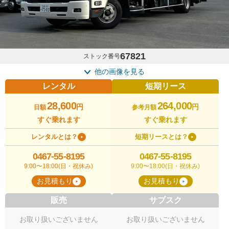
67821
ストック番号
他の画像を見る
レンタル
短期リース
28,600
264,000
円
円
日額
参考月額
すぐ乗れます
すぐ乗れます
レンタルとは？
短期リースとは？
0467-55-8195
0467-55-8195
9:00〜18:00(日・祝休み)
9:00〜18:00(日・祝休み)
お見積もり
お見積もり
販売
サブスク
お取り扱いございません
お取り扱いございません