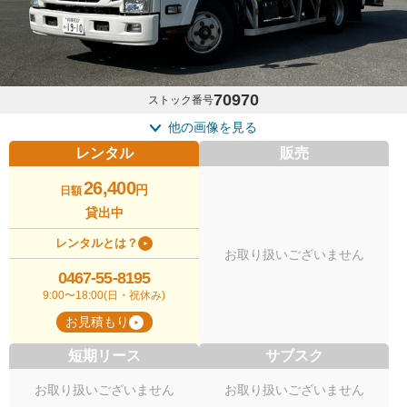
70970
ストック番号
他の画像を見る
レンタル
販売
26,400
円
日額
貸出中
レンタルとは？
お取り扱いございません
0467-55-8195
9:00〜18:00(日・祝休み)
お見積もり
短期リース
サブスク
お取り扱いございません
お取り扱いございません