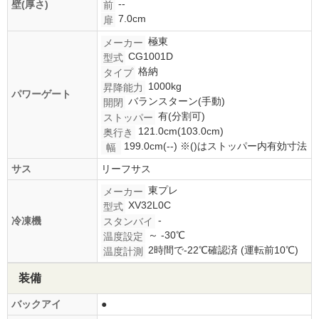
--
壁(厚さ)
前
7.0cm
扉
極東
メーカー
CG1001D
型式
格納
タイプ
1000kg
昇降能力
パワーゲート
バランスターン(手動)
開閉
有(分割可)
ストッパー
121.0cm(103.0cm)
奥行き
199.0cm(--)
※()はストッパー内有効寸法
幅
サス
リーフサス
東プレ
メーカー
XV32L0C
型式
-
冷凍機
スタンバイ
～ -30℃
温度設定
2時間で-22℃確認済 (運転前10℃)
温度計測
装備
バックアイ
●