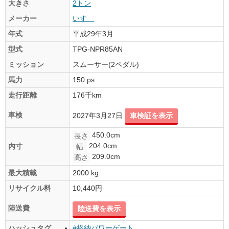
大きさ
2トン
メーカー
いすゞ
年式
平成29年3月
型式
TPG-NPR85AN
ミッション
スムーサー(2ペダル)
馬力
150 ps
走行距離
176千km
車検
2027年3月27日
車検証を表示
450.0cm
長さ
204.0cm
内寸
幅
209.0cm
高さ
最大積載
2000 kg
リサイクル料
10,440円
陸送費
陸送費を表示
ハッシュタグ
#格納パワーゲート