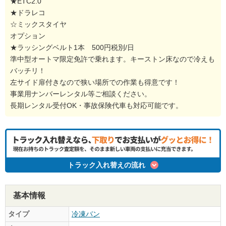
★ETC2.0
★ドラレコ
☆ミックスタイヤ
オプション
★ラッシングベルト1本 500円税別/日
準中型オートマ限定免許で乗れます。キーストン床なので冷えも
バッチリ！
左サイド扉付きなので狭い場所での作業も得意です！
事業用ナンバーレンタル等ご相談ください。
長期レンタル受付OK・事故保険代車も対応可能です。
トラック入れ替えの流れ
基本情報
タイプ
冷凍バン