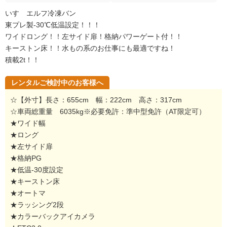
いすゞエルフ冷凍バン
東プレ製-30℃低温設定！！！
ワイドロング！！左サイド扉！格納パワーゲート付！！
キーストン床！！水もの系のお仕事にも最適ですね！
積載2t！！
レンタルご検討中のお客様へ
☆【外寸】長さ：655cm 幅：222cm 高さ：317cm
☆車両総重量 6035kg※必要免許：準中型免許（AT限定可）
★ワイド幅
★ロング
★左サイド扉
★格納PG
★低温-30度設定
★キーストン床
★オートマ
★ラッシング2段
★カラーバックアイカメラ