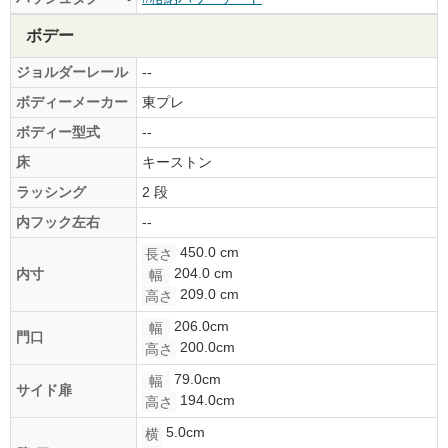
ボデー
ジョルダーレール
--
ボディーメーカー
東プレ
ボディー型式
--
床
キーストン
ラッシング
2 段
内フック左右
--
450.0 cm
長さ
204.0 cm
内寸
幅
209.0 cm
高さ
206.0cm
幅
門口
200.0cm
高さ
79.0cm
幅
サイド扉
194.0cm
高さ
5.0cm
横