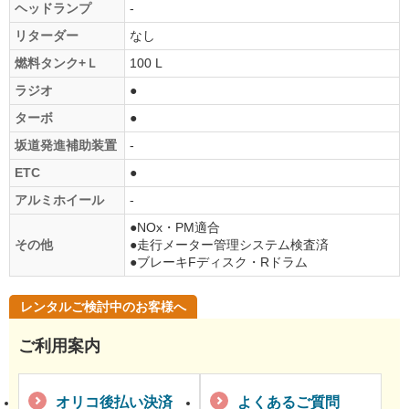
ヘッドランプ
-
リターダー
なし
燃料タンク+Ｌ
100 L
ラジオ
●
ターボ
●
坂道発進補助装置
-
ETC
●
アルミホイール
-
●NOx・PM適合
その他
●走行メーター管理システム検査済
●ブレーキFディスク・Rドラム
レンタルご検討中のお客様へ
ご利用案内
オリコ後払い決済
よくあるご質問