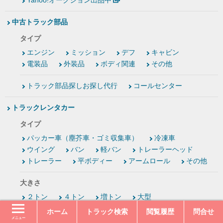
Yahoo!オークション出品中
中古トラック部品
タイプ
エンジン
ミッション
デフ
キャビン
電装品
外装品
ボディ関連
その他
トラック部品探しお探し代行
コールセンター
トラックレンタカー
タイプ
パッカー車（塵芥車・ゴミ収集車）
冷凍車
ウイング
バン
軽バン
トレーラーヘッド
トレーラー
平ボディー
アームロール
その他
大きさ
２トン
４トン
増トン
大型
ホーム
トラック検索
閲覧履歴
問合せ
特集
メニュー