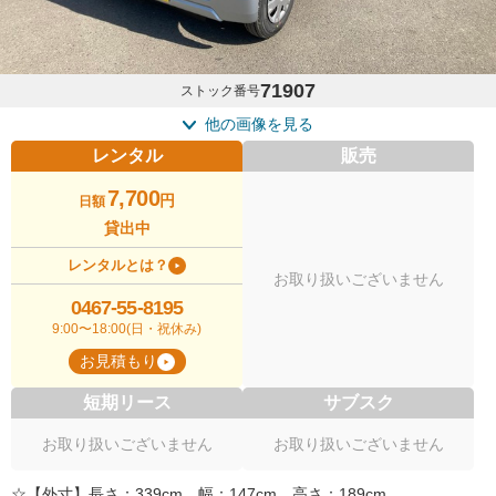
71907
ストック番号
他の画像を見る
レンタル
販売
7,700
円
日額
貸出中
レンタルとは？
お取り扱いございません
0467-55-8195
9:00〜18:00(日・祝休み)
お見積もり
短期リース
サブスク
お取り扱いございません
お取り扱いございません
☆【外寸】長さ：339cm 幅：147cm 高さ：189cm