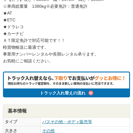
☆車両総重量 1380kg※必要免許：普通免許
★AT
★ETC
★ドラレコ
★カーナビ
ＡＴ限定免許で対応可能です！！
軽貨物輸送に最適です。
事業用ナンバーレンタルや長期レンタル承ります。
お気軽にご相談ください。
トラック入れ替えの流れ
基本情報
タイプ
バスその他・ボディ販売等
大きさ
その他