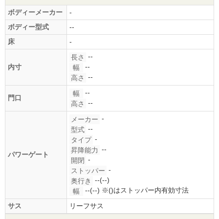
ボディーメーカー
-
ボディー型式
--
床
-
--
長さ
--
内寸
幅
--
高さ
--
幅
門口
--
高さ
-
メーカー
--
型式
-
タイプ
--
昇降能力
パワーゲート
-
開閉
-
ストッパー
--(--)
奥行き
--(--)
※()はストッパー内有効寸法
幅
サス
リーフサス