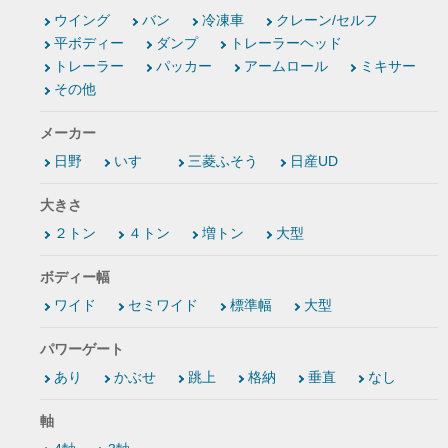
ウイング
バン
冷凍車
クレーン/セルフ
平ボディー
ダンプ
トレーラーヘッド
トレーラー
パッカー
アームロール
ミキサー
その他
メーカー
日野
いすゞ
三菱ふそう
日産UD
大きさ
２トン
４トン
増トン
大型
ボディー幅
ワイド
セミワイド
標準幅
大型
パワーゲート
あり
かぶせ
跳上
格納
垂直
なし
軸