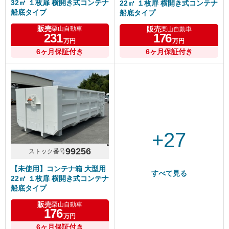
32㎥ １枚扉 横開き式コンテナ
22㎥ １枚扉 横開き式コンテナ
船底タイプ
船底タイプ
販売
販売
栗山自動車
栗山自動車
231
176
万円
万円
6ヶ月保証付き
6ヶ月保証付き
+27
99256
ストック番号
【未使用】コンテナ箱 大型用
すべて見る
22㎥ １枚扉 横開き式コンテナ
船底タイプ
販売
栗山自動車
176
万円
6ヶ月保証付き