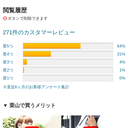
閲覧履歴
ボタンで削除できます
271件のカスタマーレビュー
星5つ
64%
星4つ
31%
星3つ
4%
星2つ
1%
星1つ
0%
※直近6ヶ月のお客様アンケート集計
▼ 栗山で買うメリット