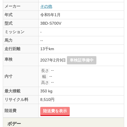
メーカー
その他
年式
令和5年1月
型式
3BD-S700V
ミッション
-
馬力
--
走行距離
13千km
車検
2027年2月9日
車検証準備中
--
長さ
--
内寸
幅
--
高さ
最大積載
350 kg
リサイクル料
8,510円
陸送費
陸送費を表示
ボデー