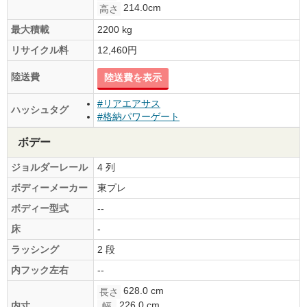
214.0cm
高さ
最大積載
2200 kg
リサイクル料
12,460円
陸送費
陸送費を表示
#リアエアサス
ハッシュタグ
#格納パワーゲート
ボデー
ジョルダーレール
4 列
ボディーメーカー
東プレ
ボディー型式
--
床
-
ラッシング
2 段
内フック左右
--
628.0 cm
長さ
226.0 cm
内寸
幅