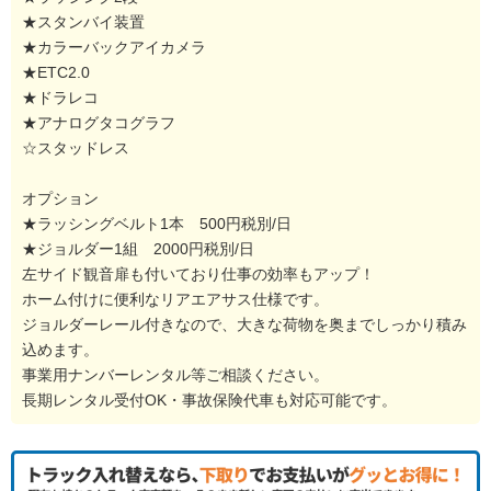
★スタンバイ装置
★カラーバックアイカメラ
★ETC2.0
★ドラレコ
★アナログタコグラフ
☆スタッドレス
オプション
★ラッシングベルト1本 500円税別/日
★ジョルダー1組 2000円税別/日
左サイド観音扉も付いており仕事の効率もアップ！
ホーム付けに便利なリアエアサス仕様です。
ジョルダーレール付きなので、大きな荷物を奥までしっかり積み
込めます。
事業用ナンバーレンタル等ご相談ください。
長期レンタル受付OK・事故保険代車も対応可能です。