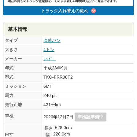
トラック入れ替えの流れ
基本情報
タイプ
冷凍バン
大きさ
4トン
メーカー
いすゞ
年式
平成28年9月
型式
TKG-FRR90T2
ミッション
6MT
馬力
240 ps
走行距離
431千km
車検
2026年12月7日
車検証準備中
628.0cm
長さ
226.0cm
内寸
幅