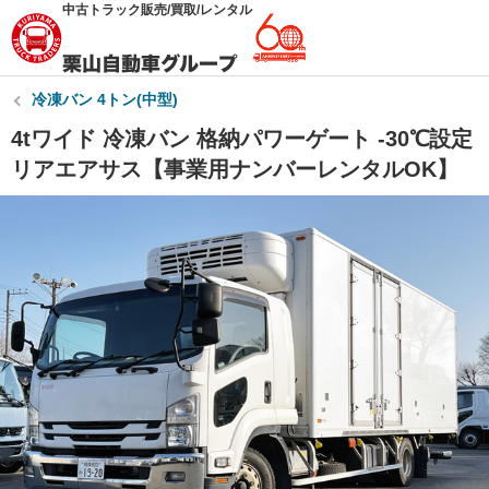
中古トラック販売/買取/レンタル
冷凍バン 4トン(中型)
4tワイド 冷凍バン 格納パワーゲート -30℃設定
リアエアサス【事業用ナンバーレンタルOK】