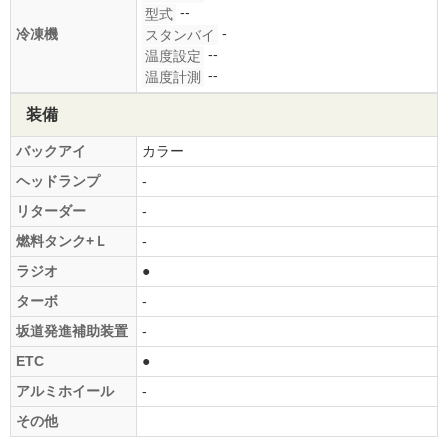
--
型式
-
冷凍機
スタンバイ
--
温度設定
--
温度計測
装備
バックアイ
カラー
ヘッドランプ
-
リターダー
-
燃料タンク+Ｌ
-
ラジオ
●
ターボ
-
坂道発進補助装置
-
ETC
●
アルミホイール
-
その他