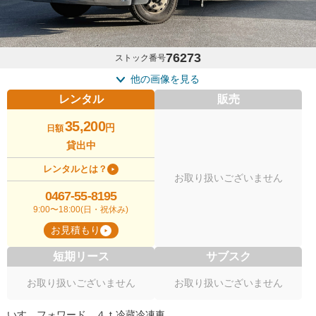
76273
ストック番号
他の画像を見る
レンタル
販売
35,200
円
日額
貸出中
レンタルとは？
お取り扱いございません
0467-55-8195
9:00〜18:00(日・祝休み)
お見積もり
短期リース
サブスク
お取り扱いございません
お取り扱いございません
いすゞフォワード ４ｔ冷蔵冷凍車