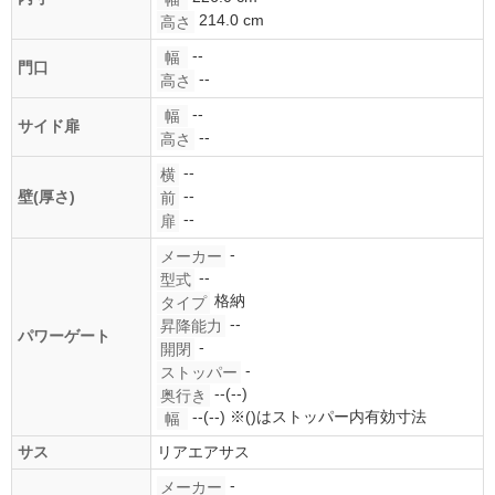
214.0 cm
高さ
--
幅
門口
--
高さ
--
幅
サイド扉
--
高さ
--
横
--
壁(厚さ)
前
--
扉
-
メーカー
--
型式
格納
タイプ
--
昇降能力
パワーゲート
-
開閉
-
ストッパー
--(--)
奥行き
--(--)
※()はストッパー内有効寸法
幅
サス
リアエアサス
-
メーカー