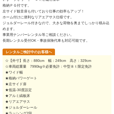
格納ＰＧ付です。
左サイド観音扉も付いており仕事の効率もアップ！
ホーム付けに便利なリアエアサス仕様です。
ジョルダーレール付きなので、大きな荷物を奥までしっかり積み込
めます。
事業用ナンバーレンタル等ご相談ください。
長期レンタル受付OK・事故保険代車も対応可能です。
レンタルご検討中のお客様へ
☆【外寸】長さ：880cm 幅：249cm 高さ：329cm
☆車両総重量 7990kg※必要免許：中型８ｔ限定免許
★ワイド幅
★格納パワーゲート
★左サイド扉
★低温-30度設定
★アルミ縞板床
★リアエアサス
★ジョルダーレール
★ラッシング2段