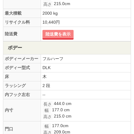
215.0cm
高さ
最大積載
2000 kg
リサイクル料
10,440円
陸送費
陸送費を表示
ボデー
ボディーメーカー
フルハーフ
ボディー型式
DLK
床
木
ラッシング
2 段
内フック左右
--
444.0 cm
長さ
177.0 cm
内寸
幅
215.0 cm
高さ
177.0cm
幅
門口
209.0cm
高さ