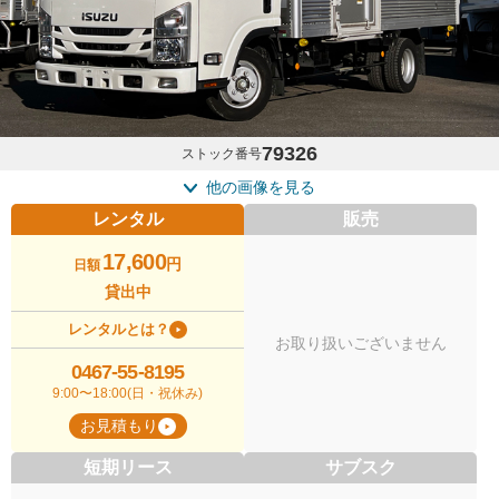
79326
ストック番号
他の画像を見る
レンタル
販売
17,600
円
日額
貸出中
レンタルとは？
お取り扱いございません
0467-55-8195
9:00〜18:00(日・祝休み)
お見積もり
短期リース
サブスク