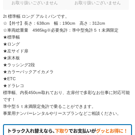
お取り扱いございません
お取り扱いございません
2t 標準幅 ロング アルミバンです。
☆【外寸】長さ：638cm 幅：190cm 高さ：312cm
☆車両総重量 4985kg※必要免許：準中型免許５ｔ未満限定
★標準幅
★ロング
★左サイド扉
★床木板
★ラッシング2段
★カラーバックアイカメラ
★ETC
★ドラレコ
標準幅、内長450cm取れており、左扉付で多彩なお仕事に対応可能
です！
準中型５ｔ未満限定免許で乗ることができます。
事業用ナンバーレンタルやリースプランなどご相談ください。