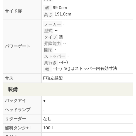
99.0cm
幅
サイド扉
191.0cm
高さ
-
メーカー
--
型式
無
タイプ
--
昇降能力
パワーゲート
-
開閉
-
ストッパー
--(--)
奥行き
--(--)
※()はストッパー内有効寸法
幅
サス
F独立懸架
装備
バックアイ
●
ヘッドランプ
-
リターダー
なし
燃料タンク+Ｌ
100 L