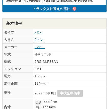
トラック入れ替えの流れ
基本情報
タイプ
バン
大きさ
2トン
メーカー
いすゞ
年式
令和3年5月
型式
2RG-NLR88AN
ミッション
5MT
馬力
150 ps
走行距離
134千km
車検
2027年6月8日
車検証準備中
444.0cm
長さ
177.0cm
内寸
幅