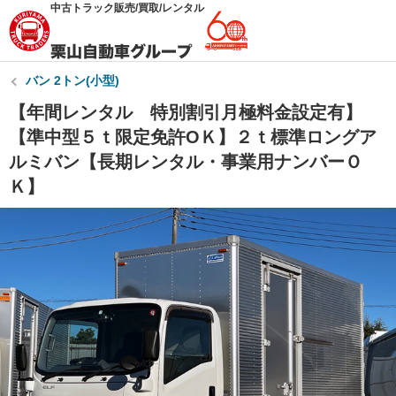
中古トラック販売/買取/レンタル
バン 2トン(小型)
【年間レンタル 特別割引月極料金設定有】
【準中型５ｔ限定免許OＫ】２ｔ標準ロングア
ルミバン【長期レンタル・事業用ナンバーＯ
Ｋ】