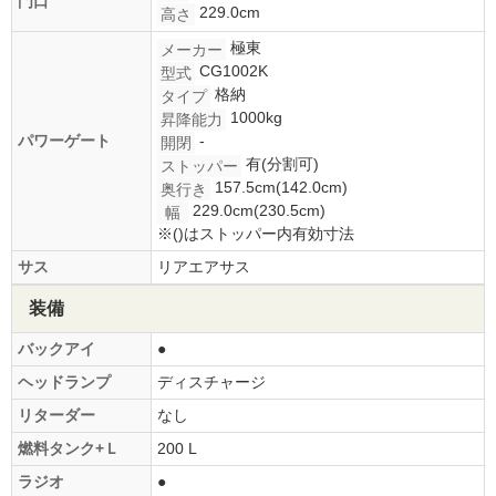
門口
229.0cm
高さ
極東
メーカー
CG1002K
型式
格納
タイプ
1000kg
昇降能力
パワーゲート
-
開閉
有(分割可)
ストッパー
157.5cm(142.0cm)
奥行き
229.0cm(230.5cm)
幅
※()はストッパー内有効寸法
サス
リアエアサス
装備
バックアイ
●
ヘッドランプ
ディスチャージ
リターダー
なし
燃料タンク+Ｌ
200 L
ラジオ
●