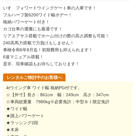
いすゞフォワードウイングゲート車の入庫です！
フルハーフ製6200ワイド幅ボデー！
格納パワーゲート付き！
カゴ台車の運搬にも最適です！
リアエアサス搭載でホーム付けの際の高さ調整も可能！
240高馬力搭載で力負けもしません！
車検令和6年8月迄！初期費用も抑えられます！
6速マニュアル搭載！
是非、現車確認もお待ちしております！
レンタルご検討中のお客様へ
4tウイング車 ワイド幅 格納PG付です。
☆【外寸】長さ：861cm 幅：249cm 高さ：347cm
☆車両総重量 7980kg※必要免許：中型８ｔ限定免許
★ワイド幅
★跳上パワーゲート
★ラッシング2段
★木床