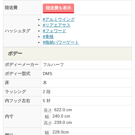
陸送費
陸送費を表示
#アルミウイング
#リアエアサス
ハッシュタグ
#フォワード
#車検
#格納パワーゲート
ボデー
ボディーメーカー
フルハーフ
ボディー型式
DMS
床
木
ラッシング
2 段
内フック左右
5 対
622.0 cm
長さ
240.0 cm
内寸
幅
239.0 cm
高さ
228.0cm
幅