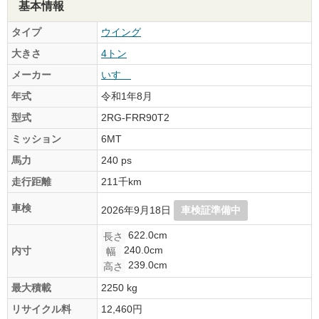
基本情報
タイプ
ウイング
大きさ
4トン
メーカー
いすゞ
年式
令和1年8月
型式
2RG-FRR90T2
ミッション
6MT
馬力
240 ps
走行距離
211千km
車検
2026年9月18日
車検証準備中
622.0cm
長さ
240.0cm
内寸
幅
239.0cm
高さ
最大積載
2250 kg
リサイクル料
12,460円