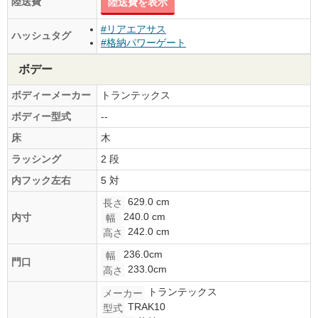
陸送費
陸送費を表示
#リアエアサス
ハッシュタグ
#格納パワーゲート
ボデー
ボディーメーカー
トランテックス
ボディー型式
--
床
木
ラッシング
2 段
内フック左右
5 対
629.0 cm
長さ
240.0 cm
内寸
幅
242.0 cm
高さ
236.0cm
幅
門口
233.0cm
高さ
トランテックス
メーカー
TRAK10
型式