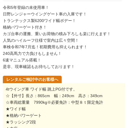
令和5年登録の未使用車！
日野レンジャーウイングゲート車の入庫です！
トランテックス製6200ワイド幅ボデー！
格納パワーゲート付き！
カゴ台車の運搬、重いお荷物の積み下ろしも楽に行えます！
人気のハイルーフ仕様で室内は広々空間！
車検令和7年7月迄！初期費用も抑えられます！
240高馬力で力負けもしません！
6速マニュアル搭載！
是非、現車確認もお待ちしております！
レンタルご検討中のお客様へ
4tウイング車 ワイド幅 跳上PG付です。
☆【外寸】長さ：865cm 幅：249cm 高さ：349cm
☆車両総重量 7990kg※必要免許：中型８ｔ限定免許
★ワイド幅
★格納パワーゲート
★ラッシング2段