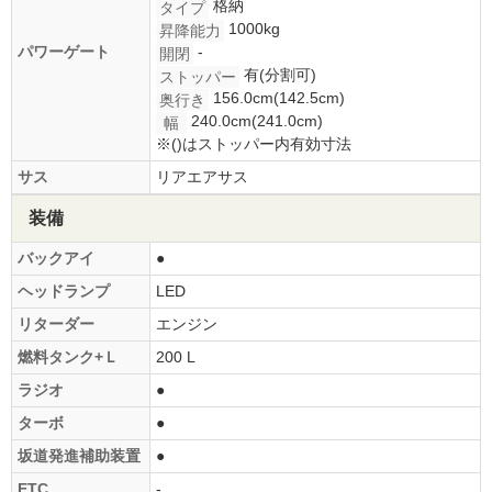
格納
タイプ
1000kg
昇降能力
パワーゲート
-
開閉
有(分割可)
ストッパー
156.0cm(142.5cm)
奥行き
240.0cm(241.0cm)
幅
※()はストッパー内有効寸法
サス
リアエアサス
装備
バックアイ
●
ヘッドランプ
LED
リターダー
エンジン
燃料タンク+Ｌ
200 L
ラジオ
●
ターボ
●
坂道発進補助装置
●
ETC
-