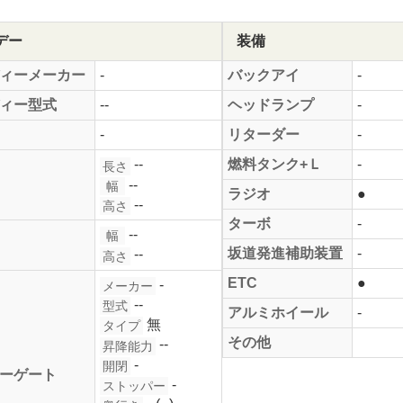
デー
装備
ィーメーカー
-
バックアイ
-
ィー型式
--
ヘッドランプ
-
-
リターダー
-
--
燃料タンク+Ｌ
-
長さ
--
幅
ラジオ
●
--
高さ
ターボ
-
--
幅
坂道発進補助装置
-
--
高さ
ETC
●
-
メーカー
--
型式
アルミホイール
-
無
タイプ
その他
--
昇降能力
-
開閉
ーゲート
-
ストッパー