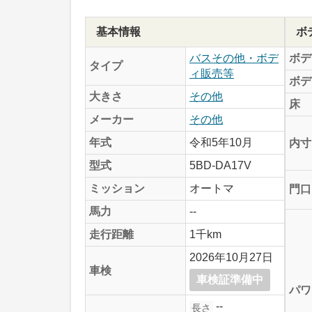
基本情報
ボ
バスその他・ボデ
ボデ
タイプ
ィ販売等
ボデ
大きさ
その他
床
メーカー
その他
年式
令和5年10月
内寸
型式
5BD-DA17V
ミッション
オートマ
門口
馬力
--
走行距離
1千km
2026年10月27日
車検
車検証準備中
パワ
--
長さ