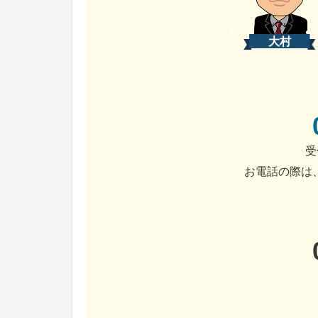
大村
受
お電話の際は