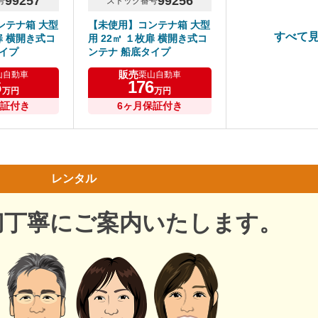
99257
99256
号
ストック番号
ンテナ箱 大型
【未使用】コンテナ箱 大型
すべて
扉 横開き式コ
用 22㎥ １枚扉 横開き式コ
イプ
ンテナ 船底タイプ
販売
山自動車
栗山自動車
6
176
万円
万円
保証付き
6ヶ月保証付き
レンタル
切丁寧にご案内いたします。