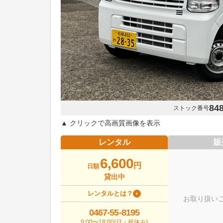
84
ストック番号
▲ クリックで高画質画像を表示
レンタル
販
6,600
円
日額
貸出中
レンタルとは？
お取り扱い
0467-55-8195
9:00〜18:00(日・祝休み)