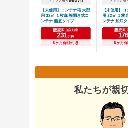
99274
ストック番号
ストック番
【未使用】コンテナ箱 大型
【未使用】コ
用 32㎥ １枚扉 横開き式コ
用 22㎥ １枚
ンテナ 船底タイプ
ンテナ 船底タ
販売
販売
栗山自動車
栗
231
17
万円
6ヶ月保証付き
6ヶ月
私たちが親