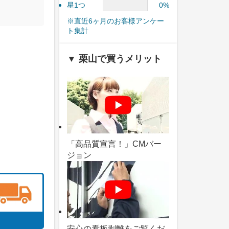
星1つ
0%
※直近6ヶ月のお客様アンケー
ト集計
▼ 栗山で買うメリット
「高品質宣言！」CMバー
ジョン
安心の看板剥離をご覧くだ