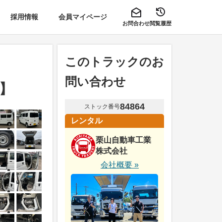
採用情報
会員マイページ
お問合わせ
閲覧履歴
このトラックのお
問い合わせ
可】
84864
ストック番号
レンタル
栗山自動車工業
株式会社
会社概要 »