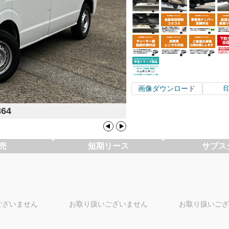
画像ダウンロード
864
売
短期リース
サブス
ございません
お取り扱いございません
お取り扱いござ