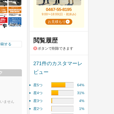
0467-55-8195
9:00〜18:00(日・祝休み)
お見積もり
閲覧履歴
印刷する
ボタンで削除できます
271件のカスタマーレ
ビュー
ク
星5つ
64%
星4つ
31%
星3つ
4%
いません
星2つ
1%