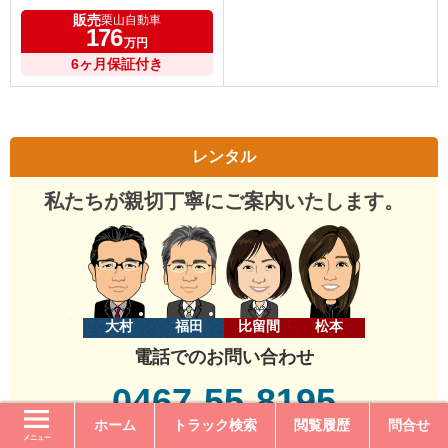
販売
栗山自動車
176
万円
6ヶ月保証付き
レンタル
私たちが親切丁寧にご案内いたします。
大村
福田
比留間
松本
電話でのお問い合わせ
0467-55-8195
ホーム
トラック検索
閲覧履歴
問合せ
受付時間 9:00〜18:00(日・祝休み)
メニュー