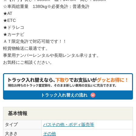
☆車両総重量 1380kg※必要免許：普通免許
★AT
★ETC
★ドラレコ
★カーナビ
ＡＴ限定免許で対応可能です！！
軽貨物輸送に最適です。
事業用ナンバーレンタルや長期レンタル承ります。
お気軽にご相談ください。
トラック入れ替えの流れ
基本情報
タイプ
バスその他・ボディ販売等
大きさ
その他