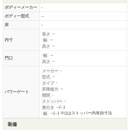
ボディーメーカー
-
ボディー型式
--
床
-
--
長さ
--
内寸
幅
--
高さ
--
幅
門口
--
高さ
-
メーカー
--
型式
-
タイプ
--
昇降能力
パワーゲート
-
開閉
-
ストッパー
--(--)
奥行き
--(--)
※()はストッパー内有効寸法
幅
装備