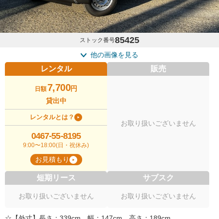
85425
ストック番号
他の画像を見る
レンタル
販売
7,700
円
日額
貸出中
レンタルとは？
お取り扱いございません
0467-55-8195
9:00〜18:00(日・祝休み)
お見積もり
短期リース
サブスク
お取り扱いございません
お取り扱いございません
☆【外寸】長さ：339cm 幅：147cm 高さ：189cm