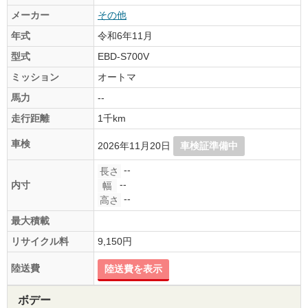
メーカー
その他
年式
令和6年11月
型式
EBD-S700V
ミッション
オートマ
馬力
--
走行距離
1千km
車検
2026年11月20日
車検証準備中
--
長さ
--
内寸
幅
--
高さ
最大積載
リサイクル料
9,150円
陸送費
陸送費を表示
ボデー