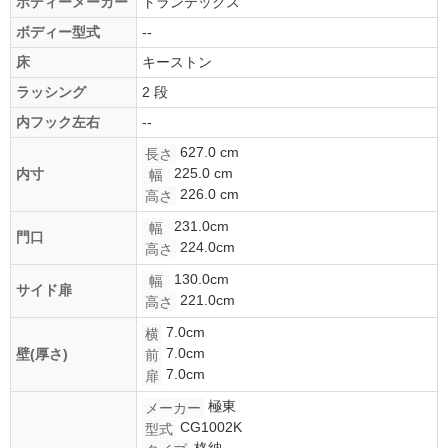
ボディーメーカー
トランテックス
ボディー型式
--
床
キーストン
ラッシング
2 段
内フック左右
--
627.0 cm
長さ
225.0 cm
内寸
幅
226.0 cm
高さ
231.0cm
幅
門口
224.0cm
高さ
130.0cm
幅
サイド扉
221.0cm
高さ
7.0cm
横
7.0cm
壁(厚さ)
前
7.0cm
扉
極東
メーカー
CG1002K
型式