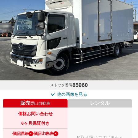
85960
ストック番号
他の画像を見る
販売
レンタル
栗山自動車
価格お問い合わせ
6ヶ月保証付き
保証詳細
保証比較表
お取り扱いございません