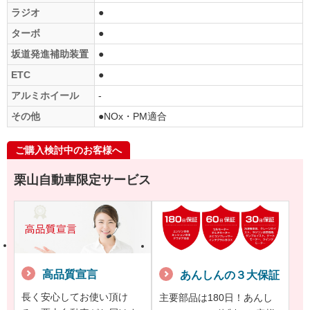
ラジオ
●
ターボ
●
坂道発進補助装置
●
ETC
●
アルミホイール
-
その他
●NOx・PM適合
ご購入検討中のお客様へ
栗山自動車限定サービス
高品質宣言
あんしんの３大保証
長く安心してお使い頂け
主要部品は180日！あんし