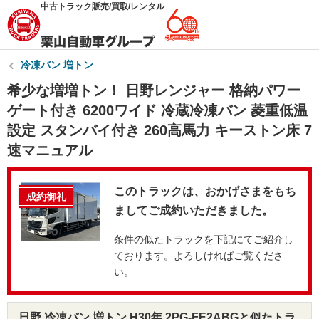
中古トラック販売/買取/レンタル
冷凍バン 増トン
希少な増増トン！ 日野レンジャー 格納パワー
ゲート付き 6200ワイド 冷蔵冷凍バン 菱重低温
設定 スタンバイ付き 260高馬力 キーストン床 7
速マニュアル
このトラックは、おかげさまをもち
成約御礼
ましてご成約いただきました。
条件の似たトラックを下記にてご紹介し
ております。よろしければご覧くださ
い。
日野 冷凍バン 増トン H30年 2PG-FE2ABGと似たトラ