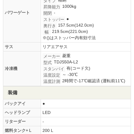
格納
タイプ
1000kg
昇降能力
パワーゲート
-
開閉
●
ストッパー
157.5cm(142.0cm)
奥行き
219.5cm(221.0cm)
幅
※()はストッパー内有効寸法
サス
リアエアサス
菱重
メーカー
TDJS50A-L2
型式
有(コード欠)
冷凍機
スタンバイ
～ -30℃
温度設定
2時間で-17℃確認済 (運転前11℃)
温度計測
装備
バックアイ
●
ヘッドランプ
LED
リターダー
-
燃料タンク+Ｌ
200 L