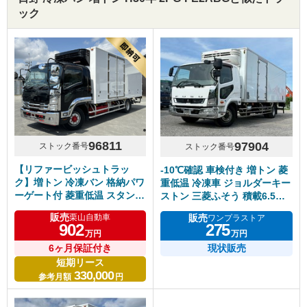
ック
96811
97904
ストック番号
ストック番号
【リファービッシュトラッ
-10℃確認 車検付き 増トン 菱
ク】増トン 冷凍バン 格納パワ
重低温 冷凍車 ジョルダーキー
ーゲート付 菱重低温 スタンバ
ストン 三菱ふそう 積載6.5ト
イ 6300ワイド リアエアサス
ン
販売
販売
栗山自動車
ワンプラストア
サイド観音扉 低走行8.4万㎞ 6
902
275
万円
万円
速マニュアル いすゞフォワー
ド 塗装仕上げ済
6ヶ月保証付き
現状販売
短期リース
330,000
参考月額
円