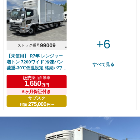
+6
99009
ストック番号
【未使用】 R7年 レンジャー
増トン 7200ワイド 冷凍バン
すべて見る
菱重-30℃低温設定 格納パワー
ゲート サイド扉付 リアエアサ
販売
栗山自動車
ス 積載6.7t
1,650
万円
6ヶ月保証付き
サブスク
275,000
月額
円〜