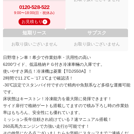
0120-528-522
9:00〜18:00(日・祝休み)
お見積もり
短期リース
サブスク
お取り扱いございません
お取り扱いございません
日野増トン車！希少で作業効率・汎用性の高い
6200ワイド、低温格納ＰＧ付き冷凍車輛の入庫です。
使いやすさ満点！冷凍機は菱重【TDJS50A】！
2時間で11.2℃～⁻17.1℃まで確認済！
-30℃設定でスタンバイ付ですので精肉や魚類系など多様な運搬可能
です。
床状態はキーストン！冷凍能力を最大限に発揮できます！
サイド扉付で格納ゲートも搭載してますので積み下ろし時の作業効
率はもちろん、安全性にも優れています。
ミッション長年信頼され続けている７速マニュアル搭載！
260高馬力エンジンで力強い走行が可能です！
その他気になる点ございましたらお気軽にスタッフまでご連絡くだ