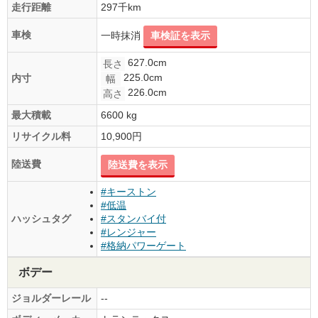
走行距離
297千km
車検
一時抹消
車検証を表示
627.0cm
長さ
225.0cm
内寸
幅
226.0cm
高さ
最大積載
6600 kg
リサイクル料
10,900円
陸送費
陸送費を表示
#キーストン
#低温
ハッシュタグ
#スタンバイ付
#レンジャー
#格納パワーゲート
ボデー
ジョルダーレール
--