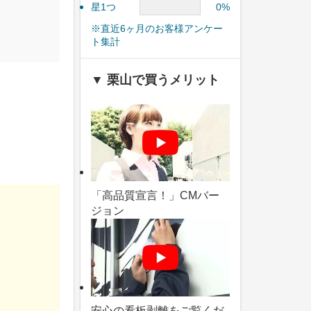
星1つ
0%
※直近6ヶ月のお客様アンケー
ト集計
▼ 栗山で買うメリット
「高品質宣言！」CMバー
ジョン
安心の看板剥離をご覧くだ