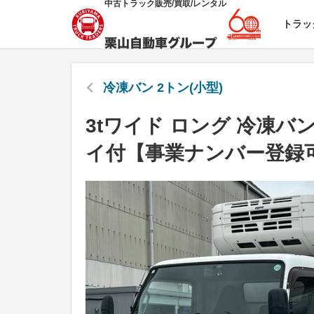
中古トラック販売/買取/レンタル
トラッ
冷凍バン 2トン(小型)
3tワイド ロング 冷凍バ
イ付【事業ナンバー登録