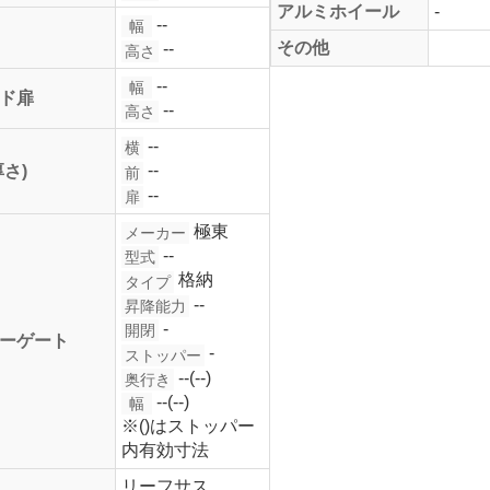
アルミホイール
-
--
幅
その他
--
高さ
--
幅
ド扉
--
高さ
--
横
--
厚さ)
前
--
扉
極東
メーカー
--
型式
格納
タイプ
--
昇降能力
-
開閉
ーゲート
-
ストッパー
--(--)
奥行き
--(--)
幅
※()はストッパー
内有効寸法
リーフサス