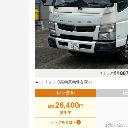
88
ストック番号
▲ クリックで高画質画像を表示
レンタル
販
26,400
円
日額
貸出中
レンタルとは？
お取り扱い