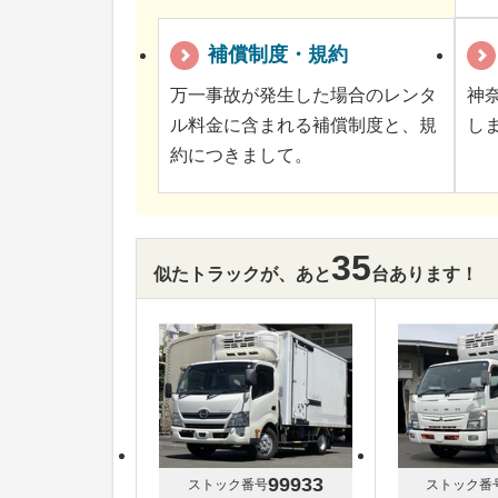
補償制度・規約
万一事故が発生した場合のレンタ
神
ル料金に含まれる補償制度と、規
し
約につきまして。
35
似たトラックが、あと
台あります！
99933
ストック番号
ストック番