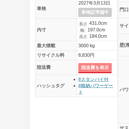
2027年3月13日
車検
門口
車検証準備中
431.0cm
長さ
サイ
197.0cm
内寸
幅
184.0cm
高さ
壁(
最大積載
3000 kg
リサイクル料
8,830円
陸送費
陸送費を表示
#スタンバイ付
ハッシュタグ
#格納パワーゲー
パワ
ト
サス