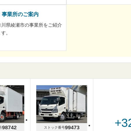
事業所のご案内
奈川県綾瀬市の事業所をご紹介
ます。
+3
98742
99473
号
ストック番号