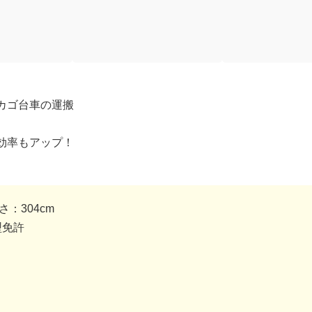
カゴ台車の運搬
効率もアップ！
さ：304cm
型免許