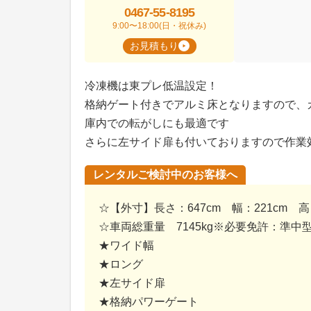
0467-55-8195
9:00〜18:00(日・祝休み)
お見積もり
冷凍機は東プレ低温設定！
格納ゲート付きでアルミ床となりますので、
庫内での転がしにも最適です
さらに左サイド扉も付いておりますので作業
レンタルご検討中のお客様へ
☆【外寸】長さ：647cm 幅：221cm 高
☆車両総重量 7145kg※必要免許：準中
★ワイド幅
★ロング
★左サイド扉
★格納パワーゲート