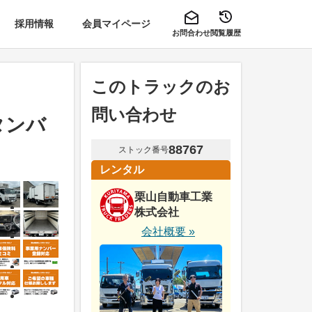
採用情報
会員マイページ
お問合わせ
閲覧履歴
このトラックのお
問い合わせ
タンバ
88767
ストック番号
レンタル
栗山自動車工業
株式会社
会社概要 »