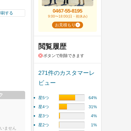
0467-55-8195
印刷する
9:00〜18:00(日・祝休み)
お見積もり
閲覧履歴
ボタンで削除できます
271件のカスタマーレ
ビュー
ク
星5つ
64%
星4つ
31%
星3つ
4%
星2つ
1%
いません