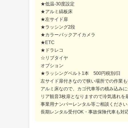
★低温-30度設定
★アルミ縞板床
★左サイド扉
★ラッシング2段
★カラーバックアイカメラ
★ETC
★ドラレコ
☆リブタイヤ
オプション
★ラッシングベルト1本 500円税別/日
左サイド扉付きなので狭い場所での作業も
アルミ床なので、カゴ代車等の積み込みに
リア観音3枚扉となりますので冷気逃れを
事業用ナンバーレンタル等ご相談ください
長期レンタル受付OK・事故保険代車も対