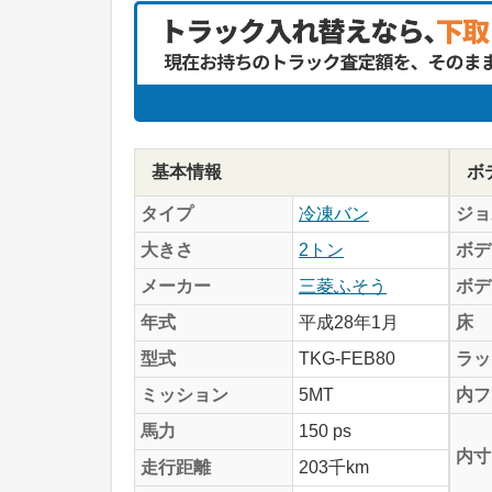
基本情報
ボ
タイプ
冷凍バン
ジョ
大きさ
2トン
ボデ
メーカー
三菱ふそう
ボデ
年式
平成28年1月
床
型式
TKG-FEB80
ラッ
ミッション
5MT
内フ
馬力
150 ps
内寸
走行距離
203千km