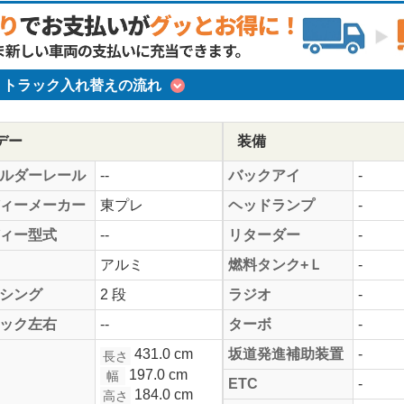
トラック入れ替えの流れ
デー
装備
ルダーレール
--
バックアイ
-
ィーメーカー
東プレ
ヘッドランプ
-
ィー型式
--
リターダー
-
アルミ
燃料タンク+Ｌ
-
シング
2 段
ラジオ
-
ック左右
--
ターボ
-
431.0 cm
坂道発進補助装置
-
長さ
197.0 cm
幅
ETC
-
184.0 cm
高さ