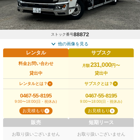
88872
ストック番号
他の画像を見る
レンタル
サブスク
料金お問い合わせ
231,000
円〜
月額
貸出中
貸出中
レンタルとは？
サブスクとは？
0467-55-8195
0467-55-8195
9:00〜18:00(日・祝休み)
9:00〜18:00(日・祝休み)
お見積もり
お見積もり
販売
短期リース
お取り扱いございません
お取り扱いございません