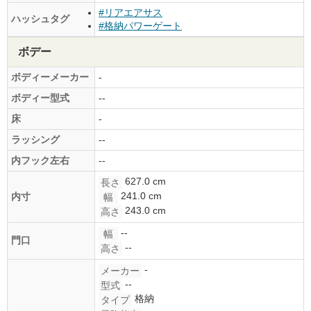
#リアエアサス
ハッシュタグ
#格納パワーゲート
ボデー
ボディーメーカー
-
ボディー型式
--
床
-
ラッシング
--
内フック左右
--
627.0 cm
長さ
241.0 cm
内寸
幅
243.0 cm
高さ
--
幅
門口
--
高さ
-
メーカー
--
型式
格納
タイプ