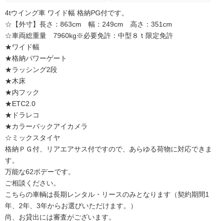
4tウイング車 ワイド幅 格納PG付です。
☆【外寸】長さ：863cm 幅：249cm 高さ：351cm
☆車両総重量 7960kg※必要免許：中型８ｔ限定免許
★ワイド幅
★格納パワーゲート
★ラッシング2段
★木床
★内フック
★ETC2.0
★ドラレコ
★カラーバックアイカメラ
☆ミックスタイヤ
格納ＰＧ付、リアエアサス付ですので、あらゆる荷物に対応できま
す。
万能な62ボデーです。
ご相談ください。
こちらの車輌は長期レンタル・リースのみとなります（契約期間1
年、2年、3年からお選びいただけます。）
尚、お貸出には審査がございます。