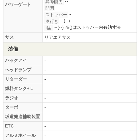
--
昇降能力
パワーゲート
-
開閉
-
ストッパー
--(--)
奥行き
--(--)
※()はストッパー内有効寸法
幅
サス
リアエアサス
装備
バックアイ
-
ヘッドランプ
-
リターダー
-
燃料タンク+Ｌ
-
ラジオ
-
ターボ
-
坂道発進補助装置
-
ETC
-
アルミホイール
-