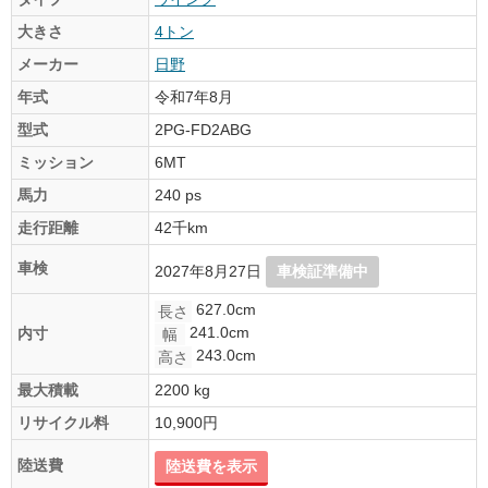
大きさ
4トン
メーカー
日野
年式
令和7年8月
型式
2PG-FD2ABG
ミッション
6MT
馬力
240 ps
走行距離
42千km
車検
2027年8月27日
車検証準備中
627.0cm
長さ
241.0cm
内寸
幅
243.0cm
高さ
最大積載
2200 kg
リサイクル料
10,900円
陸送費
陸送費を表示