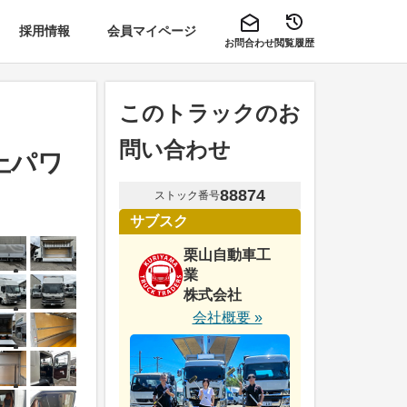
採用情報
会員マイページ
お問合わせ
閲覧履歴
このトラックのお
問い合わせ
上パワ
88874
ストック番号
サブスク
栗山自動車工
業
株式会社
会社概要 »