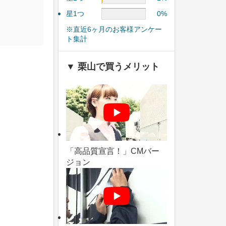
星1つ
0%
※直近6ヶ月のお客様アンケー
ト集計
▼ 栗山で買うメリット
「高品質宣言！」CMバー
ジョン