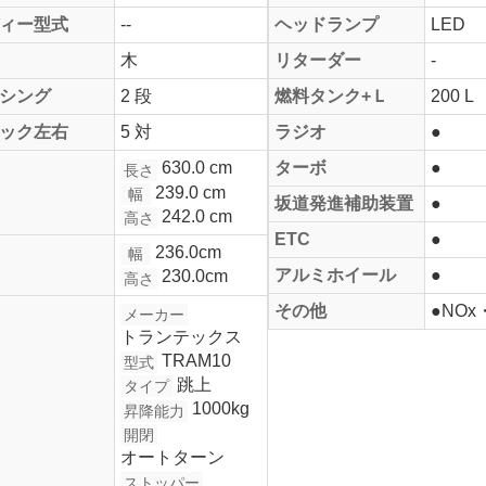
ィー型式
--
ヘッドランプ
LED
木
リターダー
-
シング
2 段
燃料タンク+Ｌ
200 L
ック左右
5 対
ラジオ
●
630.0 cm
ターボ
●
長さ
239.0 cm
幅
坂道発進補助装置
●
242.0 cm
高さ
ETC
●
236.0cm
幅
アルミホイール
●
230.0cm
高さ
その他
●NO
メーカー
トランテックス
TRAM10
型式
跳上
タイプ
1000kg
昇降能力
開閉
オートターン
ストッパー