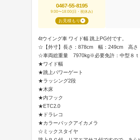
0467-55-8195
9:00〜18:00(日・祝休み)
お見積もり
4tウイング車 ワイド幅 跳上PG付です。
☆【外寸】長さ：878cm 幅：249cm 高さ：
☆車両総重量 7970kg※必要免許：中型８
★ワイド幅
★跳上パワーゲート
★ラッシング2段
★木床
★内フック
★ETC2.0
★ドラレコ
★カラーバックアイカメラ
☆ミックスタイヤ
跳上ＰＧ付、リアエアサス付ですので、あら