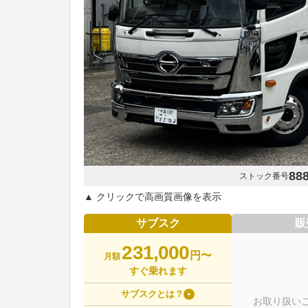
88
ストック番号
▲ クリックで高画質画像を表示
サブスク
販
231,000
円〜
月額
すぐ乗れます
サブスクとは？
お取り扱い