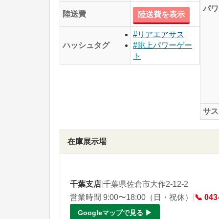
パワ
陸送費
陸送費を表示
#リアエアサス
ハッシュタグ
#跳上パワーゲー
ト
サス
在庫展示場
千葉支店
|
千葉県佐倉市大作2-12-2
営業時間 9:00〜18:00（日・祝休）
|
📞 043
Googleマップで見る ▶