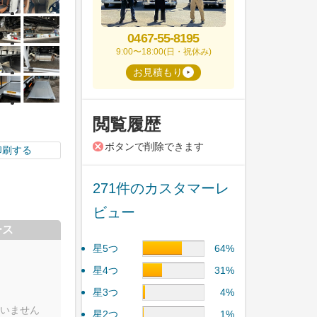
0467-55-8195
9:00〜18:00(日・祝休み)
お見積もり
閲覧履歴
ボタンで削除できます
印刷する
271件のカスタマーレ
ビュー
ース
星5つ
64%
星4つ
31%
星3つ
4%
いません
星2つ
1%