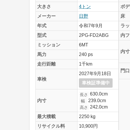
大きさ
4トン
ボデ
メーカー
日野
床
年式
令和7年9月
ラッ
型式
2PG-FD2ABG
内フ
ミッション
6MT
内寸
馬力
240 ps
走行距離
1千km
門口
2027年9月18日
車検
車検証準備中
630.0cm
長さ
239.0cm
内寸
幅
242.0cm
高さ
最大積載
2250 kg
リサイクル料
10,900円