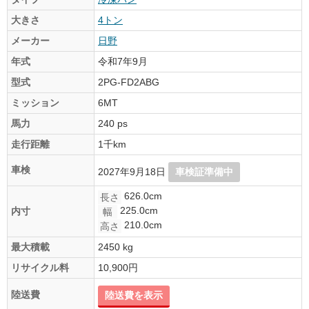
大きさ
4トン
メーカー
日野
年式
令和7年9月
型式
2PG-FD2ABG
ミッション
6MT
馬力
240 ps
走行距離
1千km
車検
2027年9月18日
車検証準備中
626.0cm
長さ
225.0cm
内寸
幅
210.0cm
高さ
最大積載
2450 kg
リサイクル料
10,900円
陸送費
陸送費を表示