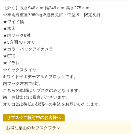
【外寸】長さ946ｃｍ 幅249ｃｍ 高さ275ｃｍ
☆車両総重量7960kg※必要免許：中型８ｔ限定免許
★ワイド幅
★木床
★内フック8対
★3方開70アオリ
★カラーバックアイカメラ
★ETC
★ドラレコ
☆ミックスタイヤ
4tワイド平ボデーアルミブロックです。
内フック左右で8対。
こちらの車輌はサブスクのみとなります。
尚、お貸出には審査がございます。
オリコB2B後払い決済への申込をお願いいたします。
サブスクご検討中のお客様へ
お得な栗山のサブスクプラン