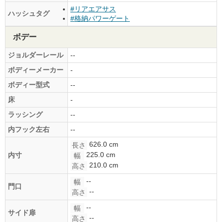
#リアエアサス
ハッシュタグ
#格納パワーゲート
ボデー
ジョルダーレール
--
ボディーメーカー
-
ボディー型式
--
床
-
ラッシング
--
内フック左右
--
626.0 cm
長さ
225.0 cm
内寸
幅
210.0 cm
高さ
--
幅
門口
--
高さ
--
幅
サイド扉
--
高さ