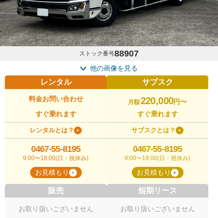
88907
ストック番号
他の画像を見る
レンタル
サブスク
料金お問い合わせ
220,000
円〜
月額
すぐ乗れます
すぐ乗れます
レンタルとは？
サブスクとは？
0467-55-8195
0467-55-8195
9:00〜18:00(日・祝休み)
9:00〜18:00(日・祝休み)
お見積もり
お見積もり
販売
短期リース
お取り扱いございません
お取り扱いございません