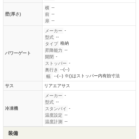
--
横
--
壁(厚さ)
前
--
扉
-
メーカー
--
型式
格納
タイプ
--
昇降能力
パワーゲート
-
開閉
-
ストッパー
--(--)
奥行き
--(--)
※()はストッパー内有効寸法
幅
サス
リアエアサス
-
メーカー
--
型式
-
冷凍機
スタンバイ
--
温度設定
--
温度計測
装備