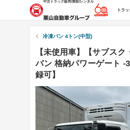
中古トラック販売/買取/レンタル
トラッ
冷凍バン 4トン(中型)
【未使用車】【サブスク・
バン 格納パワーゲート 
録可】