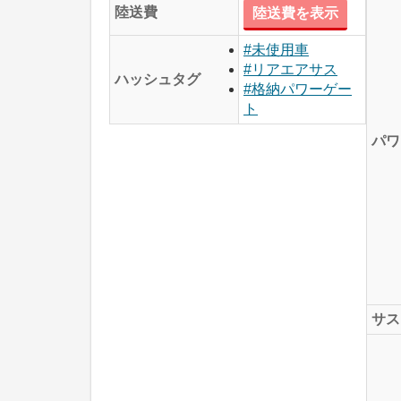
陸送費
陸送費を表示
#未使用車
#リアエアサス
ハッシュタグ
#格納パワーゲー
ト
パワ
サス