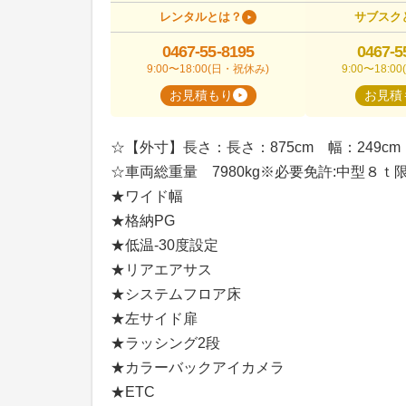
レンタルとは？
サブスク
0467-55-8195
0467-5
9:00〜18:00(日・祝休み)
9:00〜18:
お見積もり
お見積
☆【外寸】長さ：長さ：875cm 幅：249cm
☆車両総重量 7980kg※必要免許:中型８ｔ
★ワイド幅
★格納PG
★低温-30度設定
★リアエアサス
★システムフロア床
★左サイド扉
★ラッシング2段
★カラーバックアイカメラ
★ETC