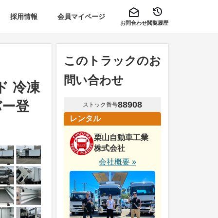
採用情報
会員マイページ
お問合わせ
閲覧履歴
このトラックのお
問い合わせ
ド 冷凍
バー登
88908
ストック番号
レンタル
栗山自動車工業
株式会社
会社概要 »