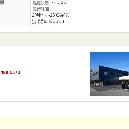
機
～ -30℃
温度設定
温度計測
2時間で-13℃確認
済 (運転前30℃)
-498-5170