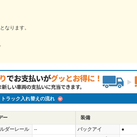
金となります。
。
トラック入れ替えの流れ
デー
装備
ルダーレール
--
バックアイ
●