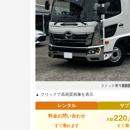
88
ストック番号
▲ クリックで高画質画像を表示
レンタル
サブ
料金お問い合わせ
220
月額
すぐ乗れます
すぐ乗