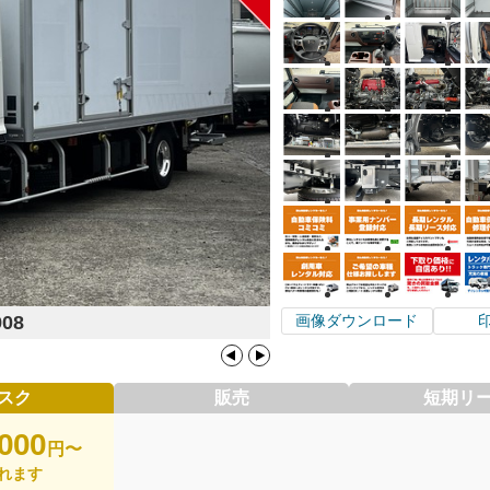
908
画像ダウンロード
スク
販売
短期リ
,000
円〜
れます