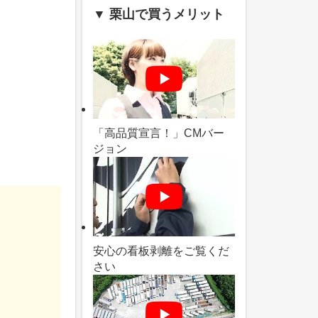
▼ 栗山で買うメリット
「高品質宣言！」CMバー
ジョン
安心の看板剥離をご覧くだ
さい