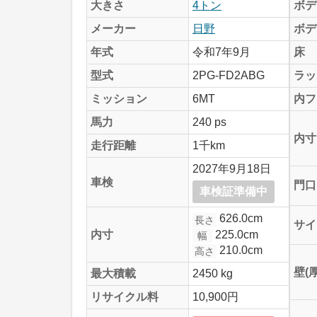
大きさ
4トン
ボデ
メーカー
日野
ボデ
年式
令和7年9月
床
型式
2PG-FD2ABG
ラッ
ミッション
6MT
内フ
馬力
240 ps
内寸
走行距離
1千km
2027年9月18日
車検
門口
車検証準備中
626.0cm
長さ
サイ
225.0cm
内寸
幅
210.0cm
高さ
壁(
最大積載
2450 kg
リサイクル料
10,900円