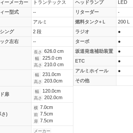
ィーメーカー
トランテックス
ヘッドランプ
LED
ィー型式
--
リターダー
-
アルミ
燃料タンク+Ｌ
200 L
シング
2 段
ラジオ
●
ック左右
--
ターボ
●
626.0 cm
坂道発進補助装置
●
長さ
225.0 cm
幅
ETC
●
210.0 cm
高さ
アルミホイール
●
231.0cm
幅
その他
203.0cm
高さ
120.0cm
幅
ド扉
202.0cm
高さ
7.0cm
横
7.5cm
厚さ)
前
7.5cm
扉
メーカー