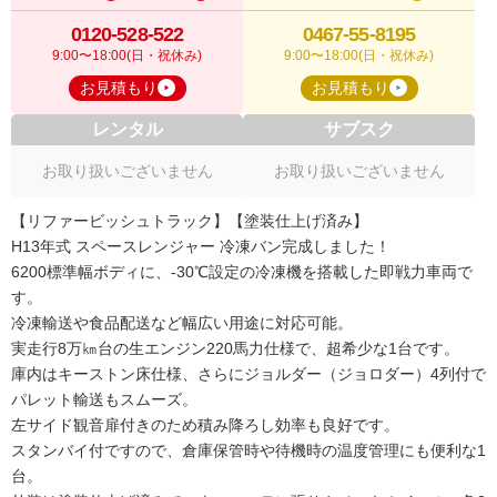
0120-528-522
0467-55-8195
9:00〜18:00(日・祝休み)
9:00〜18:00(日・祝休み)
お見積もり
お見積もり
レンタル
サブスク
お取り扱いございません
お取り扱いございません
【リファービッシュトラック】【塗装仕上げ済み】
H13年式 スペースレンジャー 冷凍バン完成しました！
6200標準幅ボディに、-30℃設定の冷凍機を搭載した即戦力車両で
す。
冷凍輸送や食品配送など幅広い用途に対応可能。
実走行8万㎞台の生エンジン220馬力仕様で、超希少な1台です。
庫内はキーストン床仕様、さらにジョルダー（ジョロダー）4列付で
パレット輸送もスムーズ。
左サイド観音扉付きのため積み降ろし効率も良好です。
スタンバイ付ですので、倉庫保管時や待機時の温度管理にも便利な1
台。