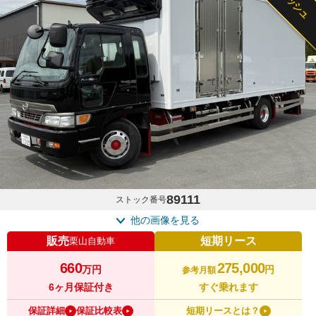
89111
ストック番号
他の画像を見る
販売
短期リース
栗山自動車
660
275,000
万円
円
参考月額
6ヶ月保証付き
すぐ乗れます
保証詳細
保証比較表
短期リースとは？