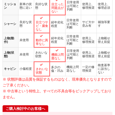
日常使用
ミッショ
新車の状
良好な状
使用上、
使用上、
目立った
は可能と
ン
態に近い
態
修理推奨
修理必須
問題点が
判断
ない
日常使用
良好な状
サビ大や
補強等要
目立つサ
経年劣化
シャーシ
は可能と
態
歪み有
す
ビ・腐食
程度
判断
なし
日常使用
上物(動
経年劣化
使用上、
上物載せ
未使用
は可能と
動作に異
作)
程度
修理推奨
替え前提
判断
常なし
日常使用
上物(状
きれいな
使用上、
上物載せ
未使用
は可能と
機能上問
態)
状態
修理推奨
替え前提
判断
題なし
検査基準
機能上問
一定の修
多少の
キャビン
小傷程度
に該当し
きれいな
題なし
理推奨
傷・凹み
ない
状態
※ 状態評価は品質を保証するものはなく、現車優先となりますので
ご了承ください。
※ 中古車という特性上、すべての不具合等をピックアップしており
ません。
ご購入検討中のお客様へ