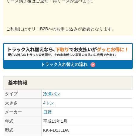
リース満了後はご返却・再リースが選べます。
ご利用にはオリコB2Bへのお申し込みが必要となります。
トラック入れ替えの流れ
基本情報
タイプ
冷凍バン
大きさ
4トン
メーカー
日野
年式
平成13年1月
型式
KK-FD1JLDA