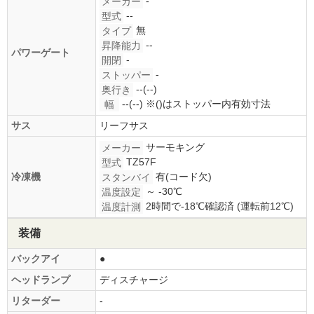
-
メーカー
--
型式
無
タイプ
--
昇降能力
パワーゲート
-
開閉
-
ストッパー
--(--)
奥行き
--(--)
※()はストッパー内有効寸法
幅
サス
リーフサス
サーモキング
メーカー
TZ57F
型式
有(コード欠)
冷凍機
スタンバイ
～ -30℃
温度設定
2時間で-18℃確認済 (運転前12℃)
温度計測
装備
バックアイ
●
ヘッドランプ
ディスチャージ
リターダー
-