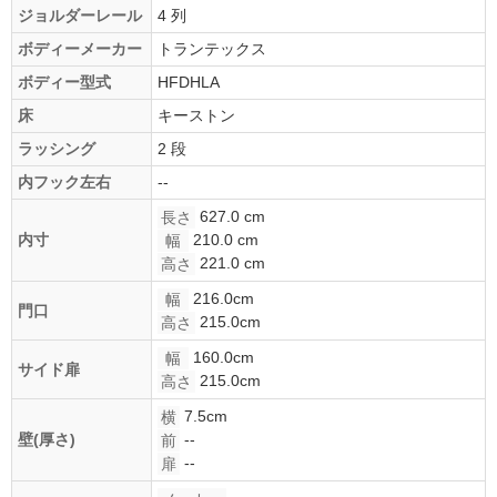
ジョルダーレール
4 列
ボディーメーカー
トランテックス
ボディー型式
HFDHLA
床
キーストン
ラッシング
2 段
内フック左右
--
627.0 cm
長さ
210.0 cm
内寸
幅
221.0 cm
高さ
216.0cm
幅
門口
215.0cm
高さ
160.0cm
幅
サイド扉
215.0cm
高さ
7.5cm
横
--
壁(厚さ)
前
--
扉