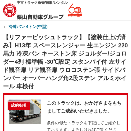
中古トラック販売/買取/レンタル
冷凍バン 4トン(中型)
【リファービッシュトラック】【塗装仕上げ済
み】H13年 スペースレンジャー 生エンジン 220
馬力 冷凍バン キーストン床 ジョルダー/ジョロ
ダー4列 標準幅 -30℃設定 スタンバイ付 左サイ
ド観音扉 リア観音扉 ウロコステン張 サイドバ
ンパー オーバーハング角2段ステン アルミホイ
ール 車検付
このトラックは、おかげさまをもち
成約御礼
ましてご成約いただきました。
条件の似たトラックを下記にてご紹介し
ております。よろしければご覧くださ