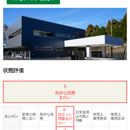
状態評価
5
良好な状態
きれい
日常使用
新車の状
良好な状
使用上、
使用上、
目立った
エンジン
は可能と
態に近い
態
修理推奨
修理必須
問題点が
判断
ない