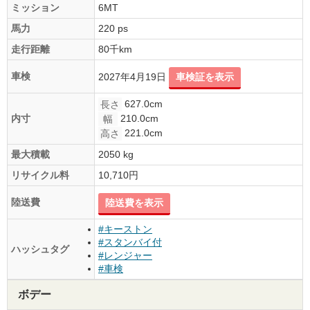
ミッション
6MT
馬力
220 ps
走行距離
80千km
車検
2027年4月19日
車検証を表示
627.0cm
長さ
210.0cm
内寸
幅
221.0cm
高さ
最大積載
2050 kg
リサイクル料
10,710円
陸送費
陸送費を表示
#キーストン
#スタンバイ付
ハッシュタグ
#レンジャー
#車検
ボデー