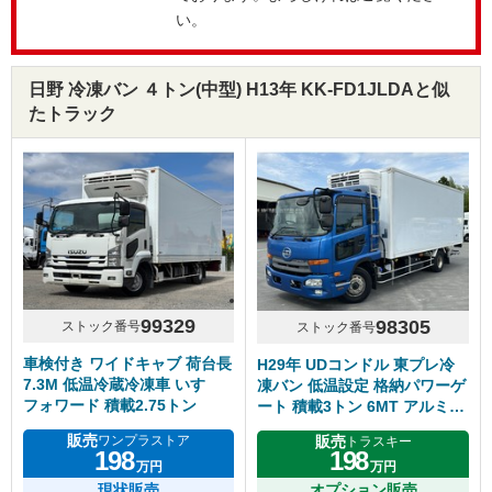
い。
日野 冷凍バン ４トン(中型) H13年 KK-FD1JLDAと似
たトラック
99329
98305
ストック番号
ストック番号
車検付き ワイドキャブ 荷台長
H29年 UDコンドル 東プレ冷
7.3M 低温冷蔵冷凍車 いすゞ
凍バン 低温設定 格納パワーゲ
フォワード 積載2.75トン
ート 積載3トン 6MT アルミホ
イール
販売
販売
ワンプラストア
トラスキー
198
198
万円
万円
現状販売
オプション販売