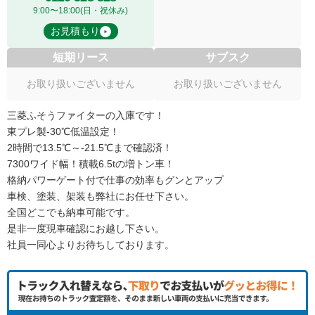
9:00〜18:00(日・祝休み)
お見積もり
短期リース
サブスク
お取り扱いございません
お取り扱いございません
三菱ふそうファイターの入庫です！
東プレ製-30℃低温設定！
2時間で13.5℃～-21.5℃まで確認済！
7300ワイド幅！積載6.5tの増トン車！
格納パワーゲート付で仕事の効率もグンとアップ
車検、塗装、架装も弊社にお任せ下さい。
全国どこでも納車可能です。
是非一度現車確認にお越し下さい。
社員一同心よりお待ちしております。