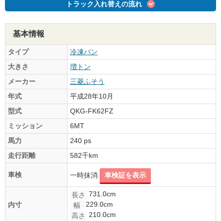
トラック入れ替えの流れ
基本情報
タイプ
冷凍バン
大きさ
増トン
メーカー
三菱ふそう
年式
平成28年10月
型式
QKG-FK62FZ
ミッション
6MT
馬力
240 ps
走行距離
582千km
車検
一時抹消
車検証を表示
731.0cm
長さ
229.0cm
内寸
幅
210.0cm
高さ