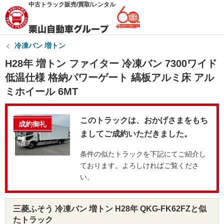
中古トラック販売/買取/レンタル
冷凍バン 増トン
H28年 増トン ファイター 冷凍バン 7300ワイド
低温仕様 格納パワーゲート 縞板アルミ床 アル
ミホイール 6MT
このトラックは、おかげさまをもち
成約御礼
ましてご成約いただきました。
条件の似たトラックを下記にてご紹介し
ております。よろしければご覧くださ
い。
三菱ふそう 冷凍バン 増トン H28年 QKG-FK62FZと似
たトラック