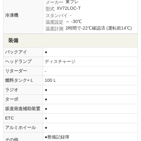
東プレ
メーカー
XV72LOC-T
型式
-
冷凍機
スタンバイ
～ -30℃
温度設定
2時間で-22℃確認済 (運転前14℃)
温度計測
装備
バックアイ
●
ヘッドランプ
ディスチャージ
リターダー
-
燃料タンク+Ｌ
100 L
ラジオ
●
ターボ
●
坂道発進補助装置
●
ETC
●
アルミホイール
●
●整備記録簿
その他