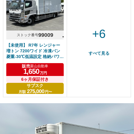
+6
99009
ストック番号
【未使用】 R7年 レンジャー
増トン 7200ワイド 冷凍バン
すべて見る
菱重-30℃低温設定 格納パワー
ゲート サイド扉付 リアエアサ
販売
栗山自動車
ス 積載6.7t
1,650
万円
6ヶ月保証付き
サブスク
275,000
月額
円〜