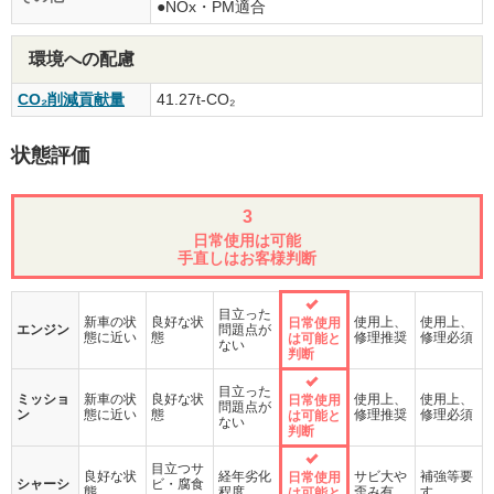
●NOx・PM適合
環境への配慮
CO₂削減貢献量
41.27t-CO₂
状態評価
3
日常使用は可能
手直しはお客様判断
目立った
新車の状
良好な状
使用上、
使用上、
日常使用
エンジン
問題点が
態に近い
態
修理推奨
修理必須
は可能と
ない
判断
目立った
ミッショ
新車の状
良好な状
使用上、
使用上、
日常使用
問題点が
ン
態に近い
態
修理推奨
修理必須
は可能と
ない
判断
目立つサ
良好な状
経年劣化
サビ大や
補強等要
日常使用
シャーシ
ビ・腐食
態
程度
歪み有
す
は可能と