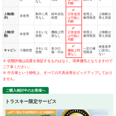
なし
判断
上物(動
動作に異
経年劣化
使用上、
上物載せ
日常使用
未使用
作)
常なし
程度
修理推奨
替え前提
は可能と
判断
上物(状
きれいな
機能上問
使用上、
上物載せ
日常使用
未使用
態)
状態
題なし
修理推奨
替え前提
は可能と
判断
検査基準
きれいな
多少の
一定の修
キャビン
小傷程度
に該当し
機能上問
状態
傷・凹み
理推奨
ない
題なし
※ 状態評価は品質を保証するものはなく、現車優先となりますので
ご了承ください。
※ 中古車という特性上、すべての不具合等をピックアップしており
ません。
ご購入検討中のお客様へ
トラスキー限定サービス