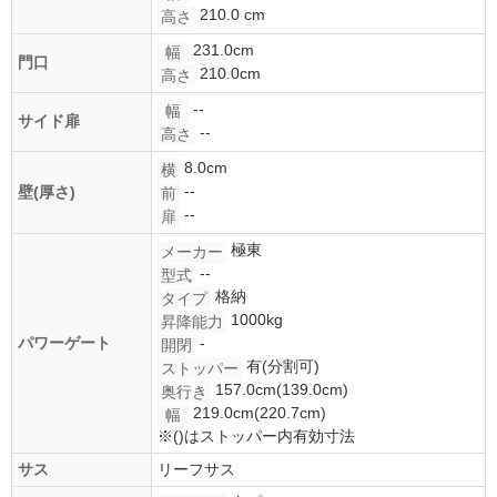
210.0 cm
高さ
231.0cm
幅
門口
210.0cm
高さ
--
幅
サイド扉
--
高さ
8.0cm
横
--
壁(厚さ)
前
--
扉
極東
メーカー
--
型式
格納
タイプ
1000kg
昇降能力
パワーゲート
-
開閉
有(分割可)
ストッパー
157.0cm(139.0cm)
奥行き
219.0cm(220.7cm)
幅
※()はストッパー内有効寸法
サス
リーフサス