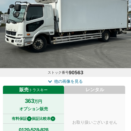
90563
ストック番号
他の画像を見る
販売
レンタル
トラスキー
363
万円
オプション販売
有料保証
保証比較表
お取り扱いございません
0120-528-828