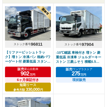
96811
97904
ストック番号
ストック番号
【リファービッシュトラッ
-10℃確認 車検付き 増トン 菱
ク】増トン 冷凍バン 格納パワ
重低温 冷凍車 ジョルダーキー
ーゲート付 菱重低温 スタンバ
ストン 三菱ふそう 積載6.5ト
イ 6300ワイド リアエアサス
ン
販売
販売
栗山自動車
ワンプラストア
サイド観音扉 低走行8.4万㎞ 6
902
275
万円
万円
速マニュアル いすゞフォワー
ド 塗装仕上げ済
6ヶ月保証付き
現状販売
短期リース
330,000
参考月額
円