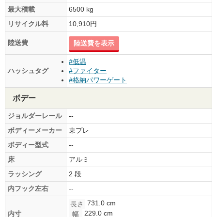
最大積載
6500 kg
リサイクル料
10,910円
陸送費
陸送費を表示
#低温
ハッシュタグ
#ファイター
#格納パワーゲート
ボデー
ジョルダーレール
--
ボディーメーカー
東プレ
ボディー型式
--
床
アルミ
ラッシング
2 段
内フック左右
--
731.0 cm
長さ
229.0 cm
内寸
幅