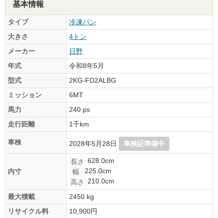
基本情報
タイプ
冷凍バン
大きさ
4トン
メーカー
日野
年式
令和8年5月
型式
2KG-FD2ALBG
ミッション
6MT
馬力
240 ps
走行距離
1千km
車検
2028年5月28日
車検証準備中
628.0cm
長さ
225.0cm
内寸
幅
210.0cm
高さ
最大積載
2450 kg
リサイクル料
10,900円