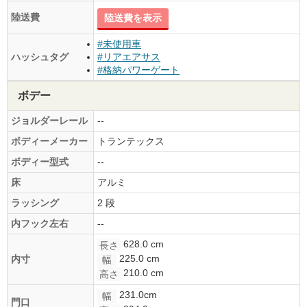
陸送費
陸送費を表示
#未使用車
ハッシュタグ
#リアエアサス
#格納パワーゲート
ボデー
ジョルダーレール
--
ボディーメーカー
トランテックス
ボディー型式
--
床
アルミ
ラッシング
2 段
内フック左右
--
628.0 cm
長さ
225.0 cm
内寸
幅
210.0 cm
高さ
231.0cm
幅
門口