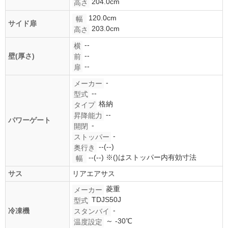
204.0cm
高さ
120.0cm
幅
サイド扉
203.0cm
高さ
--
横
--
壁(厚さ)
前
--
扉
-
メーカー
--
型式
格納
タイプ
--
昇降能力
パワーゲート
-
開閉
-
ストッパー
--(--)
奥行き
--(--)
※()はストッパー内有効寸法
幅
サス
リアエアサス
菱重
メーカー
TDJS50J
型式
-
冷凍機
スタンバイ
～ -30℃
温度設定