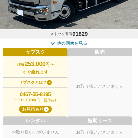
91829
ストック番号
他の画像を見る
サブスク
販売
253,000
円〜
月額
すぐ乗れます
サブスクとは？
お取り扱いございません
0467-55-8195
9:00〜18:00(日・祝休み)
お見積もり
レンタル
短期リース
お取り扱いございません
お取り扱いございません