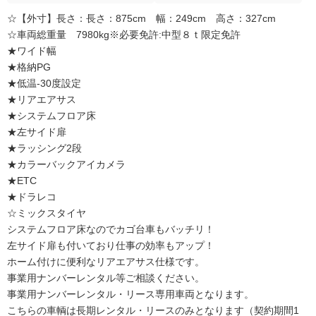
☆【外寸】長さ：長さ：875cm 幅：249cm 高さ：327cm
☆車両総重量 7980kg※必要免許:中型８ｔ限定免許
★ワイド幅
★格納PG
★低温-30度設定
★リアエアサス
★システムフロア床
★左サイド扉
★ラッシング2段
★カラーバックアイカメラ
★ETC
★ドラレコ
☆ミックスタイヤ
システムフロア床なのでカゴ台車もバッチリ！
左サイド扉も付いており仕事の効率もアップ！
ホーム付けに便利なリアエアサス仕様です。
事業用ナンバーレンタル等ご相談ください。
事業用ナンバーレンタル・リース専用車両となります。
こちらの車輌は長期レンタル・リースのみとなります（契約期間1