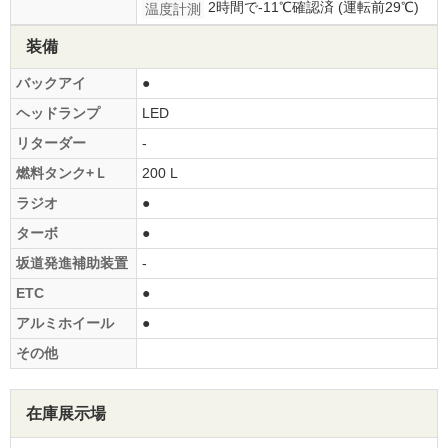
2時間で-11℃確認済 (運転前29℃)
温度計測
装備
バックアイ
●
ヘッドランプ
LED
リターダー
-
燃料タンク+Ｌ
200 L
ラジオ
●
ターボ
●
坂道発進補助装置
-
ETC
●
アルミホイール
●
その他
在庫展示場