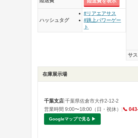
陸送費
陸送費を表示
#リアエアサス
ハッシュタグ
#跳上パワーゲー
ト
サス
在庫展示場
千葉支店
|
千葉県佐倉市大作2-12-2
営業時間 9:00〜18:00（日・祝休）
|
📞 043
Googleマップで見る ▶