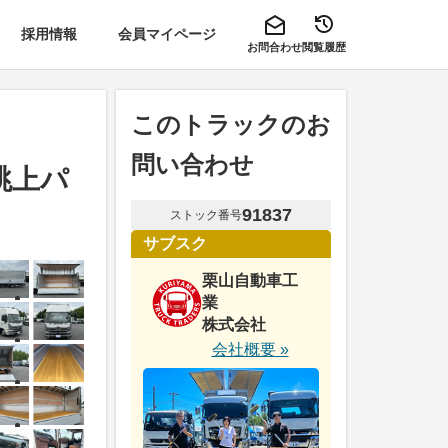
採用情報
会員マイページ
お問合わせ
閲覧履歴
このトラックのお
問い合わせ
跳上パ
91837
ストック番号
サブスク
栗山自動車工
業
株式会社
会社概要 »