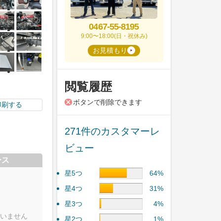
0467-55-8195
9:00〜18:00(日・祝休み)
お見積もり
閲覧履歴
ボタンで削除できます
印刷する
271件のカスタマーレ
ビュー
ース
星5つ
64%
星4つ
31%
星3つ
4%
いません
星2つ
1%