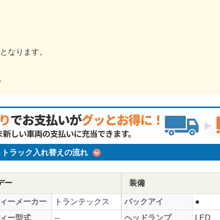
金となります。
。
トラック入れ替えの流れ
デー
装備
ィーメーカー
トランテックス
バックアイ
●
ィー型式
--
ヘッドランプ
LED