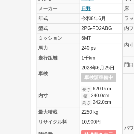
メーカー
日野
床
年式
令和8年6月
ラッ
型式
2PG-FD2ABG
内フ
ミッション
6MT
内寸
馬力
240 ps
走行距離
1千km
門口
2028年6月25日
車検
車検証準備中
620.0cm
長さ
240.0cm
内寸
幅
242.0cm
高さ
最大積載
2250 kg
リサイクル料
10,900円
パワ