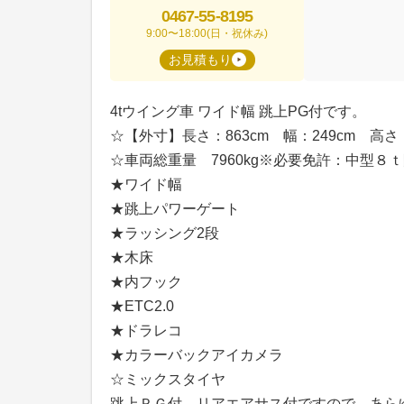
0467-55-8195
9:00〜18:00(日・祝休み)
お見積もり
4tウイング車 ワイド幅 跳上PG付です。
☆【外寸】長さ：863cm 幅：249cm 高さ：
☆車両総重量 7960kg※必要免許：中型８
★ワイド幅
★跳上パワーゲート
★ラッシング2段
★木床
★内フック
★ETC2.0
★ドラレコ
★カラーバックアイカメラ
☆ミックスタイヤ
跳上ＰＧ付、リアエアサス付ですので、あら