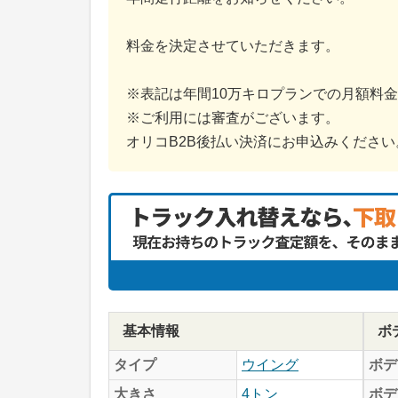
料金を決定させていただきます。
※表記は年間10万キロプランでの月額料
※ご利用には審査がございます。
オリコB2B後払い決済にお申込みください
基本情報
ボ
タイプ
ウイング
ボデ
大きさ
4トン
ボデ