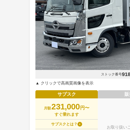
91
ストック番号
▲ クリックで高画質画像を表示
サブスク
販
231,000
円〜
月額
すぐ乗れます
サブスクとは？
お取り扱い