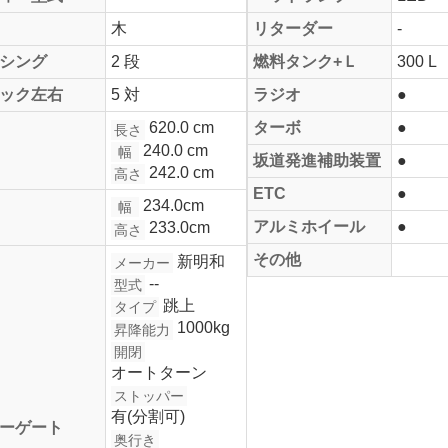
木
リターダー
-
シング
2 段
燃料タンク+Ｌ
300 L
ック左右
5 対
ラジオ
●
620.0 cm
ターボ
●
長さ
240.0 cm
幅
坂道発進補助装置
●
242.0 cm
高さ
ETC
●
234.0cm
幅
アルミホイール
●
233.0cm
高さ
その他
新明和
メーカー
--
型式
跳上
タイプ
1000kg
昇降能力
開閉
オートターン
ストッパー
有(分割可)
ーゲート
奥行き