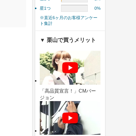
星1つ
0%
※直近6ヶ月のお客様アンケー
ト集計
▼ 栗山で買うメリット
「高品質宣言！」CMバー
ジョン