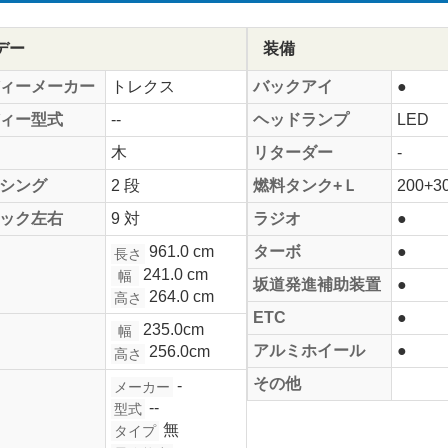
デー
装備
ィーメーカー
トレクス
バックアイ
●
ィー型式
--
ヘッドランプ
LED
木
リターダー
-
シング
2 段
燃料タンク+Ｌ
200+3
ック左右
9 対
ラジオ
●
961.0 cm
ターボ
●
長さ
241.0 cm
幅
坂道発進補助装置
●
264.0 cm
高さ
ETC
●
235.0cm
幅
アルミホイール
●
256.0cm
高さ
その他
-
メーカー
--
型式
無
タイプ