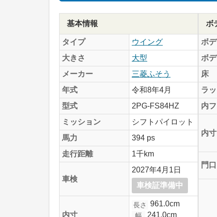
基本情報
ボ
タイプ
ウイング
ボデ
大きさ
大型
ボデ
メーカー
三菱ふそう
床
年式
令和8年4月
ラッ
型式
2PG-FS84HZ
内フ
ミッション
シフトパイロット
内寸
馬力
394 ps
走行距離
1千km
門口
2027年4月1日
車検
車検証準備中
961.0cm
長さ
241.0cm
内寸
幅