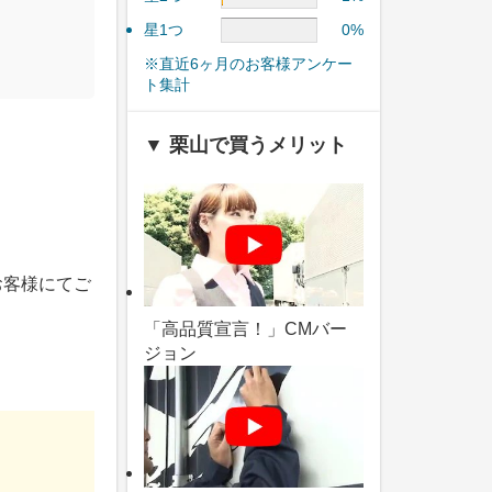
星1つ
0%
※直近6ヶ月のお客様アンケー
ト集計
▼ 栗山で買うメリット
お客様にてご
「高品質宣言！」CMバー
ジョン