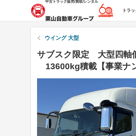
中古トラック販売/買取/レンタル
トラッ
ウイング 大型
サブスク限定 大型四軸
13600kg積載【事業