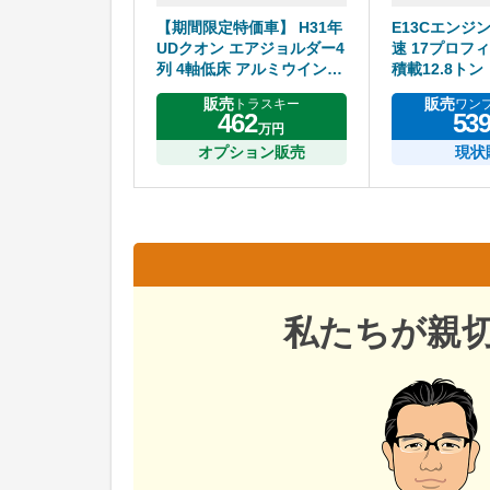
【期間限定特価車】 H31年
E13Cエンジ
UDクオン エアジョルダー4
速 17プロフィ
列 4軸低床 アルミウイング
積載12.8トン
ハイルーフ リアエアサス
販売
販売
トラスキー
ワン
アルミホイール エスコット
462
53
万円
オプション販売
現状
私たちが親