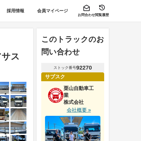
採用情報
会員マイページ
お問合わせ
閲覧履歴
このトラックのお
問い合わせ
アサス
92270
ストック番号
サブスク
栗山自動車工
業
株式会社
会社概要 »