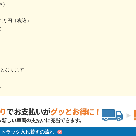
込）
.5万円（税込）
）
金となります。
。
トラック入れ替えの流れ