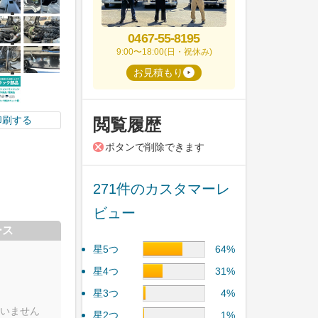
0467-55-8195
9:00〜18:00(日・祝休み)
お見積もり
印刷する
閲覧履歴
ボタンで削除できます
271件のカスタマーレ
ビュー
ース
星5つ
64%
星4つ
31%
星3つ
4%
いません
星2つ
1%