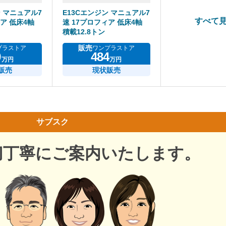
ン マニュアル7
E13Cエンジン マニュアル7
すべて
ア 低床4軸
速 17プロフィア 低床4軸
積載12.8トン
販売
プラストア
ワンプラストア
9
484
万円
万円
販売
現状販売
サブスク
切丁寧にご案内いたします。