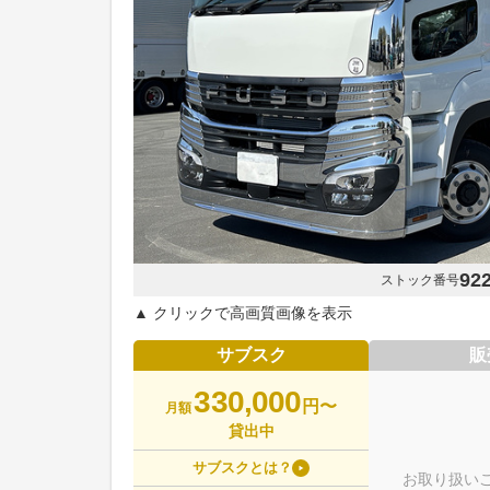
92
ストック番号
▲ クリックで高画質画像を表示
サブスク
販
330,000
円〜
月額
貸出中
サブスクとは？
お取り扱い