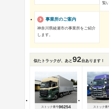
覧
事業所のご案内
神奈川県綾瀬市の事業所をご紹介
します。
92
似たトラックが、あと
台あります！
96254
ストック番号
ストック番