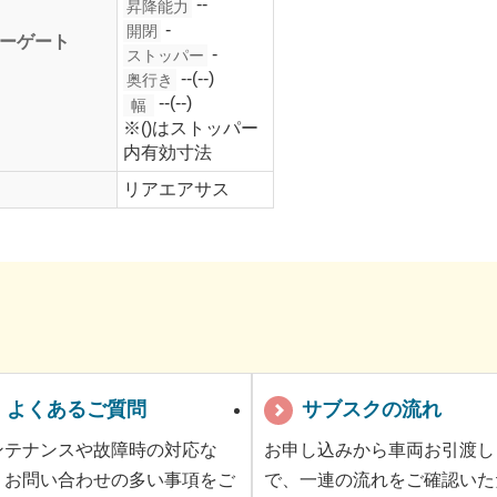
--
昇降能力
-
開閉
ーゲート
-
ストッパー
--(--)
奥行き
--(--)
幅
※()はストッパー
内有効寸法
リアエアサス
よくあるご質問
サブスクの流れ
ンテナンスや故障時の対応な
お申し込みから車両お引渡し
、お問い合わせの多い事項をご
で、一連の流れをご確認いた