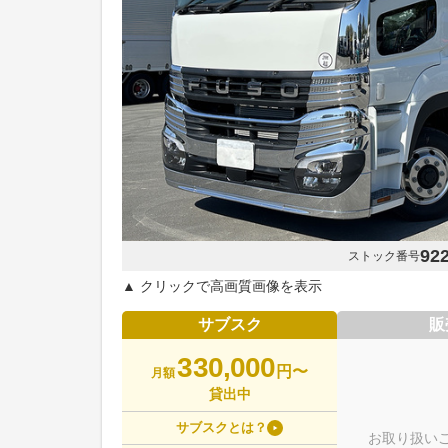
92
ストック番号
▲ クリックで高画質画像を表示
サブスク
販
330,000
円〜
月額
貸出中
サブスクとは？
お取り扱い