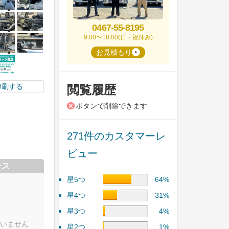
0467-55-8195
9:00〜18:00(日・祝休み)
お見積もり
印刷する
閲覧履歴
ボタンで削除できます
271件のカスタマーレ
ビュー
ース
星5つ
64%
星4つ
31%
星3つ
4%
いません
星2つ
1%