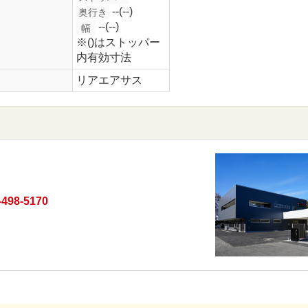
--(--)
奥行き
--(--)
幅
※()はストッパー
内有効寸法
リアエアサス
-498-5170