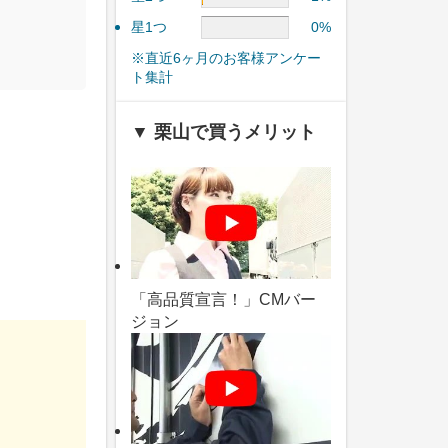
星1つ
0%
※直近6ヶ月のお客様アンケー
ト集計
▼ 栗山で買うメリット
「高品質宣言！」CMバー
ジョン