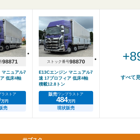
+8
98871
98870
号
ストック番号
ン マニュアル7
E13Cエンジン マニュアル7
すべて
ア 低床4軸
速 17プロフィア 低床4軸
積載12.8トン
販売
プラストア
ワンプラストア
9
484
万円
万円
販売
現状販売
サブスク