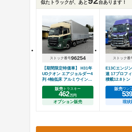
92
似たトラックが、あと
台あります！
96254
ストック番号
ストック番
【期間限定特価車】 H31年
E13Cエンジ
UDクオン エアジョルダー4
速 17プロフィ
列 4軸低床 アルミウイング
積載12.8トン
ハイルーフ リアエアサス
販売
販売
トラスキー
ワン
アルミホイール エスコット
462
53
万円
オプション販売
現状