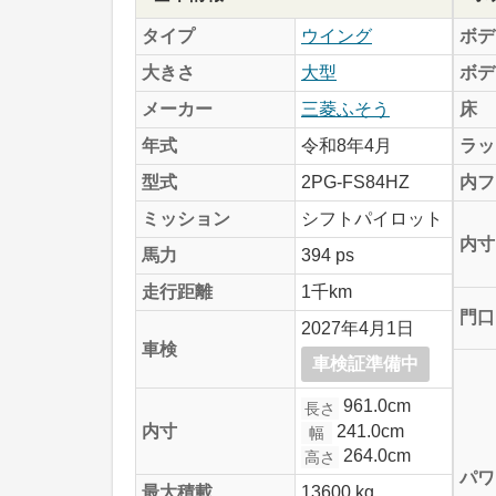
タイプ
ウイング
ボデ
大きさ
大型
ボデ
メーカー
三菱ふそう
床
年式
令和8年4月
ラッ
型式
2PG-FS84HZ
内フ
ミッション
シフトパイロット
内寸
馬力
394 ps
走行距離
1千km
門口
2027年4月1日
車検
車検証準備中
961.0cm
長さ
241.0cm
内寸
幅
264.0cm
高さ
パワ
最大積載
13600 kg