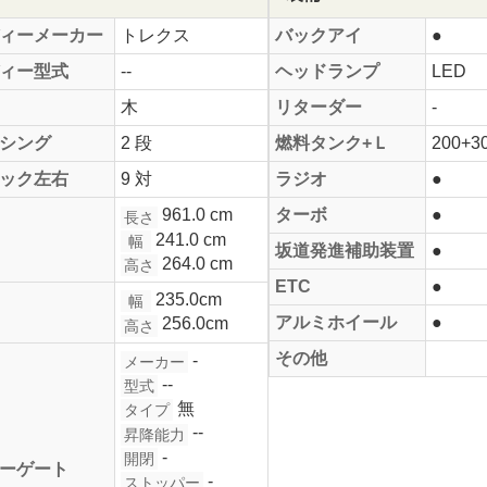
ィーメーカー
トレクス
バックアイ
●
ィー型式
--
ヘッドランプ
LED
木
リターダー
-
シング
2 段
燃料タンク+Ｌ
200+3
ック左右
9 対
ラジオ
●
961.0 cm
ターボ
●
長さ
241.0 cm
幅
坂道発進補助装置
●
264.0 cm
高さ
ETC
●
235.0cm
幅
アルミホイール
●
256.0cm
高さ
その他
-
メーカー
--
型式
無
タイプ
--
昇降能力
-
開閉
ーゲート
-
ストッパー