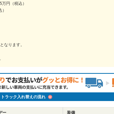
.5万円（税込）
込）
金となります。
。
トラック入れ替えの流れ
デー
装備