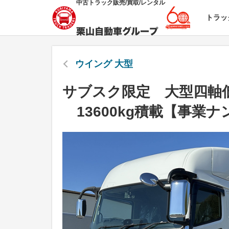
中古トラック販売/買取/レンタル
トラッ
ウイング 大型
サブスク限定 大型四軸
13600kg積載【事業