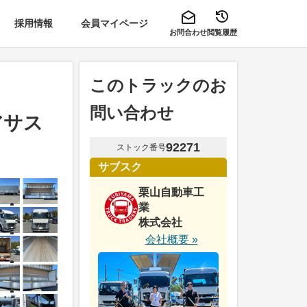
採用情報
会員マイページ
お問合わせ
閲覧履歴
このトラックのお
問い合わせ
アサス
92271
ストック番号
サブスク
栗山自動車工
業
株式会社
会社概要 »