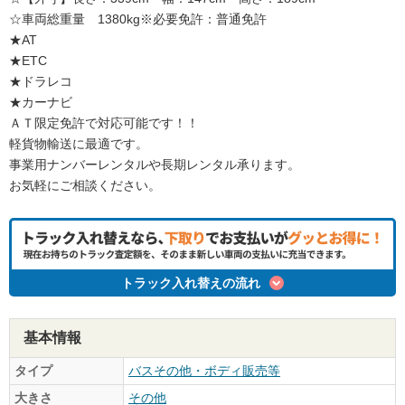
☆車両総重量 1380kg※必要免許：普通免許
★AT
★ETC
★ドラレコ
★カーナビ
ＡＴ限定免許で対応可能です！！
軽貨物輸送に最適です。
事業用ナンバーレンタルや長期レンタル承ります。
お気軽にご相談ください。
トラック入れ替えの流れ
基本情報
タイプ
バスその他・ボディ販売等
大きさ
その他