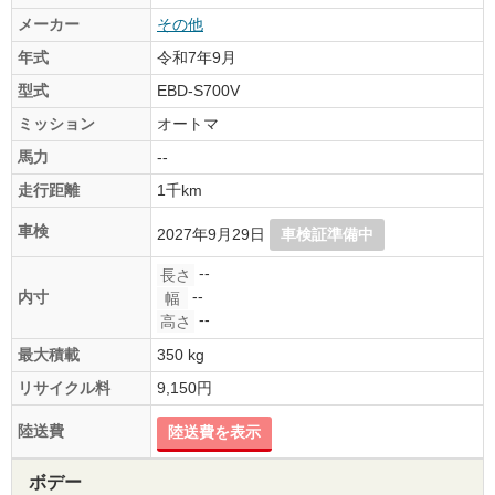
メーカー
その他
年式
令和7年9月
型式
EBD-S700V
ミッション
オートマ
馬力
--
走行距離
1千km
車検
2027年9月29日
車検証準備中
--
長さ
--
内寸
幅
--
高さ
最大積載
350 kg
リサイクル料
9,150円
陸送費
陸送費を表示
ボデー