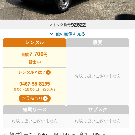
92622
ストック番号
他の画像を見る
レンタル
販売
7,700
円
日額
貸出中
レンタルとは？
お取り扱いございません
0467-55-8195
9:00〜18:00(日・祝休み)
お見積もり
短期リース
サブスク
お取り扱いございません
お取り扱いございません
☆【外寸】長さ：339cm 幅：147cm 高さ：189cm