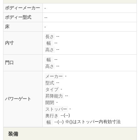
ボディーメーカー
-
ボディー型式
--
床
-
--
長さ
--
内寸
幅
--
高さ
--
幅
門口
--
高さ
-
メーカー
--
型式
-
タイプ
--
昇降能力
パワーゲート
-
開閉
-
ストッパー
--(--)
奥行き
--(--)
※()はストッパー内有効寸法
幅
装備