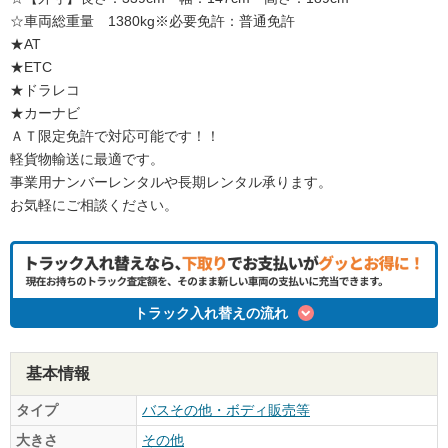
☆車両総重量 1380kg※必要免許：普通免許
★AT
★ETC
★ドラレコ
★カーナビ
ＡＴ限定免許で対応可能です！！
軽貨物輸送に最適です。
事業用ナンバーレンタルや長期レンタル承ります。
お気軽にご相談ください。
トラック入れ替えの流れ
基本情報
タイプ
バスその他・ボディ販売等
大きさ
その他