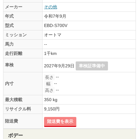
メーカー
その他
年式
令和7年9月
型式
EBD-S700V
ミッション
オートマ
馬力
--
走行距離
1千km
車検
2027年9月29日
車検証準備中
--
長さ
--
内寸
幅
--
高さ
最大積載
350 kg
リサイクル料
9,150円
陸送費
陸送費を表示
ボデー