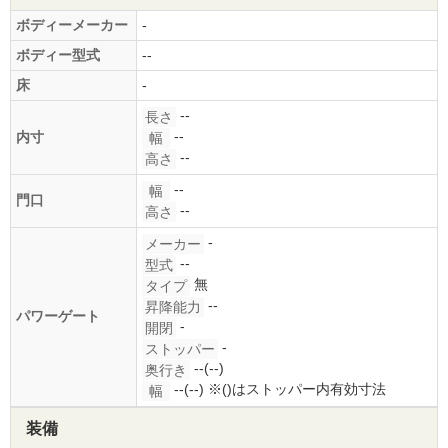
ボディーメーカー
-
ボディー型式
--
床
-
--
長さ
--
内寸
幅
--
高さ
--
幅
門口
--
高さ
-
メーカー
--
型式
無
タイプ
--
昇降能力
パワーゲート
-
開閉
-
ストッパー
--(--)
奥行き
--(--)
※()はストッパー内有効寸法
幅
装備