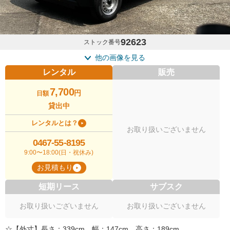
92623
ストック番号
他の画像を見る
レンタル
販売
7,700
円
日額
貸出中
レンタルとは？
お取り扱いございません
0467-55-8195
9:00〜18:00(日・祝休み)
お見積もり
短期リース
サブスク
お取り扱いございません
お取り扱いございません
☆【外寸】長さ：339cm 幅：147cm 高さ：189cm