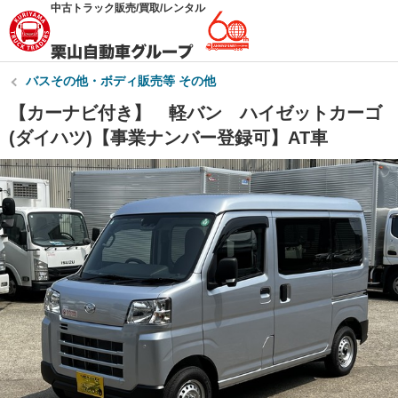
中古トラック販売/買取/レンタル
バスその他・ボディ販売等 その他
【カーナビ付き】 軽バン ハイゼットカーゴ
(ダイハツ)【事業ナンバー登録可】AT車