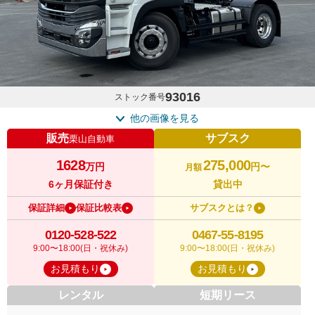
93016
ストック番号
他の画像を見る
販売
サブスク
栗山自動車
1628
275,000
万円
円〜
月額
6ヶ月保証付き
貸出中
保証詳細
保証比較表
サブスクとは？
0120-528-522
0467-55-8195
9:00〜18:00(日・祝休み)
9:00〜18:00(日・祝休み)
お見積もり
お見積もり
レンタル
短期リース