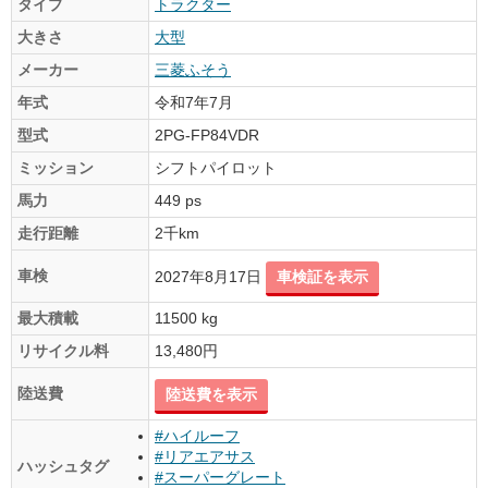
タイプ
トラクター
大きさ
大型
メーカー
三菱ふそう
年式
令和7年7月
型式
2PG-FP84VDR
ミッション
シフトパイロット
馬力
449 ps
走行距離
2千km
車検
2027年8月17日
車検証を表示
最大積載
11500 kg
リサイクル料
13,480円
陸送費
陸送費を表示
#ハイルーフ
#リアエアサス
ハッシュタグ
#スーパーグレート