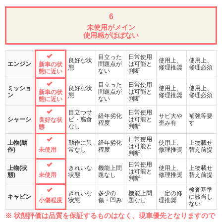
6
未使用がメイン
使用感がほぼない
目立った
日常使用
良好な状
使用上、
使用上、
エンジン
問題点が
は可能と
新車の状
態
修理推奨
修理必須
ない
判断
態に近い
目立った
日常使用
ミッショ
良好な状
使用上、
使用上、
問題点が
は可能と
新車の状
ン
態
修理推奨
修理必須
ない
判断
態に近い
目立つサ
日常使用
経年劣化
サビ大や
補強等要
シャーシ
ビ・腐食
は可能と
良好な状
程度
歪み有
す
なし
判断
態
日常使用
上物(動
動作に異
経年劣化
使用上、
上物載せ
は可能と
作)
未使用
常なし
程度
修理推奨
替え前提
判断
日常使用
上物(状
きれいな
機能上問
使用上、
上物載せ
は可能と
態)
未使用
状態
題なし
修理推奨
替え前提
判断
検査基準
きれいな
多少の
機能上問
一定の修
キャビン
に該当し
小傷程度
状態
傷・凹み
題なし
理推奨
ない
※ 状態評価は品質を保証するものはなく、現車優先となりますので