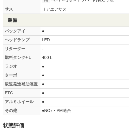
幅
サス
リアエアサス
装備
バックアイ
●
ヘッドランプ
LED
リターダー
-
燃料タンク+Ｌ
400 L
ラジオ
●
ターボ
●
坂道発進補助装置
●
ETC
●
アルミホイール
●
その他
●NOx・PM適合
状態評価