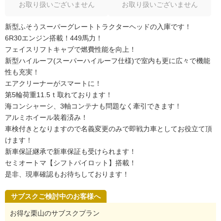
お取り扱いございません
お取り扱いございません
新型ふそうスーパーグレートトラクターヘッドの入庫です！
6R30エンジン搭載！449馬力！
フェイスリフトキャブで燃費性能を向上！
新型ハイルーフ(スーパーハイルーフ仕様)で室内も更に広々で機能
性も充実！
エアクリーナーがスマートに！
第5輪荷重11.5ｔ取れております！
海コンシャーシ、3軸コンテナも問題なく牽引できます！
アルミホイール装着済み！
車検付きとなりますので名義変更のみで即戦力車としてお役立て頂
けます！
新車保証継承で新車保証も受けられます！
セミオートマ【シフトパイロット】搭載！
是非、現車確認もお待ちしております！
サブスクご検討中のお客様へ
お得な栗山のサブスクプラン