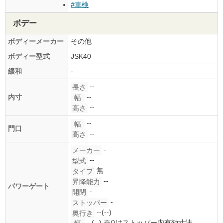
#車検
ボデー
ボディーメーカー
その他
ボディー型式
JSK40
緩和
-
--
長さ
--
内寸
幅
--
高さ
--
幅
門口
--
高さ
-
メーカー
--
型式
無
タイプ
--
昇降能力
パワーゲート
-
開閉
-
ストッパー
--(--)
奥行き
--(--)
※()はストッパー内有効寸法