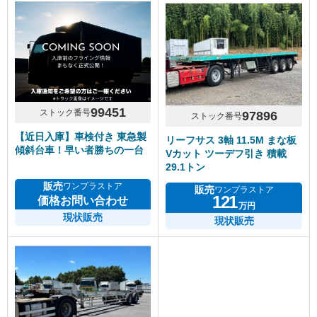
99451
ストック番号
97896
ストック番号
【近日入庫】車検付き 東急製
リーフサス 3軸 11.5M まな板
傾斜台車！早い者勝ちの一台
Vカット ツーデフ引き 積載
29.1トン
販売
ワンプラストア
販売
ワンプラストア
121
価格お問い合わせ
万円
現状販売
現状販売