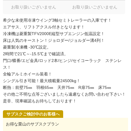
お取り扱いございません
お取り扱いございません
希少な未使用冷凍ウイング3軸セミトレーラーの入庫です！
エアサス、リフトアクスル付きとなります！
冷凍機は菱重製TFV2000E縦型サブエンジン低温設定！
床は人気のキーストン！ジョロダー/ジョルダー溝4列！
菱重製冷凍機 -30℃設定。
2時間で21℃～-15.5℃まで確認済。
門口/蝶番/エビ金具/ロッド2本/ヒンジ/セイコーラック ステンレ
ス！
全輪アルミホイール装着！
シングル引き可能！最大積載量24500kg！
断熱：前壁75㎜ 羽根65㎜ 天井75㎜ R扉75㎜ 床75㎜
その他ご不明な点等ございましたら遠慮なくお問い合わせ下さい！
是非、現車確認もお待ちしております！
サブスクご検討中のお客様へ
お得な栗山のサブスクプラン