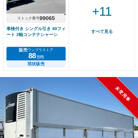
+11
99065
ストック番号
車検付き シングル引き 40フィ
すべて見る
ート 2軸コンテナシャーシ
販売
ワンプラストア
88
万円
現状販売
未使用車