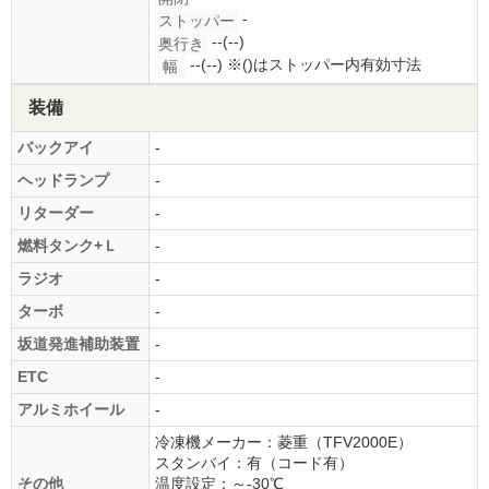
-
ストッパー
--(--)
奥行き
--(--)
※()はストッパー内有効寸法
幅
装備
バックアイ
-
ヘッドランプ
-
リターダー
-
燃料タンク+Ｌ
-
ラジオ
-
ターボ
-
坂道発進補助装置
-
ETC
-
アルミホイール
-
冷凍機メーカー：菱重（TFV2000E）
スタンバイ：有（コード有）
その他
温度設定：～-30℃