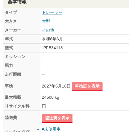
基本情報
タイプ
トレーラー
大きさ
大型
メーカー
その他
年式
令和8年6月
型式
-PFB34118
ミッション
-
馬力
--
走行距離
--
車検
2027年6月16日
車検証を表示
最大積載
24500 kg
リサイクル料
円
陸送費
陸送費を表示
#未使用車
ハッシュタグ