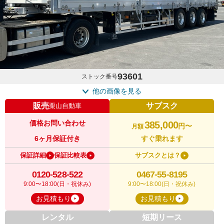
93601
ストック番号
他の画像を見る
販売
サブスク
栗山自動車
価格お問い合わせ
385,000
円〜
月額
6ヶ月保証付き
すぐ乗れます
保証詳細
保証比較表
サブスクとは？
0120-528-522
0467-55-8195
9:00〜18:00(日・祝休み)
9:00〜18:00(日・祝休み)
お見積もり
お見積もり
レンタル
短期リース