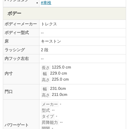
#車検
ボデー
ボディーメーカー
トレクス
ボディー型式
--
床
キーストン
ラッシング
2 段
内フック左右
--
1225.0 cm
長さ
229.0 cm
内寸
幅
225.0 cm
高さ
231.0cm
幅
門口
211.0cm
高さ
-
メーカー
--
型式
-
タイプ
--
昇降能力
パワーゲート
-
開閉