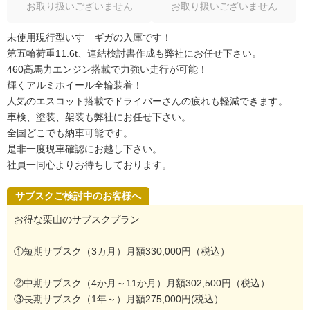
お取り扱いございません
お取り扱いございません
未使用現行型いすゞギガの入庫です！
第五輪荷重11.6t、連結検討書作成も弊社にお任せ下さい。
460高馬力エンジン搭載で力強い走行が可能！
輝くアルミホイール全輪装着！
人気のエスコット搭載でドライバーさんの疲れも軽減できます。
車検、塗装、架装も弊社にお任せ下さい。
全国どこでも納車可能です。
是非一度現車確認にお越し下さい。
社員一同心よりお待ちしております。
サブスクご検討中のお客様へ
お得な栗山のサブスクプラン
①短期サブスク（3カ月）月額330,000円（税込）
②中期サブスク（4か月～11か月）月額302,500円（税込）
③長期サブスク（1年～）月額275,000円(税込）