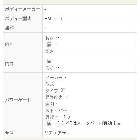
ボディーメーカー
-
ボディー型式
RM-13-B
緩和
-
--
長さ
--
内寸
幅
--
高さ
--
幅
門口
--
高さ
-
メーカー
--
型式
無
タイプ
--
昇降能力
パワーゲート
-
開閉
-
ストッパー
--(--)
奥行き
--(--)
※()はストッパー内有効寸法
幅
サス
リアエアサス