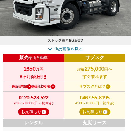
93602
ストック番号
他の画像を見る
販売
サブスク
栗山自動車
1650
275,000
万円
円〜
月額
6ヶ月保証付き
すぐ乗れます
保証詳細
保証比較表
サブスクとは？
0120-528-522
0467-55-8195
9:00〜18:00(日・祝休み)
9:00〜18:00(日・祝休み)
お見積もり
お見積もり
レンタル
短期リース