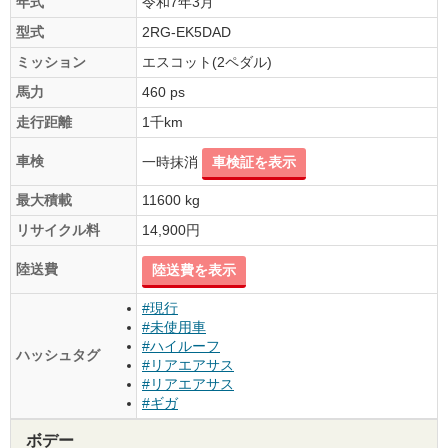
年式
令和7年3月
型式
2RG-EK5DAD
ミッション
エスコット(2ペダル)
馬力
460 ps
走行距離
1千km
車検
一時抹消
車検証を表示
最大積載
11600 kg
リサイクル料
14,900円
陸送費
陸送費を表示
#現行
#未使用車
#ハイルーフ
ハッシュタグ
#リアエアサス
#リアエアサス
#ギガ
ボデー