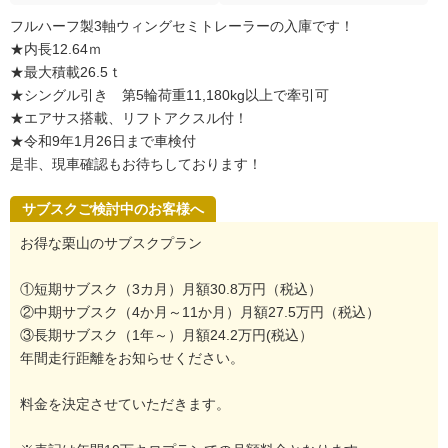
フルハーフ製3軸ウィングセミトレーラーの入庫です！
★内長12.64ｍ
★最大積載26.5ｔ
★シングル引き 第5輪荷重11,180kg以上で牽引可
★エアサス搭載、リフトアクスル付！
★令和9年1月26日まで車検付
是非、現車確認もお待ちしております！
サブスクご検討中のお客様へ
お得な栗山のサブスクプラン
①短期サブスク（3カ月）月額30.8万円（税込）
②中期サブスク（4か月～11か月）月額27.5万円（税込）
③長期サブスク（1年～）月額24.2万円(税込）
年間走行距離をお知らせください。
料金を決定させていただきます。