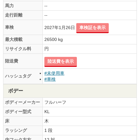
馬力
--
走行距離
--
車検
2027年1月26日
車検証を表示
最大積載
26500 kg
リサイクル料
円
陸送費
陸送費を表示
#未使用車
ハッシュタグ
#車検
ボデー
ボディーメーカー
フルハーフ
ボディー型式
KL
床
木
ラッシング
1 段
内フック左右
12 対