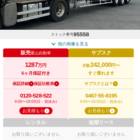
95558
ストック番号
他の画像を見る
販売
サブスク
栗山自動車
1287
242,000
万円
円〜
月額
6ヶ月保証付き
すぐ乗れます
保証詳細
保証比較表
サブスクとは？
0120-528-522
0467-55-8195
9:00〜18:00(日・祝休み)
9:00〜18:00(日・祝休み)
お見積もり
お見積もり
レンタル
短期リース
お取り扱いございません
お取り扱いございません