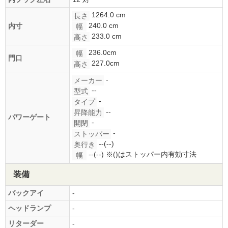
1264.0 cm
長さ
240.0 cm
内寸
幅
233.0 cm
高さ
236.0cm
幅
門口
227.0cm
高さ
-
メーカー
--
型式
-
タイプ
--
昇降能力
パワーゲート
-
開閉
-
ストッパー
--(--)
奥行き
--(--)
※()はストッパー内有効寸法
幅
装備
バックアイ
-
ヘッドランプ
-
リターダー
-