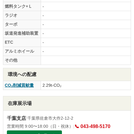
燃料タンク+Ｌ
-
ラジオ
-
ターボ
-
坂道発進補助装置
-
ETC
-
アルミホイール
-
その他
環境への配慮
CO₂削減貢献量
2.29t-CO₂
在庫展示場
千葉支店
|
千葉県佐倉市大作2-12-2
営業時間 9:00〜18:00（日・祝休）
|
📞 043-498-5170