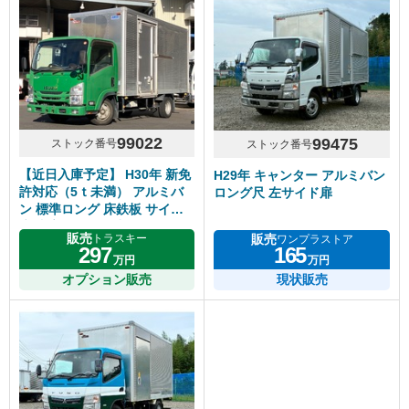
99022
99475
ストック番号
ストック番号
【近日入庫予定】 H30年 新免
H29年 キャンター アルミバン
許対応（5ｔ未満） アルミバ
ロング尺 左サイド扉
ン 標準ロング 床鉄板 サイド
扉 内高218cm 5速マニュアル
販売
販売
トラスキー
ワンプラストア
いすゞエルフ
297
165
万円
万円
オプション販売
現状販売