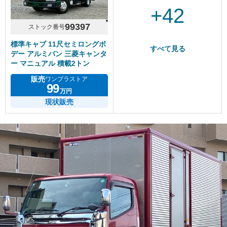
+42
99397
ストック番号
標準キャブ 11尺セミロングボ
すべて見る
デー アルミバン 三菱キャンタ
ー マニュアル 積載2トン
販売
ワンプラストア
99
万円
現状販売