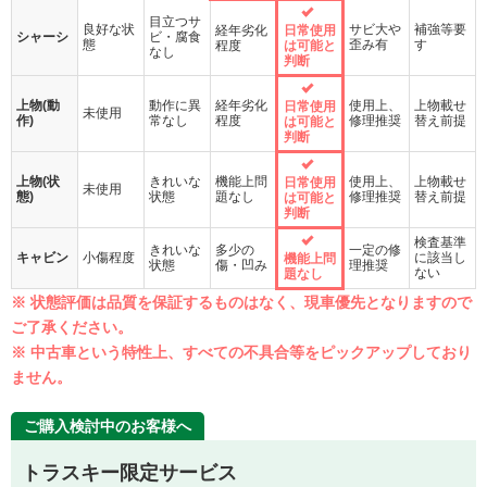
目立つサ
良好な状
サビ大や
補強等要
経年劣化
日常使用
シャーシ
ビ・腐食
態
歪み有
す
程度
は可能と
なし
判断
上物(動
動作に異
経年劣化
使用上、
上物載せ
日常使用
未使用
作)
常なし
程度
修理推奨
替え前提
は可能と
判断
上物(状
きれいな
機能上問
使用上、
上物載せ
日常使用
未使用
態)
状態
題なし
修理推奨
替え前提
は可能と
判断
検査基準
きれいな
多少の
一定の修
キャビン
小傷程度
に該当し
機能上問
状態
傷・凹み
理推奨
ない
題なし
※ 状態評価は品質を保証するものはなく、現車優先となりますので
ご了承ください。
※ 中古車という特性上、すべての不具合等をピックアップしており
ません。
ご購入検討中のお客様へ
トラスキー限定サービス