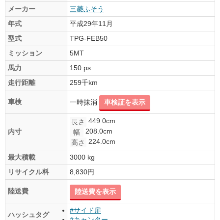
メーカー
三菱ふそう
年式
平成29年11月
型式
TPG-FEB50
ミッション
5MT
馬力
150 ps
走行距離
259千km
車検
一時抹消
車検証を表示
449.0cm
長さ
208.0cm
内寸
幅
224.0cm
高さ
最大積載
3000 kg
リサイクル料
8,830円
陸送費
陸送費を表示
#サイド扉
ハッシュタグ
#キャンター