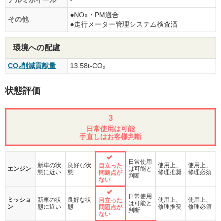
●NOx・PM適合
その他
●走行メーター管理システム検査済
環境への配慮
CO₂削減貢献量
13.58t-CO₂
状態評価
3
日常使用は可能
手直しはお客様判断
日常使用
新車の状
良好な状
使用上、
使用上、
目立った
エンジン
は可能と
態に近い
態
修理推奨
修理必須
問題点が
判断
ない
日常使用
ミッショ
新車の状
良好な状
使用上、
使用上、
目立った
は可能と
ン
態に近い
態
修理推奨
修理必須
問題点が
判断
ない