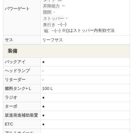
--
昇降能力
パワーゲート
-
開閉
-
ストッパー
--(--)
奥行き
--(--)
※()はストッパー内有効寸法
幅
サス
リーフサス
装備
バックアイ
●
ヘッドランプ
-
リターダー
-
燃料タンク+Ｌ
100 L
ラジオ
●
ターボ
●
坂道発進補助装置
●
ETC
●
アルミホイール
-