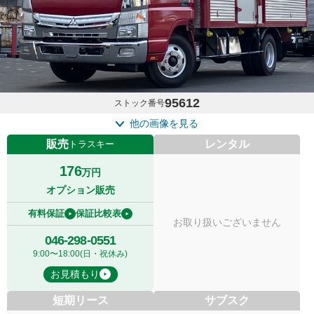
95612
ストック番号
他の画像を見る
販売
レンタル
トラスキー
176
万円
オプション販売
有料保証
保証比較表
お取り扱いございません
046-298-0551
9:00〜18:00(日・祝休み)
お見積もり
短期リース
サブスク