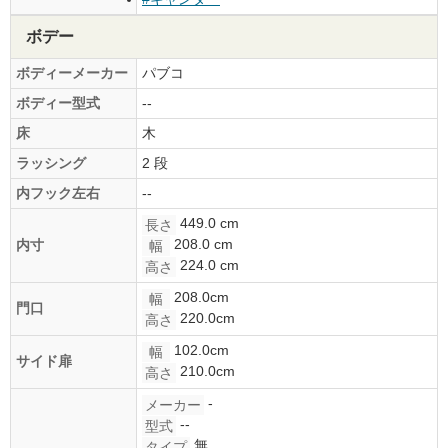
ボデー
ボディーメーカー
パブコ
ボディー型式
--
床
木
ラッシング
2 段
内フック左右
--
449.0 cm
長さ
208.0 cm
内寸
幅
224.0 cm
高さ
208.0cm
幅
門口
220.0cm
高さ
102.0cm
幅
サイド扉
210.0cm
高さ
-
メーカー
--
型式
無
タイプ