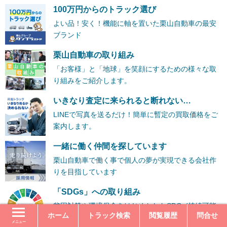
100万円からのトラック選び
よい品！安く！機能に軸を置いた栗山自動車の最安
ブランド
栗山自動車の取り組み
「お客様」と「地球」を笑顔にするための様々な取
り組みをご紹介します。
いきなり査定に来られると断れない…
LINEで写真を送るだけ！簡単に暫定の買取価格をご
案内します。
一緒に働く仲間を探しています
栗山自動車で働く事で個人の夢が実現できる会社作
りを目指しています
「SDGs」への取り組み
貧困対策や環境保全をはじめとしたSDGs(持続可能
ホーム
トラック検索
閲覧履歴
問合せ
な開発目標)への取組をご紹介いたします。
メニュー