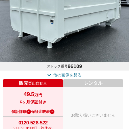
96109
ストック番号
他の画像を見る
販売
レンタル
栗山自動車
49.5
万円
6ヶ月保証付き
保証詳細
保証比較表
お取り扱いございません
0120-528-522
9:00〜18:00(日・祝休み)