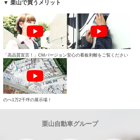
▼ 栗山で買うメリット
「高品質宣言！」CMバージョン
安心の看板剥離をご覧ください
のべ1万2千坪の展示場！
栗山自動車グループ