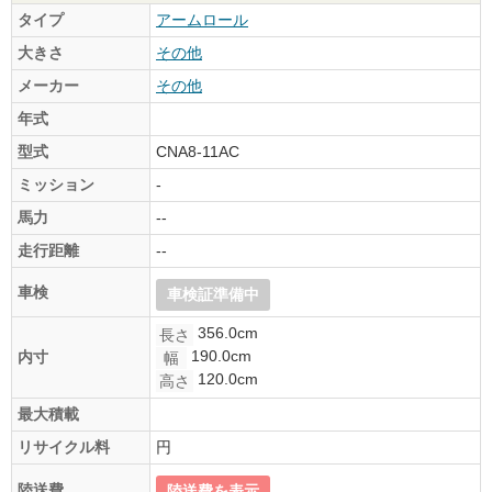
タイプ
アームロール
大きさ
その他
メーカー
その他
年式
型式
CNA8-11AC
ミッション
-
馬力
--
走行距離
--
車検
車検証準備中
356.0cm
長さ
190.0cm
内寸
幅
120.0cm
高さ
最大積載
リサイクル料
円
陸送費
陸送費を表示