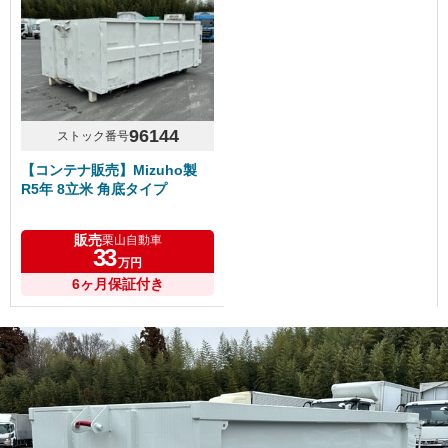
96144
ストック番号
【コンテナ販売】Mizuho製
R5年 8立米 角底タイプ
販売
栗山自動車
33
万円
6ヶ月保証付き