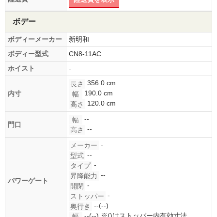
ボデー
ボディーメーカー
新明和
ボディー型式
CN8-11AC
ホイスト
-
356.0 cm
長さ
190.0 cm
内寸
幅
120.0 cm
高さ
--
幅
門口
--
高さ
-
メーカー
--
型式
-
タイプ
--
昇降能力
パワーゲート
-
開閉
-
ストッパー
--(--)
奥行き
--(--)
※()はストッパー内有効寸法
幅