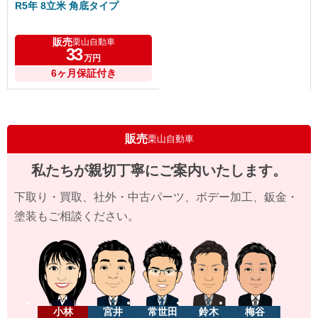
R5年 8立米 角底タイプ
販売
栗山自動車
33
万円
6ヶ月保証付き
販売
栗山自動車
私たちが親切丁寧にご案内いたします。
下取り・買取、社外・中古パーツ、ボデー加工、鈑金・
塗装もご相談ください。
小林
宮井
常世田
鈴木
梅谷