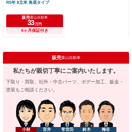
R5年 8立米 角底タイプ
販売
栗山自動車
33
万円
6ヶ月保証付き
販売
栗山自動車
私たちが親切丁寧にご案内いたします。
下取り・買取、社外・中古パーツ、ボデー加工、鈑金・
塗装もご相談ください。
小林
宮井
常世田
鈴木
梅谷