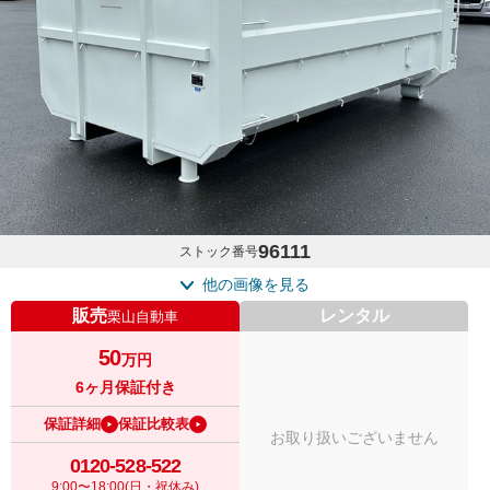
96111
ストック番号
他の画像を見る
販売
レンタル
栗山自動車
50
万円
6ヶ月保証付き
保証詳細
保証比較表
お取り扱いございません
0120-528-522
9:00〜18:00(日・祝休み)