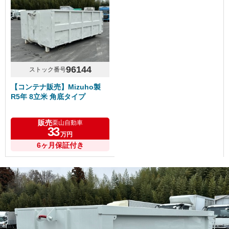
96144
ストック番号
【コンテナ販売】Mizuho製
R5年 8立米 角底タイプ
販売
栗山自動車
33
万円
6ヶ月保証付き