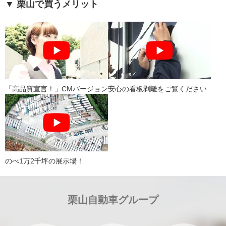
▼ 栗山で買うメリット
「高品質宣言！」CMバージョン
安心の看板剥離をご覧ください
のべ1万2千坪の展示場！
栗山自動車グループ