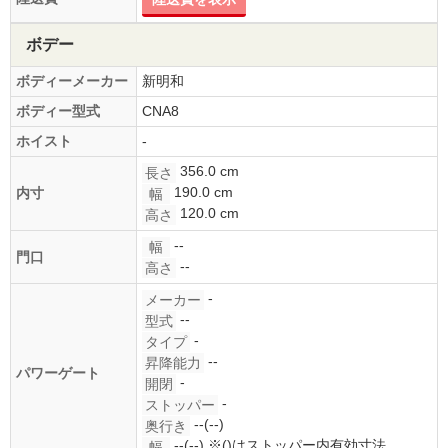
ボデー
ボディーメーカー
新明和
ボディー型式
CNA8
ホイスト
-
356.0 cm
長さ
190.0 cm
内寸
幅
120.0 cm
高さ
--
幅
門口
--
高さ
-
メーカー
--
型式
-
タイプ
--
昇降能力
パワーゲート
-
開閉
-
ストッパー
--(--)
奥行き
--(--)
※()はストッパー内有効寸法
幅