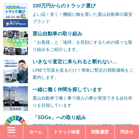
100万円からのトラック選び
よい品！安く！機能に軸を置いた栗山自動車の最安
ブランド
栗山自動車の取り組み
「お客様」と「地球」を笑顔にするための様々な取
り組みをご紹介します。
いきなり査定に来られると断れない…
LINEで写真を送るだけ！簡単に暫定の買取価格をご
案内します。
一緒に働く仲間を探しています
栗山自動車で働く事で個人の夢が実現できる会社作
りを目指しています
「SDGs」への取り組み
貧困対策や環境保全をはじめとしたSDGs(持続可能
ホーム
トラック検索
閲覧履歴
問合せ
な開発目標)への取組をご紹介いたします。
メニュー