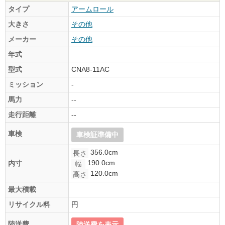
タイプ
アームロール
大きさ
その他
メーカー
その他
年式
型式
CNA8-11AC
ミッション
-
馬力
--
走行距離
--
車検
車検証準備中
356.0cm
長さ
190.0cm
内寸
幅
120.0cm
高さ
最大積載
リサイクル料
円
陸送費
陸送費を表示